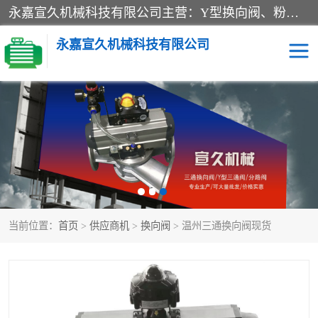
永嘉宣久机械科技有限公司主营：Y型换向阀、粉体换向阀、板式换向阀、三通换向阀、三通换向器、三通分路阀、管路换向阀等产品及服务。
永嘉宣久机械科技有限公司
换向阀
Y型换向阀
板式换向阀
粉料换向阀
粉体换向阀
管道换向阀
当前位置：
首页
>
供应商机
>
换向阀
> 温州三通换向阀现货
管路换向阀
三通换向阀
三通换向器
三通阀
Y型三通阀
粉体三通阀