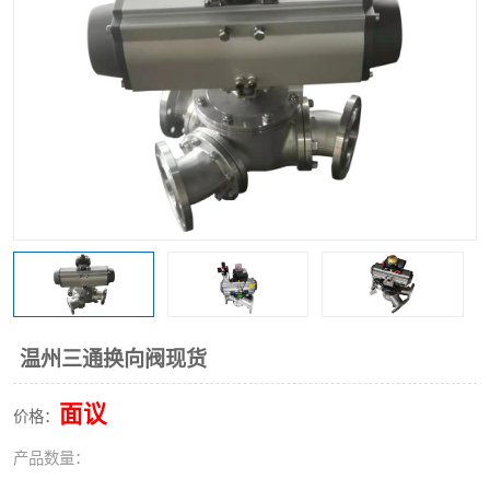
气动三通阀
不锈钢三通阀
Y型转向阀
翻板转向阀
粉体转向阀
Y型球阀
粉体球阀
气动球阀
三通球阀
Y型分路阀
粉体分路阀
三通分路阀
管道换向器
管路换向器
温州三通换向阀现货
面议
价格：
产品数量：