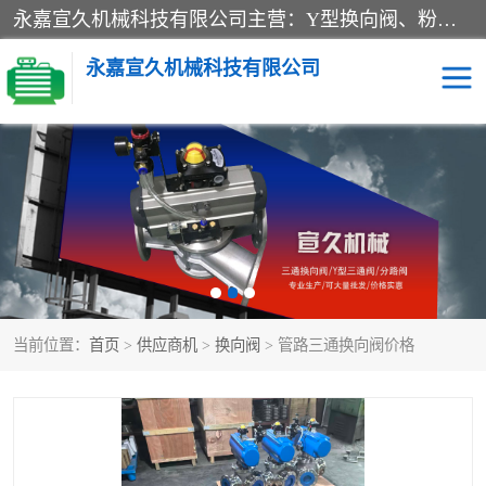
永嘉宣久机械科技有限公司主营：Y型换向阀、粉体换向阀、板式换向阀、三通换向阀、三通换向器、三通分路阀、管路换向阀等产品及服务。
永嘉宣久机械科技有限公司
换向阀
Y型换向阀
板式换向阀
粉料换向阀
粉体换向阀
管道换向阀
当前位置：
首页
>
供应商机
>
换向阀
> 管路三通换向阀价格
管路换向阀
三通换向阀
三通换向器
三通阀
Y型三通阀
粉体三通阀