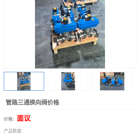
气动三通阀
不锈钢三通阀
Y型转向阀
翻板转向阀
粉体转向阀
Y型球阀
粉体球阀
气动球阀
三通球阀
Y型分路阀
粉体分路阀
三通分路阀
管道换向器
管路换向器
管路三通换向阀价格
面议
价格：
产品数量：