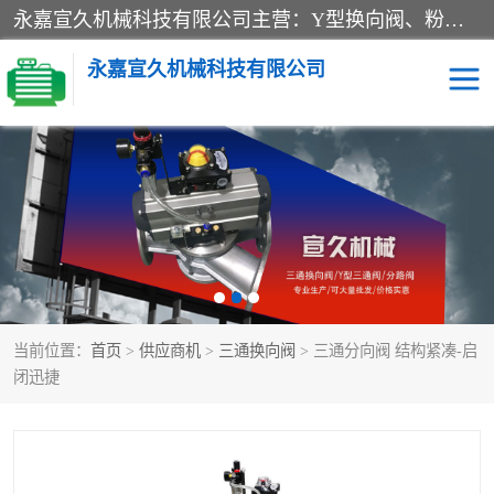
永嘉宣久机械科技有限公司主营：Y型换向阀、粉体换向阀、板式换向阀、三通换向阀、三通换向器、三通分路阀、管路换向阀等产品及服务。
永嘉宣久机械科技有限公司
换向阀
Y型换向阀
板式换向阀
粉料换向阀
粉体换向阀
管道换向阀
当前位置：
首页
>
供应商机
>
三通换向阀
> 三通分向阀 结构紧凑-启
管路换向阀
三通换向阀
闭迅捷
三通换向器
三通阀
Y型三通阀
粉体三通阀