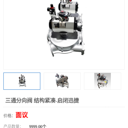
气动三通阀
不锈钢三通阀
Y型转向阀
翻板转向阀
粉体转向阀
Y型球阀
粉体球阀
气动球阀
三通球阀
Y型分路阀
粉体分路阀
三通分路阀
管道换向器
管路换向器
三通分向阀 结构紧凑-启闭迅捷
面议
价格：
产品数量：
9999.00个