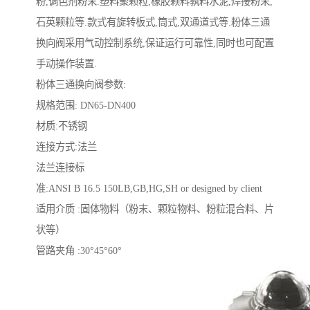
粉,调色剂粉末.塑料聚颗粒,橡胶颗料孰料水泥,焊接粉末,
石英颗粒等.款式有旋转板式,筒式,双通道式等.粉体三通
换向阀采用气动控制系统,保证运行可靠性,同时也可配置
手动操作装置.
粉体三通换向阀参数:
规格范围: DN65-DN400
材质:不锈钢
连接方式:法兰
法兰连接标
准:ANSI B 16.5 150LB,GB,HG,SH or designed by client
适用介质 :固体物料（粉末、颗粒物料、粉粒混合料、片
状等）
管路夹角 :30°45°60°