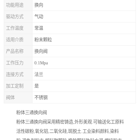
功能用途
换向
驱动方式
气动
工作温度
常温
适用介质
粉末颗粒
产品名称
换向阀
工作压力
0.1Mpa
连接方式
法兰
加工定制
是
阀体
不锈钢
粉体三通换向阀
粉体三通换向阀采用精密铸造,外形美观.可输送化工原料
活性碳粉,氧化铝,二氧化硅,斑脱土.工业染料颜料,染料