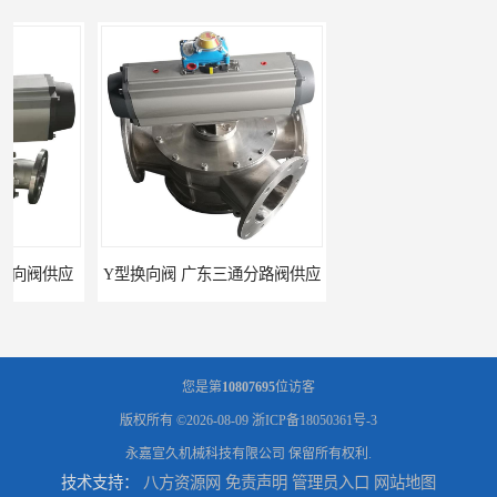
Y型换向阀 广东三通分路阀供应
河南换向阀供货商 气动球阀
您是第
10807695
位访客
版权所有 ©2026-08-09
浙ICP备18050361号-3
永嘉宣久机械科技有限公司
保留所有权利.
技术支持：
八方资源网
免责声明
管理员入口
网站地图