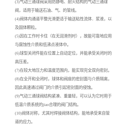
(3)气动三通球阀采用防静电、耐火结构的气动三通球
阀，适用于输送石油、气、的管线。
(4)阀体内通道平整光滑更适于输送粘性流体．浆液，以
及固体颗粒。
(5)因在工作时卡住（在无润滑剂时），故能可靠地应用
与腐蚀性介质和低沸点液体中。
(6)球型关闭件能在位置上自动定位，并能承受关闭时的
高压差。
(7)在较大地压力和温度范围内，能实现完全双向密封。
(8)在全开和全闭时，球体和阀座的密封面与介质隔离，
因此高速通过阀门的介质引起密封面的侵蚀。
(9)气动三通球阀结构紧凑、重量轻，可以认为它时用于
低温介质系统的jiao合理的阀门结构。
(10)阀体对称，尤其时焊接阀体结构，能地承受来自管
道的应力。