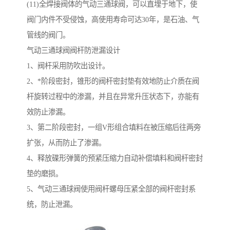
(11)全焊接阀体的气动三通球阀，可以直埋于地下，使
阀门内件不受侵蚀，高使用寿命可达30年，是石油、气
管线的阀门。
气动三通球阀阀杆防泄漏设计
1、阀杆采用防吹出设计。
2、*阶段密封，锥形的阀杆密封垫有效地防止介质在阀
杆旋转过程中的渗漏，并且在异常升压状态下，亦能有
效防止渗漏。
3、第二阶段密封，一组V形组合填料在被压缩后往两旁
扩张，从而防止了渗漏。
4、释放碟形弹簧的预紧压缩力自动补偿填料和阀杆密封
垫的磨损。
5、气动三通球阀使用阀杆螺母压紧全部的阀杆密封系
统，防止泄漏。