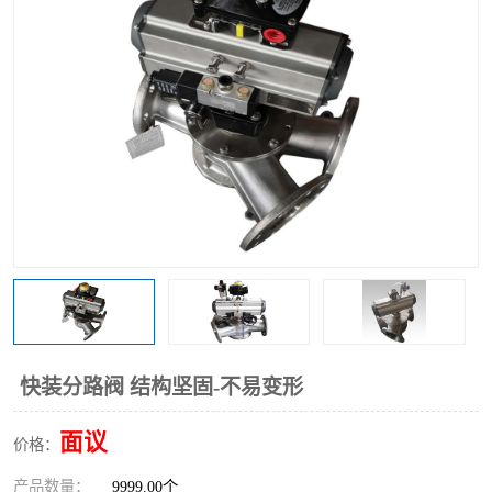
气动三通阀
不锈钢三通阀
Y型转向阀
翻板转向阀
粉体转向阀
Y型球阀
粉体球阀
气动球阀
三通球阀
Y型分路阀
粉体分路阀
三通分路阀
管道换向器
管路换向器
快装分路阀 结构坚固-不易变形
面议
价格：
产品数量：
9999.00个