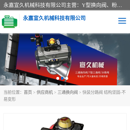
永嘉宣久机械科技有限公司主营：Y型换向阀、粉体换向阀、板式换向阀、三通换向阀、三通换向器、三通分路阀、管路换向阀等产品及服务。
永嘉宣久机械科技有限公司
换向阀
Y型换向阀
板式换向阀
粉料换向阀
粉体换向阀
管道换向阀
当前位置：
首页
>
供应商机
>
三通换向阀
> 快装分路阀 结构坚固-不
管路换向阀
三通换向阀
易变形
三通换向器
三通阀
Y型三通阀
粉体三通阀