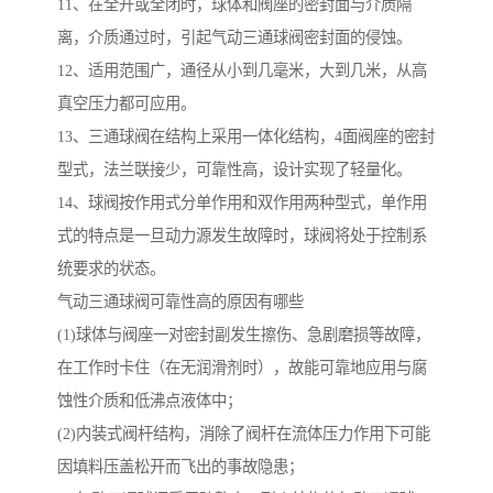
11、在全开或全闭时，球体和阀座的密封面与介质隔
离，介质通过时，引起气动三通球阀密封面的侵蚀。
12、适用范围广，通径从小到几毫米，大到几米，从高
真空压力都可应用。
13、三通球阀在结构上采用一体化结构，4面阀座的密封
型式，法兰联接少，可靠性高，设计实现了轻量化。
14、球阀按作用式分单作用和双作用两种型式，单作用
式的特点是一旦动力源发生故障时，球阀将处于控制系
统要求的状态。
气动三通球阀可靠性高的原因有哪些
(1)球体与阀座一对密封副发生擦伤、急剧磨损等故障，
在工作时卡住（在无润滑剂时），故能可靠地应用与腐
蚀性介质和低沸点液体中；
(2)内装式阀杆结构，消除了阀杆在流体压力作用下可能
因填料压盖松开而飞出的事故隐患；