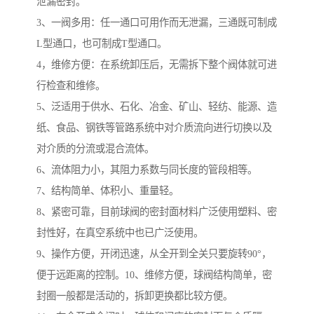
泄漏密封。
3、一阀多用：任一通口可用作而无泄漏，三通既可制成
L型通口，也可制成T型通口。
4，维修方便：在系统卸压后，无需拆下整个阀体就可进
行检查和维修。
5、泛适用于供水、石化、冶金、矿山、轻纺、能源、造
纸、食品、钢铁等管路系统中对介质流向进行切换以及
对介质的分流或混合流体。
6、流体阻力小，其阻力系数与同长度的管段相等。
7、结构简单、体积小、重量轻。
8、紧密可靠，目前球阀的密封面材料广泛使用塑料、密
封性好，在真空系统中也已广泛使用。
9、操作方便，开闭迅速，从全开到全关只要旋转90°，
便于远距离的控制。10、维修方便，球阀结构简单，密
封圈一般都是活动的，拆卸更换都比较方便。