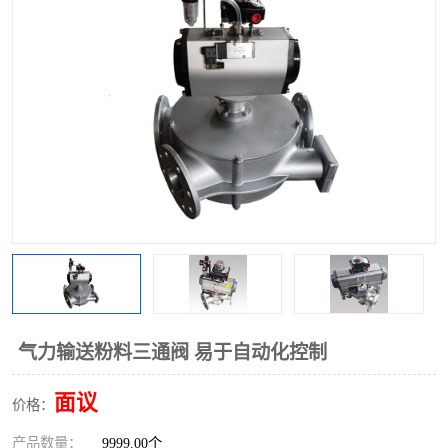
气动三通阀
不锈钢三通阀
Y型转向阀
翻板转向阀
粉体转向阀
Y型球阀
粉体球阀
气动球阀
三通球阀
Y型分路阀
粉体分路阀
三通分路阀
管道换向器
管路换向器
气力输送粉料三通阀 易于自动化控制
面议
价格：
产品数量：
9999.00个