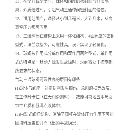
11、在全开或全闭时，球体和阀座的密封面与介质隔
离，介质通过时，引起气动三通球阀密封面的侵蚀。
12、适用范围广，通径从小到几毫米，大到几米，从高
真空压力都可应用。
13、三通球阀在结构上采用一体化结构，4面阀座的密封
型式，法兰联接少，可靠性高，设计实现了轻量化。
14、球阀按作用式分单作用和双作用两种型式，单作用
式的特点是一旦动力源发生故障时，球阀将处于控制系
统要求的状态。
气动三通球阀可靠性高的原因有哪些
(1)球体与阀座一对密封副发生擦伤、急剧磨损等故障，
在工作时卡住（在无润滑剂时），故能可靠地应用与腐
蚀性介质和低沸点液体中；
(2)内装式阀杆结构，消除了阀杆在流体压力作用下可能
因填料压盖松开而飞出的事故隐患；