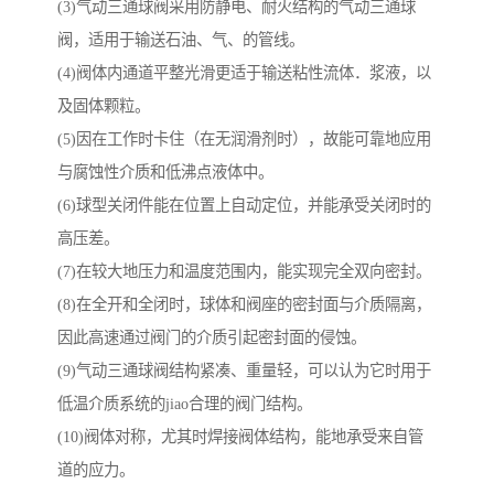
(3)气动三通球阀采用防静电、耐火结构的气动三通球
阀，适用于输送石油、气、的管线。
(4)阀体内通道平整光滑更适于输送粘性流体．浆液，以
及固体颗粒。
(5)因在工作时卡住（在无润滑剂时），故能可靠地应用
与腐蚀性介质和低沸点液体中。
(6)球型关闭件能在位置上自动定位，并能承受关闭时的
高压差。
(7)在较大地压力和温度范围内，能实现完全双向密封。
(8)在全开和全闭时，球体和阀座的密封面与介质隔离，
因此高速通过阀门的介质引起密封面的侵蚀。
(9)气动三通球阀结构紧凑、重量轻，可以认为它时用于
低温介质系统的jiao合理的阀门结构。
(10)阀体对称，尤其时焊接阀体结构，能地承受来自管
道的应力。