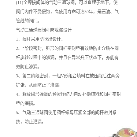
(11)全焊接阀体的气动三通球阀，可以直埋于地下，使
阀门内件不受侵蚀，高使用寿命可达30年，是石油、气
管线的阀门。
气动三通球阀阀杆防泄漏设计
1、阀杆采用防吹出设计。
2、*阶段密封，锥形的阀杆密封垫有效地防止介质在阀
杆旋转过程中的渗漏，并且在异常升压状态下，亦能有
效防止渗漏。
3、第二阶段密封，一组V形组合填料在被压缩后往两旁
扩张，从而防止了渗漏。
4、释放碟形弹簧的预紧压缩力自动补偿填料和阀杆密封
垫的磨损。
5、气动三通球阀使用阀杆螺母压紧全部的阀杆密封系
统，防止泄漏。