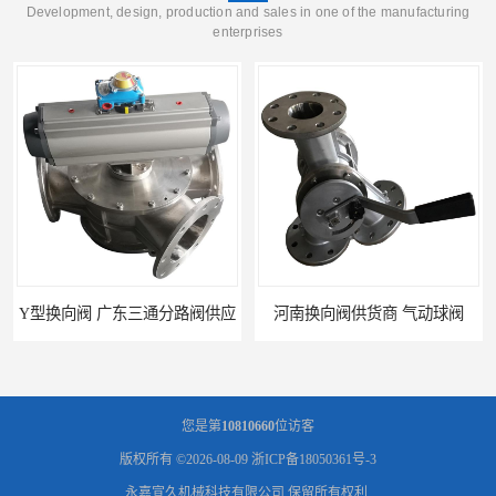
Development, design, production and sales in one of the manufacturing
enterprises
Y型换向阀 广东三通分路阀供应
河南换向阀供货商 气动球阀
您是第
10810660
位访客
版权所有 ©2026-08-09
浙ICP备18050361号-3
永嘉宣久机械科技有限公司
保留所有权利.