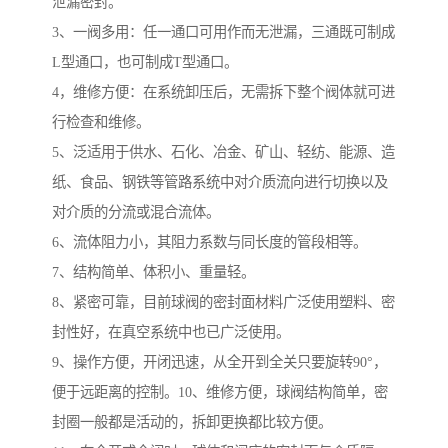
泄漏密封。
3、一阀多用：任一通口可用作而无泄漏，三通既可制成
L型通口，也可制成T型通口。
4，维修方便：在系统卸压后，无需拆下整个阀体就可进
行检查和维修。
5、泛适用于供水、石化、冶金、矿山、轻纺、能源、造
纸、食品、钢铁等管路系统中对介质流向进行切换以及
对介质的分流或混合流体。
6、流体阻力小，其阻力系数与同长度的管段相等。
7、结构简单、体积小、重量轻。
8、紧密可靠，目前球阀的密封面材料广泛使用塑料、密
封性好，在真空系统中也已广泛使用。
9、操作方便，开闭迅速，从全开到全关只要旋转90°，
便于远距离的控制。10、维修方便，球阀结构简单，密
封圈一般都是活动的，拆卸更换都比较方便。