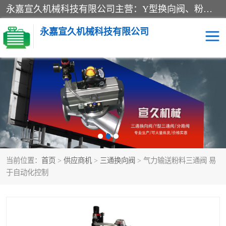
永嘉宣久机械科技有限公司主营：Y型换向阀、粉体换向阀、板式换向阀、三通换向阀、三通换向器、三通分路阀、管路换向阀等产品及服务。
永嘉宣久机械科技有限公司
换向阀
Y型换向阀
板式换向阀
粉料换向阀
粉体换向阀
管道换向阀
当前位置：
首页
>
供应商机
>
三通换向阀
> 气力输送粉料三通阀 易
管路换向阀
三通换向阀
于自动化控制
三通换向器
三通阀
Y型三通阀
粉体三通阀