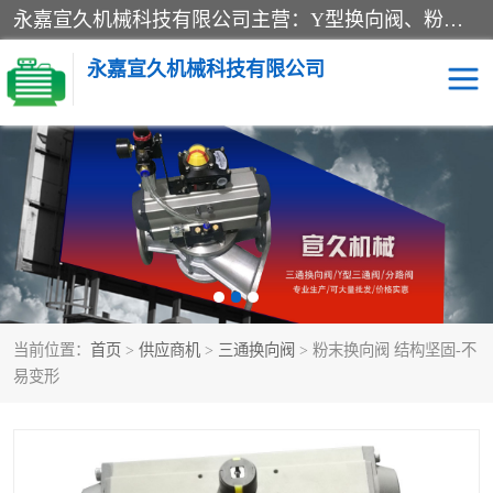
永嘉宣久机械科技有限公司主营：Y型换向阀、粉体换向阀、板式换向阀、三通换向阀、三通换向器、三通分路阀、管路换向阀等产品及服务。
永嘉宣久机械科技有限公司
换向阀
Y型换向阀
板式换向阀
粉料换向阀
粉体换向阀
管道换向阀
当前位置：
首页
>
供应商机
>
三通换向阀
> 粉末换向阀 结构坚固-不
管路换向阀
三通换向阀
易变形
三通换向器
三通阀
Y型三通阀
粉体三通阀