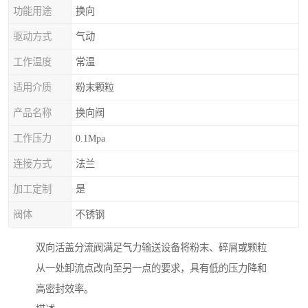
功能用途
换向
驱动方式
气动
工作温度
常温
适用介质
粉末颗粒
产品名称
换向阀
工作压力
0.1Mpa
连接方式
法兰
加工定制
是
阀体
不锈钢
双向活盖分流阀满足气力输送设备将粉末、碎屑或颗粒
从一处卸流点改向至另一点的要求，具有低的压力降和
高密封效率。