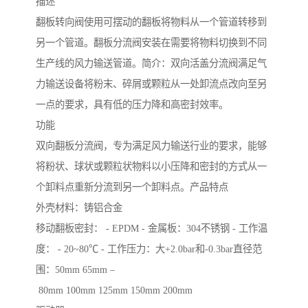
描述
翻板转向阀使用可摆动的翻板将物料从一个管道转移到
另一个管道。翻板分流阀安装在需要将物料切换到不同
生产线的风力输送管道。简介：双向活盖分流阀满足气
力输送设备将粉末、碎屑或颗粒从一处卸流点改向至另
一点的要求，具有低的压力降和高密封效率。
功能
双向翻板分流阀，专为满足风力输送行业的要求，能够
将粉状、球状或颗粒状物料以小压降和密封的方式从一
个卸料点重新分流到另一个卸料点。产品特点
外壳材料：铸铝合金
移动翻板密封： - EPDM - 金属板：304不锈钢 - 工作温
度： - 20~80℃ - 工作压力：大+2.0bar和-0.3bar直径范
围：50mm 65mm –
80mm 100mm 125mm 150mm 200mm