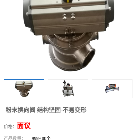
气动三通阀
不锈钢三通阀
Y型转向阀
翻板转向阀
粉体转向阀
Y型球阀
粉体球阀
气动球阀
三通球阀
Y型分路阀
粉体分路阀
三通分路阀
管道换向器
管路换向器
粉末换向阀 结构坚固-不易变形
面议
价格：
产品数量：
9999.00个