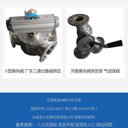
换向阀 广东三通分路阀供应
河南换向阀供货商 气动球阀
您是第
10746757
位访客
版权所有 ©2026-08-07
浙ICP备18050361号-3
永嘉宣久机械科技有限公司
保留所有权利.
技术支持：
八方资源网
免责声明
管理员入口
网站地图