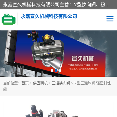
永嘉宣久机械科技有限公司主营：Y型换向阀、粉体换向阀、板式换向阀、三通换向阀、三通换向器、三通分路阀、管路换向阀等产品及服务。
永嘉宣久机械科技有限公司
换向阀
Y型换向阀
板式换向阀
粉料换向阀
粉体换向阀
管道换向阀
当前位置：
首页
>
供应商机
>
三通换向阀
> Y型三通球阀 强密封性
管路换向阀
三通换向阀
能
三通换向器
三通阀
Y型三通阀
粉体三通阀