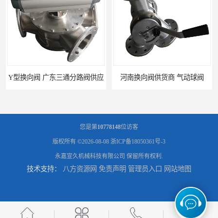
Y型换向阀 广东三通分路阀供应
河南换向阀供货商 气动球阀
您是第
10778148
位访客
版权所有 ©2026-08-08
浙ICP备18050361号-3
永嘉宣久机械科技有限公司
保留所有权利.
技术支持：
八方资源网
免责声明
管理员入口
网站地图
河北气动球阀厂家 Y型换向阀
广东管路换向器公司 粉体分路阀