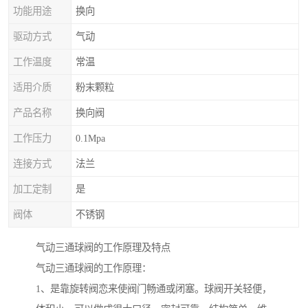
功能用途
换向
驱动方式
气动
工作温度
常温
适用介质
粉末颗粒
产品名称
换向阀
工作压力
0.1Mpa
连接方式
法兰
加工定制
是
阀体
不锈钢
气动三通球阀的工作原理及特点
气动三通球阀的工作原理：
1、是靠旋转阀恋来使阀门畅通或闭塞。球阀开关轻便，