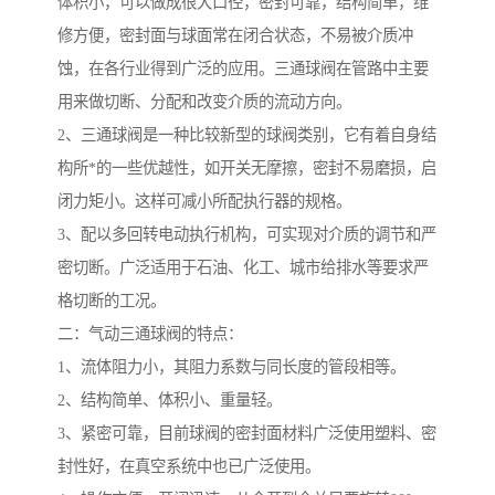
体积小，可以做成很大口径，密封可靠，结构简单，维
修方便，密封面与球面常在闭合状态，不易被介质冲
蚀，在各行业得到广泛的应用。三通球阀在管路中主要
用来做切断、分配和改变介质的流动方向。
2、三通球阀是一种比较新型的球阀类别，它有着自身结
构所*的一些优越性，如开关无摩擦，密封不易磨损，启
闭力矩小。这样可减小所配执行器的规格。
3、配以多回转电动执行机构，可实现对介质的调节和严
密切断。广泛适用于石油、化工、城市给排水等要求严
格切断的工况。
二：气动三通球阀的特点：
1、流体阻力小，其阻力系数与同长度的管段相等。
2、结构简单、体积小、重量轻。
3、紧密可靠，目前球阀的密封面材料广泛使用塑料、密
封性好，在真空系统中也已广泛使用。