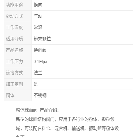
功能用途
换向
驱动方式
气动
工作温度
常温
适用介质
粉末颗粒
产品名称
换向阀
工作压力
0.1Mpa
连接方式
法兰
加工定制
是
阀体
不锈钢
粉体球面阀 产品介绍：
新型的球面结构阀门，应用于各行业的粉体、颗粒领
域，可装配在料仓、混合机、输送机、振动筛等粉体设