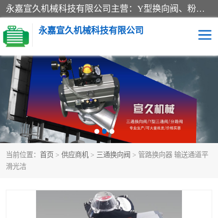
永嘉宣久机械科技有限公司主营：Y型换向阀、粉体换向阀、板式换向阀、三通换向阀、三通换向器、三通分路阀、管路换向阀等产品及服务。
永嘉宣久机械科技有限公司
换向阀
Y型换向阀
板式换向阀
粉料换向阀
粉体换向阀
管道换向阀
当前位置：
首页
>
供应商机
>
三通换向阀
> 管路换向器 输送通道平
管路换向阀
三通换向阀
滑光洁
三通换向器
三通阀
Y型三通阀
粉体三通阀