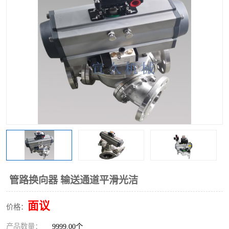
气动三通阀
不锈钢三通阀
Y型转向阀
翻板转向阀
粉体转向阀
Y型球阀
粉体球阀
气动球阀
三通球阀
Y型分路阀
粉体分路阀
三通分路阀
管道换向器
管路换向器
管路换向器 输送通道平滑光洁
面议
价格：
产品数量：
9999.00个