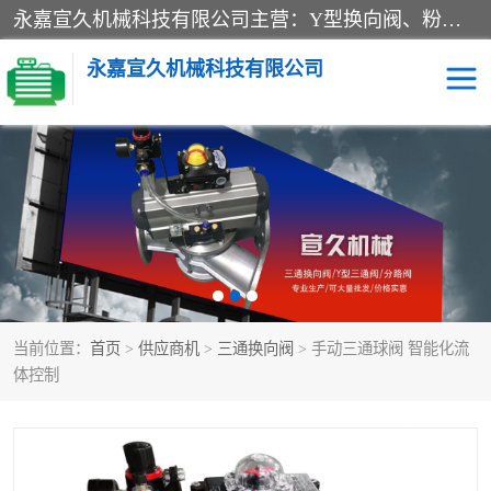
永嘉宣久机械科技有限公司主营：Y型换向阀、粉体换向阀、板式换向阀、三通换向阀、三通换向器、三通分路阀、管路换向阀等产品及服务。
永嘉宣久机械科技有限公司
换向阀
Y型换向阀
板式换向阀
粉料换向阀
粉体换向阀
管道换向阀
当前位置：
首页
>
供应商机
>
三通换向阀
> 手动三通球阀 智能化流
管路换向阀
三通换向阀
体控制
三通换向器
三通阀
Y型三通阀
粉体三通阀