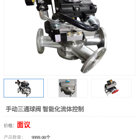
气动三通阀
不锈钢三通阀
Y型转向阀
翻板转向阀
粉体转向阀
Y型球阀
粉体球阀
气动球阀
三通球阀
Y型分路阀
粉体分路阀
三通分路阀
管道换向器
管路换向器
手动三通球阀 智能化流体控制
面议
价格：
产品数量：
9999.00个