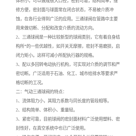
体积小，可以做成很大口径，密封可靠，结构简单，维
修方便，密封面与球面常在闭合状态，不易被介质冲
蚀，在各行业得到广泛的应用。三通球阀在管路中主要
用来做切断、分配和改变介质的流动方向。
2、三通球阀是一种比较新型的球阀类别，它有着自身结
构所*的一些优越性，如开关无摩擦，密封不易磨损，启
闭力矩小。这样可减小所配执行器的规格。
3、配以多回转电动执行机构，可实现对介质的调节和严
密切断。广泛适用于石油、化工、城市给排水等要求严
格切断的工况。
二：气动三通球阀的特点：
1、流体阻力小，其阻力系数与同长度的管段相等。
2、结构简单、体积小、重量轻。
3、紧密可靠，目前球阀的密封面材料广泛使用塑料、密
封性好，在真空系统中也已广泛使用。