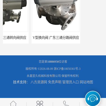
Y型换向阀 广东三通分路阀供应
河南换向阀供货商 气动球阀
您是第
10806950
位访客
版权所有 ©2026-08-09
浙ICP备18050361号-3
永嘉宣久机械科技有限公司
保留所有权利.
技术支持：
八方资源网
免责声明
管理员入口
网站地图
河北气动球阀厂家 Y型换向阀
广东管路换向器公司 粉体分路阀