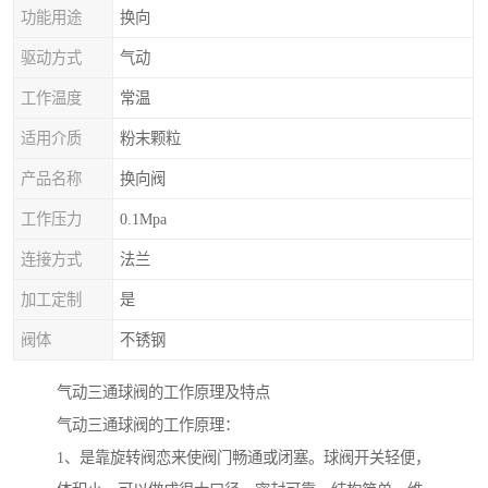
功能用途
换向
驱动方式
气动
工作温度
常温
适用介质
粉末颗粒
产品名称
换向阀
工作压力
0.1Mpa
连接方式
法兰
加工定制
是
阀体
不锈钢
气动三通球阀的工作原理及特点
气动三通球阀的工作原理：
1、是靠旋转阀恋来使阀门畅通或闭塞。球阀开关轻便，