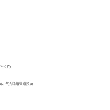
”～24”)
向、气力输送管道换向