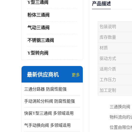
Y型三通阀
产品描述
粉体三通阀
包装说明
气动三通阀
库存数量
不锈钢三通阀
材质
Y型转向阀
驱动方式
适用介质
最新供应商机
更多
工作压力
三通分路器 防腐性能强
加工定制
手动涡轮分料阀 防腐性能强
三通换向阀
快装Y型三通阀 多领域适用
物料流向的
气手动换向阀 多领域适用
位置由限位