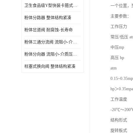
卫生食品级Y型快装卡箍式分路阀 结构坚固-不易变形
一个位置，
主要参数：
粉体分路器 整体结构紧凑
工作压力
粉体岔道阀 耐腐蚀-长寿命
常压/低压 atm
粉体三通分流阀 流阻小-介质压力损失少
中压mp
粉体分向器 流阻小-介质压力损失少
高压 hp
柱塞式换向阀 整体结构紧凑
atm
0.15~0.35mp
hp＞0.35mp
工作温度
-20℃～200
结构形式
旋转板式