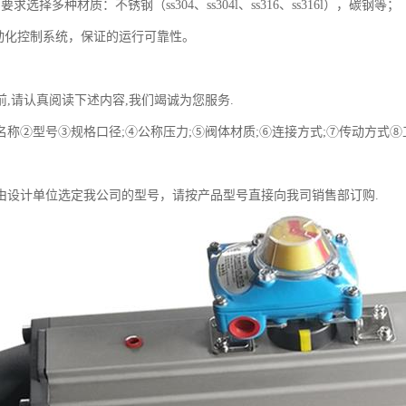
求选择多种材质：不锈钢（ss304、ss304l、ss316、ss316l），碳钢等；
自动化控制系统，保证的运行可靠性。
前,请认真阅读下述内容,我们竭诚为您服务.
名称②型号③规格口径;④公称压力;⑤阀体材质;⑥连接方式;⑦传动方式
由设计单位选定我公司的型号，请按产品型号直接向我司销售部订购.