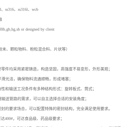
4l、ss316、ss316l、wcb
准
0lb,gb,hg,sh or designed by client
粉末、颗粒物料、粉粒混合料、片状等）
主要零件均采用紧密铸造，构造坚固，高强度不易变形，外形美观；
道平滑光洁，确保物料流通顺畅，形成堵塞；
料特性和输送工况条件有多种结构形式：旋转板式、筒式；
根据输送管路的需求，可以自主选择合适的安装角度；
力密封的要求场合，可以配置特殊的密封结构，完全满足使用要求。
可达400#，可达食品级、药品级要求；