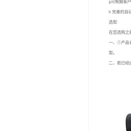
g可根据客户要
h 完善的
选型:
在您选购之
一、①产品
型。
二、若已经