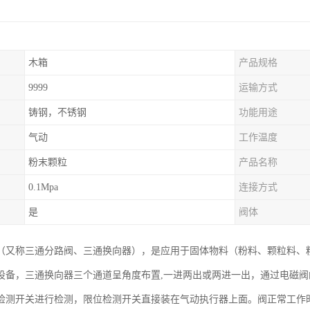
木箱
产品规格
9999
运输方式
铸钢，不锈钢
功能用途
气动
工作温度
粉末颗粒
产品名称
0.1Mpa
连接方式
是
阀体
（又称三通分路阀、三通换向器），是应用于固体物料（粉料、颗粒料、
设备，三通换向器三个通道呈角度布置,一进两出或两进一出，通过电磁
检测开关进行检测，限位检测开关直接装在气动执行器上面。阀正常工作