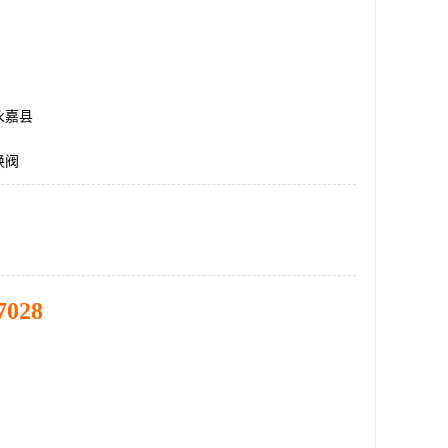
永嘉县
换阀
7028