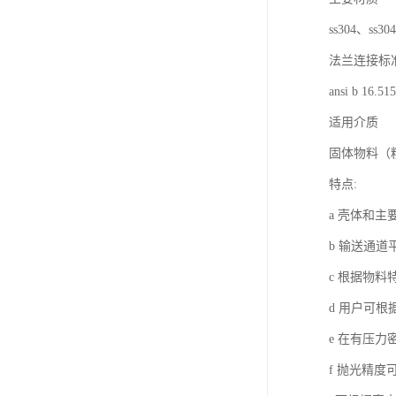
ss304、ss30
法兰连接标
ansi b 16.515
适用介质
固体物料（
特点:
a 壳体和
b 输送通
c 根据物
d 用户可
e 在有压
f 抛光精度