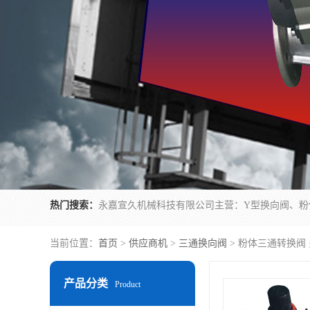
热门搜索：
当前位置：
首页
>
供应商机
>
三通换向阀
> 粉体三通转换阀
产品分类
Product