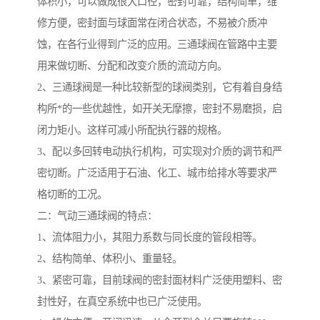
体积小，可以做成很大口径，密封可靠，结构简单，维
修方便，密封面与球面常在闭合状态，不易被介质冲
蚀，在各行业得到广泛的应用。三通球阀在管路中主要
用来做切断、分配和改变介质的流动方向。
2、三通球阀是一种比较新型的球阀类别，它有着自身结
构所*的一些优越性，如开关无摩擦，密封不易磨损，启
闭力矩小。这样可减小所配执行器的规格。
3、配以多回转电动执行机构，可实现对介质的调节和严
密切断。广泛适用于石油、化工、城市给排水等要求严
格切断的工况。
二：气动三通球阀的特点：
1、流体阻力小，其阻力系数与同长度的管段相等。
2、结构简单、体积小、重量轻。
3、紧密可靠，目前球阀的密封面材料广泛使用塑料、密
封性好，在真空系统中也已广泛使用。