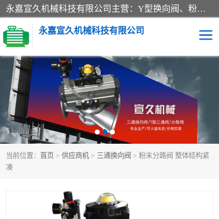
永嘉宣久机械科技有限公司主营：Y型换向阀、粉体换向阀、板式换向阀、三通换向阀、三通换向器、三通分路阀、管路换向阀等产品及服务。
永嘉宣久机械科技有限公司
换向阀
Y型换向阀
板式换向阀
粉料换向阀
粉体换向阀
管道换向阀
当前位置：
首页
>
供应商机
>
三通换向阀
> 粉末分路阀 整体结构紧
管路换向阀
三通换向阀
凑
三通换向器
三通阀
Y型三通阀
粉体三通阀