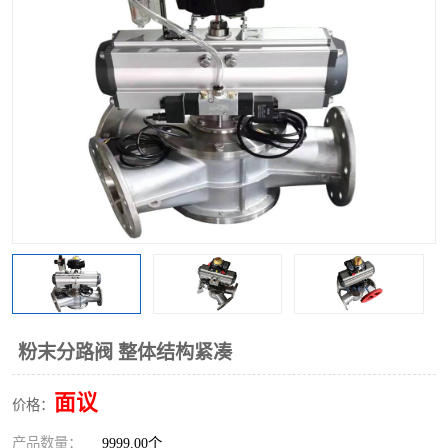
气动三通阀
不锈钢三通阀
Y型转向阀
翻板转向阀
粉体转向阀
Y型球阀
粉体球阀
气动球阀
三通球阀
Y型分路阀
粉体分路阀
三通分路阀
管道换向器
管路换向器
粉末分路阀 整体结构紧凑
面议
价格：
产品数量：
9999.00个