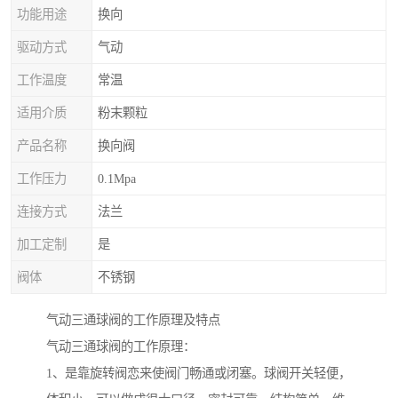
功能用途
换向
驱动方式
气动
工作温度
常温
适用介质
粉末颗粒
产品名称
换向阀
工作压力
0.1Mpa
连接方式
法兰
加工定制
是
阀体
不锈钢
气动三通球阀的工作原理及特点
气动三通球阀的工作原理：
1、是靠旋转阀恋来使阀门畅通或闭塞。球阀开关轻便，