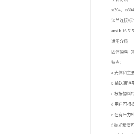
ss304、ss30
法兰连接标
ansi b 16.515
适用介质
固体物料（
特点:
a 壳体和
b 输送通
c 根据物
d 用户可
e 在有压
f 抛光精度