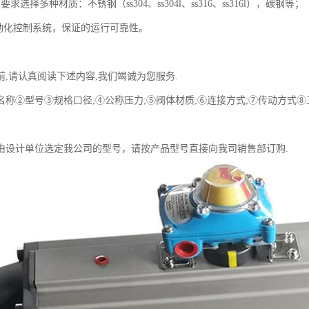
求选择多种材质：不锈钢（ss304、ss304l、ss316、ss316l），碳钢等；
自动化控制系统，保证的运行可靠性。
前,请认真阅读下述内容,我们竭诚为您服务.
名称②型号③规格口径;④公称压力;⑤阀体材质;⑥连接方式;⑦传动方式
由设计单位选定我公司的型号，请按产品型号直接向我司销售部订购.