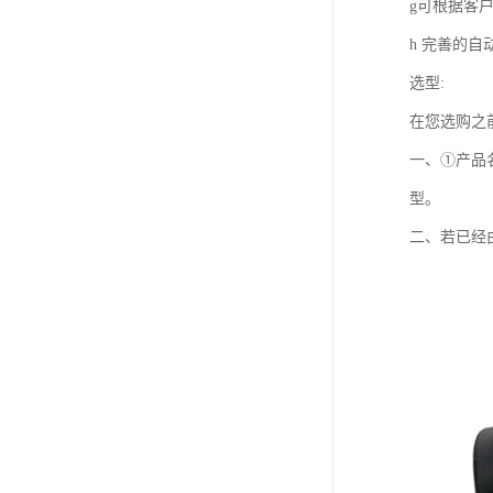
g可根据客户要
h 完善的
选型:
在您选购之
一、①产品
型。
二、若已经