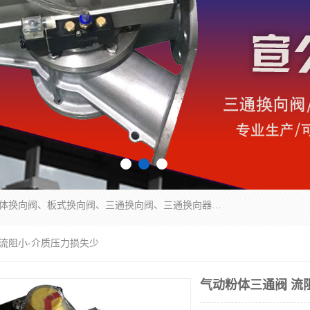
永嘉宣久机械科技有限公司主营：Y型换向阀、粉体换向阀、板式换向阀、三通换向阀、三通换向器、三通分路阀、管路换向阀等产品及服务。
 流阻小-介质压力损失少
气动粉体三通阀 流