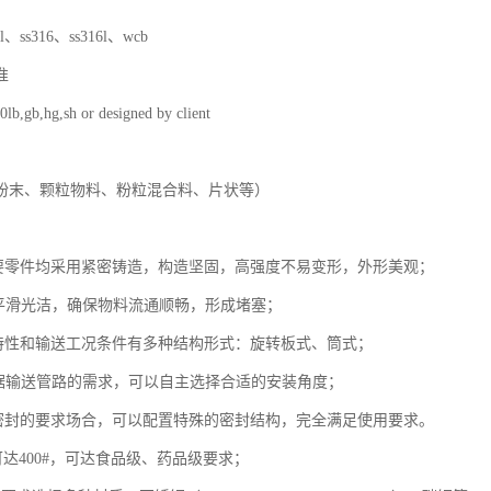
4l、ss316、ss316l、wcb
准
0lb,gb,hg,sh or designed by client
粉末、颗粒物料、粉粒混合料、片状等）
主要零件均采用紧密铸造，构造坚固，高强度不易变形，外形美观；
道平滑光洁，确保物料流通顺畅，形成堵塞；
料特性和输送工况条件有多种结构形式：旋转板式、筒式；
根据输送管路的需求，可以自主选择合适的安装角度；
力密封的要求场合，可以配置特殊的密封结构，完全满足使用要求。
可达400#，可达食品级、药品级要求；