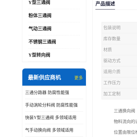
Y型三通阀
产品描述
粉体三通阀
包装说明
气动三通阀
库存数量
不锈钢三通阀
材质
Y型转向阀
驱动方式
适用介质
最新供应商机
更多
工作压力
三通分路器 防腐性能强
加工定制
手动涡轮分料阀 防腐性能强
三通换向阀
快装Y型三通阀 多领域适用
物料流向的
气手动换向阀 多领域适用
位置由限位