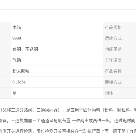
木箱
产品规格
9999
运输方式
铸钢，不锈钢
功能用途
气动
工作温度
粉末颗粒
产品名称
0.1Mpa
连接方式
是
阀体
（又称三通分路阀、三通换向器），是应用于固体物料（粉料、颗粒料、
设备，三通换向器三个通道呈角度布置,一进两出或两进一出，通过电磁
检测开关进行检测，限位检测开关直接装在气动执行器上面。阀正常工作