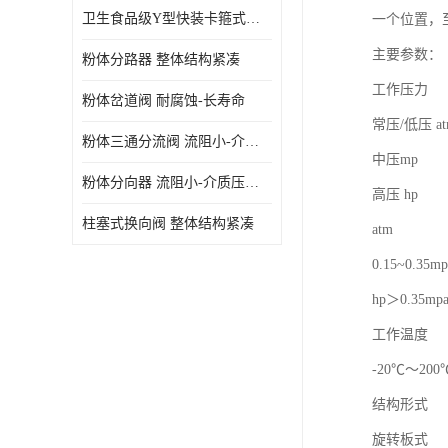
卫生食品级Y型快装卡箍式分路阀 结构坚固-不易变形
一个位置，
主要参数：
粉体分路器 整体结构紧凑
工作压力
粉体岔道阀 耐腐蚀-长寿命
常压/低压 atm
粉体三通分流阀 流阻小-介质压力损失少
中压mp
粉体分向器 流阻小-介质压力损失少
高压 hp
柱塞式换向阀 整体结构紧凑
atm
0.15~0.35mp
hp＞0.35mp
工作温度
-20℃～200
结构形式
旋转板式