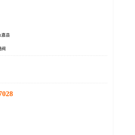
永嘉县
通阀
7028