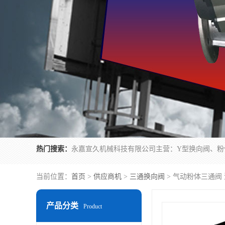
热门搜索：
当前位置：
首页
>
供应商机
>
三通换向阀
> 气动粉体三通阀
产品分类
Product