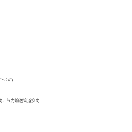
”～24”)
向、气力输送管道换向