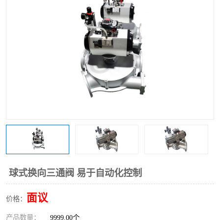
气动三通阀
不锈钢三通阀
Y型转向阀
翻板转向阀
粉体转向阀
Y型球阀
粉体球阀
气动球阀
三通球阀
Y型分路阀
粉体分路阀
三通分路阀
管道换向器
管路换向器
球式换向三通阀 易于自动化控制
面议
价格：
产品数量：
9999.00个