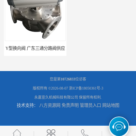
Y型换向阀 广东三通分路阀供应
河南换向阀供货商 气动球阀
您是第
10726833
位访客
版权所有 ©2026-08-07
浙ICP备18050361号-3
永嘉宣久机械科技有限公司
保留所有权利.
技术支持：
八方资源网
免责声明
管理员入口
网站地图
河北气动球阀厂家 Y型换向阀
广东管路换向器公司 粉体分路阀