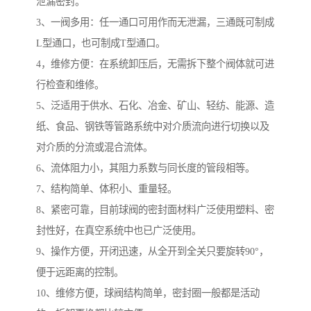
泄漏密封。
3、一阀多用：任一通口可用作而无泄漏，三通既可制成
L型通口，也可制成T型通口。
4，维修方便：在系统卸压后，无需拆下整个阀体就可进
行检查和维修。
5、泛适用于供水、石化、冶金、矿山、轻纺、能源、造
纸、食品、钢铁等管路系统中对介质流向进行切换以及
对介质的分流或混合流体。
6、流体阻力小，其阻力系数与同长度的管段相等。
7、结构简单、体积小、重量轻。
8、紧密可靠，目前球阀的密封面材料广泛使用塑料、密
封性好，在真空系统中也已广泛使用。
9、操作方便，开闭迅速，从全开到全关只要旋转90°，
便于远距离的控制。
10、维修方便，球阀结构简单，密封圈一般都是活动