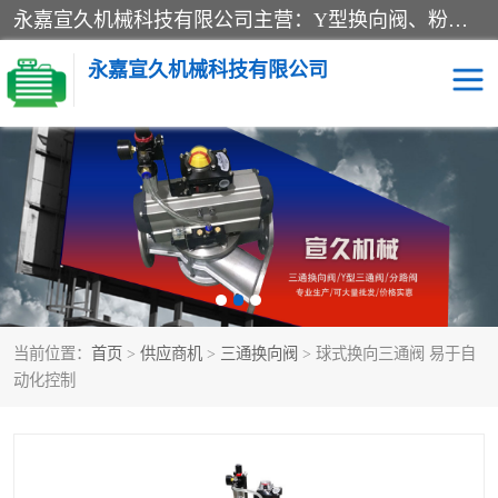
永嘉宣久机械科技有限公司主营：Y型换向阀、粉体换向阀、板式换向阀、三通换向阀、三通换向器、三通分路阀、管路换向阀等产品及服务。
永嘉宣久机械科技有限公司
换向阀
Y型换向阀
板式换向阀
粉料换向阀
粉体换向阀
管道换向阀
当前位置：
首页
>
供应商机
>
三通换向阀
> 球式换向三通阀 易于自
管路换向阀
三通换向阀
动化控制
三通换向器
三通阀
Y型三通阀
粉体三通阀