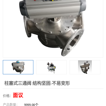
气动三通阀
不锈钢三通阀
Y型转向阀
翻板转向阀
粉体转向阀
Y型球阀
粉体球阀
气动球阀
三通球阀
Y型分路阀
粉体分路阀
三通分路阀
管道换向器
管路换向器
柱塞式三通阀 结构坚固-不易变形
面议
价格：
产品数量：
9999.00个