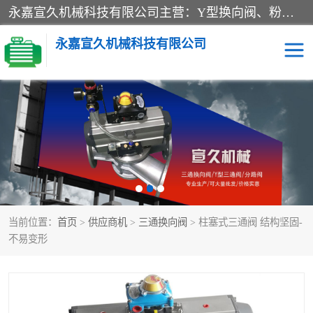
永嘉宣久机械科技有限公司主营：Y型换向阀、粉体换向阀、板式换向阀、三通换向阀、三通换向器、三通分路阀、管路换向阀等产品及服务。
永嘉宣久机械科技有限公司
换向阀
Y型换向阀
板式换向阀
粉料换向阀
粉体换向阀
管道换向阀
当前位置：
首页
>
供应商机
>
三通换向阀
> 柱塞式三通阀 结构坚固-
管路换向阀
三通换向阀
不易变形
三通换向器
三通阀
Y型三通阀
粉体三通阀