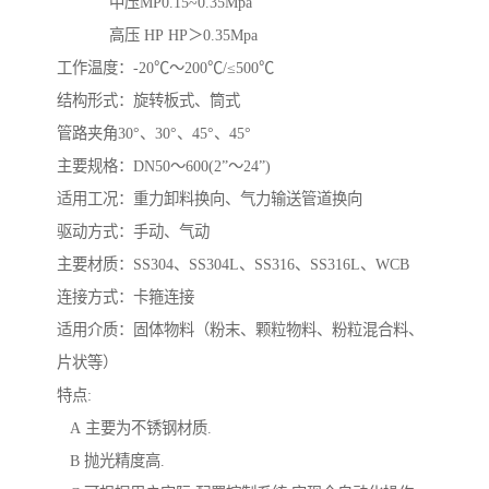
中压MP0.15~0.35Mpa
高压 HP HP＞0.35Mpa
工作温度：-20℃～200℃/≤500℃
结构形式：旋转板式、筒式
管路夹角30°、30°、45°、45°
主要规格：DN50～600(2”～24”)
适用工况：重力卸料换向、气力输送管道换向
驱动方式：手动、气动
主要材质：SS304、SS304L、SS316、SS316L、WCB
连接方式：卡箍连接
适用介质：固体物料（粉末、颗粒物料、粉粒混合料、
片状等）
特点:
A 主要为不锈钢材质.
B 抛光精度高.