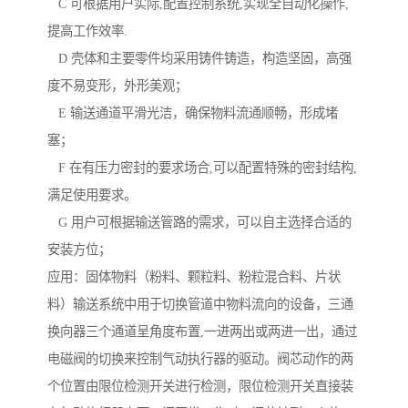
C 可根据用户实际,配置控制系统,实现全自动化操作,
提高工作效率.
D 壳体和主要零件均采用铸件铸造，构造坚固，高强
度不易变形，外形美观；
E 输送通道平滑光洁，确保物料流通顺畅，形成堵
塞；
F 在有压力密封的要求场合,可以配置特殊的密封结构,
满足使用要求。
G 用户可根据输送管路的需求，可以自主选择合适的
安装方位；
应用：固体物料（粉料、颗粒料、粉粒混合料、片状
料）输送系统中用于切换管道中物料流向的设备，三通
换向器三个通道呈角度布置,一进两出或两进一出，通过
电磁阀的切换来控制气动执行器的驱动。阀芯动作的两
个位置由限位检测开关进行检测，限位检测开关直接装