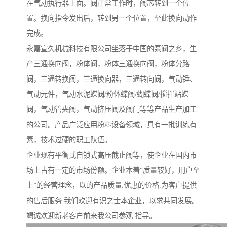
在气动执行器上面。阀正常工作时，阀芯转到一个位
置。换向指令发出后，转到另一个位置，至此换向动作
完成。
永嘉宣久机械科技有限公司坐落于中国的泵阀之乡，生
产三通换向阀，粉体阀，粉体三通换向阀，粉体分路
阀，三通转换阀，三通换向器，三通转向阀，气动锤、
气动元件，气动水泥蝶阀/粉体蝶阀/蝴蝶阀/搅拌站蝶
阀，气动管夹阀，气动挤压阀及阀门等等产品生产加工
的公司。产品广泛应用粉料设备领域，具有一批训练有
素，技术过硬的职工队伍。
企业现有平衡式自锁式高压截止阀等，使企业在国内市
场上占有一定的市场份额。企业本着“质量较好，用户至
上”的经营理念，以的产品质量.优惠的价格.为客户提供
的售后服务.我们欢迎有识之士本企业，以求共同发展。
竭诚欢迎新老客户前来我公司参观.指导。