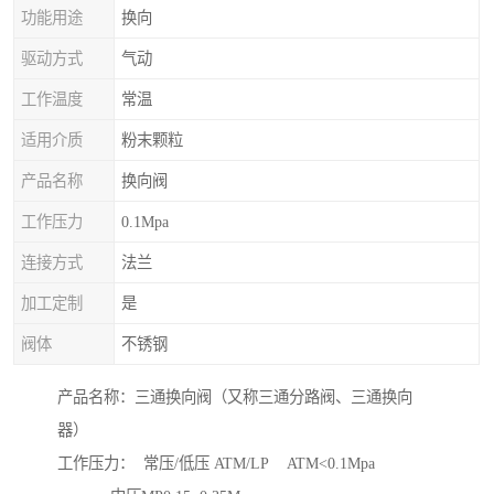
功能用途
换向
驱动方式
气动
工作温度
常温
适用介质
粉末颗粒
产品名称
换向阀
工作压力
0.1Mpa
连接方式
法兰
加工定制
是
阀体
不锈钢
产品名称：三通换向阀（又称三通分路阀、三通换向
器）
工作压力： 常压/低压 ATM/LP ATM<0.1Mpa