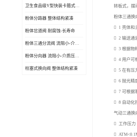
卫生食品级Y型快装卡箍式分路阀 结构坚固-不易变形
转板式，摆
粉体三通换
粉体分路器 整体结构紧凑
 1 壳
粉体岔道阀 耐腐蚀-长寿命
 2 输
粉体三通分流阀 流阻小-介质压力损失少
 3 根
粉体分向器 流阻小-介质压力损失少
 4 用
柱塞式换向阀 整体结构紧凑
 5 在
 6 抛光
 7 可根据
 8 自动
气动三通换
 工作压力
 ATM<0.1M