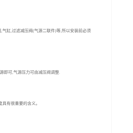
,气缸,过滤减压阀(气源二联件)等,所以安装前必须
.
上气源即可,气源压力可由减压阀调整.
丈量精度具有很重要的含义。