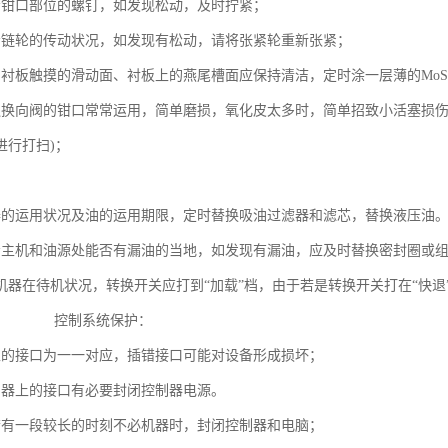
查看钳口部位的螺钉，如发现松动，及时拧紧；
看链轮的传动状况，如发现有松动，请将张紧轮重新张紧；
与衬板触摸的滑动面、衬板上的燕尾槽面应保持清洁，定时涂一层薄的M
通换向阀的钳口常常运用，简单磨损，氧化皮太多时，简单招致小活塞损伤
后进行打扫)；
保护：
器的运用状况及油的运用期限，定时替换吸油过滤器和滤芯，替换液
看主机和油源处能否有漏油的当地，如发现有漏油，应及时替换密封圈或
机器在待机状况，转换开关应打到“加载”档，由于若是转换开关打在“快
寿命。 控制系统保护：
器上的接口为一一对应，插错接口可能对设备形成损坏；
控制器上的接口有必要封闭控制器电源。
后若有一段较长的时刻不必机器时，封闭控制器和电脑；