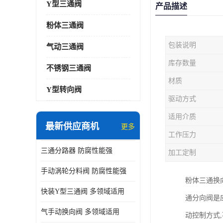
Y型三通阀
产品描述
粉体三通阀
包装说明
气动三通阀
库存数量
不锈钢三通阀
材质
Y型转向阀
驱动方式
适用介质
最新供应商机
更多
工作压力
三通分路器 防腐性能强
加工定制
手动涡轮分料阀 防腐性能强
粉体三通换
快装Y型三通阀 多领域适用
通分向阀是
气手动换向阀 多领域适用
动控制方式