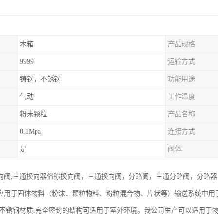
木箱
产品规格
9999
运输方式
铸钢，不锈钢
功能用途
气动
工作温度
粉末颗粒
产品名称
0.1Mpa
连接方式
是
阀体
向阀,三通换向器俗称换向阀，三通换向阀，分路阀，三通分路阀，分路
应用于固体物料（粉沫、颗粒物料、粉粒混合物、片状等）输送系统中用
,不锈钢材质.完全密封的结构可适用于室外环境。我公司生产可以适用于