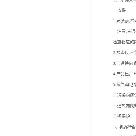
安装
1.安装前
注意:三通换
检查相应的
2.检查以下
3.三通换
4.产品出
5.按气动电
三通换向阀
三通换向阀
主机保
1、机器