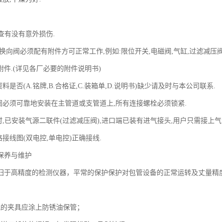
,检查有没有意外损伤.
向阀必须配有附件方可正常工作,例如:限位开关,电磁阀,气缸,过滤减压阀
附件.(详见各厂必要的附件说明书)
资料是否(A.铭牌,B.合格证,C.装箱单,D.说明书)缺少请及时与本公司联系
向阀必须可靠地安装在主管道或支管道上,所有连接螺栓必须锁紧.
厂时,已安装气源二联件(过滤减压阀),进口端已装有进气接头,用户只需接
路接线图(双电控,单电控)正确接线.
保养与维护
归于高精度的检测仪器，平常的保护保护对包管设备的正常运转及
护：
所配的夹具应涂上防锈油保管；