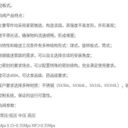
动板式。
向阀产品特点：
体和主要零件均采用紧密铸造，构造坚固，高强度不易变形，外形美观；
送通道平滑光洁，确保物料流通顺畅，形成堵塞；
据物料特性和输送工况条件有多种结构形式：球式、旋转板式、筒式；
户可根据输送管路的需求，可以自主选择合适的安装角度；
有压力密封的要求场合，可以配置特殊的密封结构，完全满足使用要求。
精度可达400#，可达食品级、药品级要求；
客户要求选择多种材质：不锈钢（SS304、SS304L、SS316、SS316L）
化控制系统，保证的运行可靠性。
向阀参数：
 常压/低压 中压 高压
pa 0.15~0.35Mpa HP＞0.35Mpa