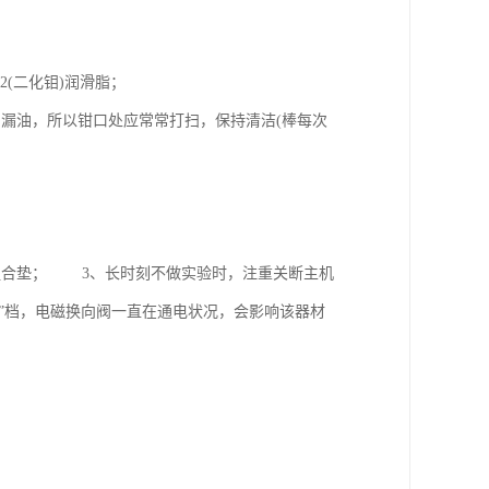
oS2(二化钼)润滑脂；
漏油，所以钳口处应常常打扫，保持清洁(棒每次
压油。
组合垫； 3、长时刻不做实验时，注重关断主机
退”档，电磁换向阀一直在通电状况，会影响该器材