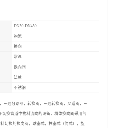
DN50-DN450
物流
换向
常温
换向阀
法兰
不锈钢
器，三通分路器，转换阀，三通转换阀，叉道阀，三
于切换管道中物料流向的设备，粉体换向阀采用气
物料切换的换向阀，球塞式，柱塞式（筒式），旋