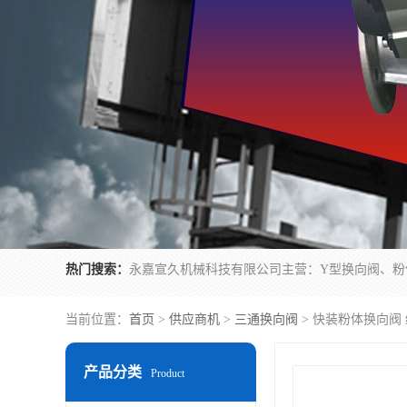
热门搜索：
当前位置：
首页
>
供应商机
>
三通换向阀
> 快装粉体换向阀
产品分类
Product