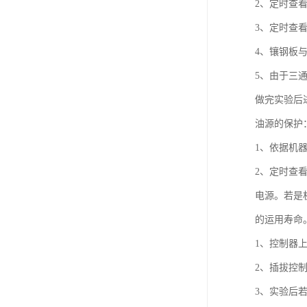
2、定时
3、定时查
4、镶钢板
5、由于三
做完实验
油源的
1、依据机
2、定时查
电源。若是
的运用
1、控制
2、插拔
3、实验