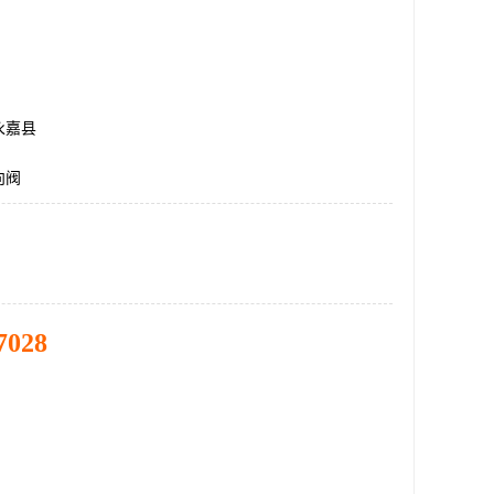
永嘉县
向阀
7028