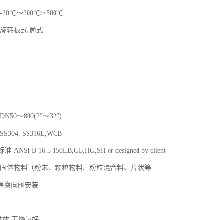
20℃～200℃/≤500℃
 旋转板式 筒式
N50～800(2”～32”)
304, SS316L,WCB
NSI B 16.5 150LB,GB,HG,SH or designed by client
质 固体物料（粉末、颗粒物料、粉粒混合料、片状等
通换向阀安装
放
天堆放,干燥为好.