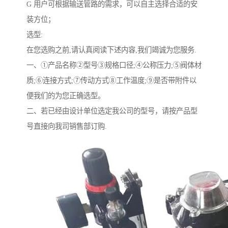
G 用户可根据输送管路的需求，可以自主选择合适的安
装方位；
选型:
在您选购之前,请认真阅读下述内容,我们竭诚为您服务.
一、①产品名称②型号③规格口径;④公称压力;⑤阀体材
质;⑥连接方式;⑦传动方式⑧工作温度;⑨是否带附件以
便我们的为您正确选型。
二、若已经由设计单位选定我公司的型号，请按产品型
号直接向我司销售部订购.