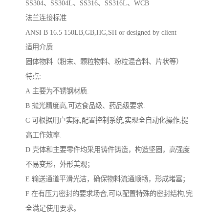
SS304、SS304L、SS316、SS316L、WCB
法兰连接标准
ANSI B 16.5 150LB,GB,HG,SH or designed by client
适用介质
固体物料（粉末、颗粒物料、粉粒混合料、片状等）
特点:
A 主要为不锈钢材质.
B 抛光精度高,可达食品级、药品级要求.
C 可根据用户实际,配置控制系统,实现全自动化操作,提
高工作效率.
D 壳体和主要零件均采用铸件铸造，构造坚固，高强度
不易变形，外形美观；
E 输送通道平滑光洁，确保物料流通顺畅，形成堵塞；
F 在有压力密封的要求场合,可以配置特殊的密封结构,完
全满足使用要求。