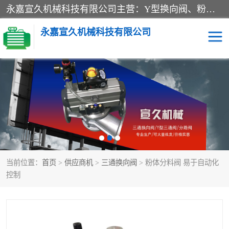
永嘉宣久机械科技有限公司主营：Y型换向阀、粉体换向阀、板式换向阀、三通换向阀、三通换向器、三通分路阀、管路换向阀等产品及服务。
永嘉宣久机械科技有限公司
换向阀
Y型换向阀
板式换向阀
粉料换向阀
粉体换向阀
管道换向阀
当前位置：
首页
>
供应商机
>
三通换向阀
> 粉体分料阀 易于自动化
管路换向阀
三通换向阀
控制
三通换向器
三通阀
Y型三通阀
粉体三通阀