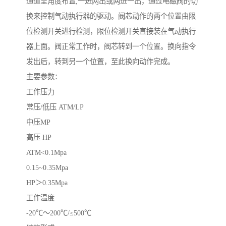
通道呈角度布置,一进两出或两进一出，通过电磁阀的切
换来控制气动执行器的驱动。阀芯动作的两个位置由限
位检测开关进行检测，限位检测开关直接装在气动执行
器上面。阀正常工作时，阀芯转到一个位置。换向指令
发出后，转到另一个位置，至此换向动作完成。
主要参数：
工作压力
常压/低压 ATM/LP
中压MP
高压 HP
ATM<0.1Mpa
0.15~0.35Mpa
HP＞0.35Mpa
工作温度
-20℃～200℃/≤500℃