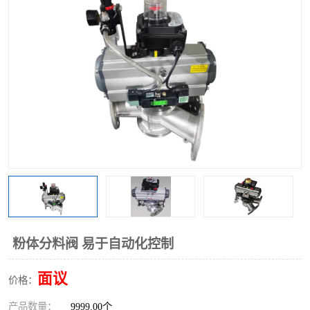
气动三通阀
不锈钢三通阀
Y型转向阀
翻板转向阀
粉体转向阀
Y型球阀
粉体球阀
气动球阀
三通球阀
Y型分路阀
粉体分路阀
三通分路阀
管道换向器
管路换向器
粉体分料阀 易于自动化控制
面议
价格：
产品数量：
9999.00个