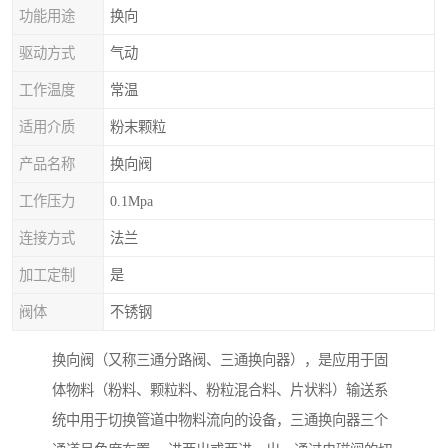
功能用途
换向
驱动方式
气动
工作温度
常温
适用介质
粉末颗粒
产品名称
换向阀
工作压力
0.1Mpa
连接方式
法兰
加工定制
是
阀体
不锈钢
换向阀（又称三通分路阀、三通换向器），是应用于固
体物料（粉料、颗粒料、粉粒混合料、片状料）输送系
统中用于切换管道中物料流向的设备，三通换向器三个