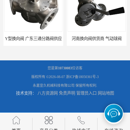
Y型换向阀 广东三通分路阀供应
河南换向阀供货商 气动球阀
您是第
10730083
位访客
版权所有 ©2026-08-07
浙ICP备18050361号-3
永嘉宣久机械科技有限公司
保留所有权利.
技术支持：
八方资源网
免责声明
管理员入口
网站地图
河北气动球阀厂家 Y型换向阀
广东管路换向器公司 粉体分路阀