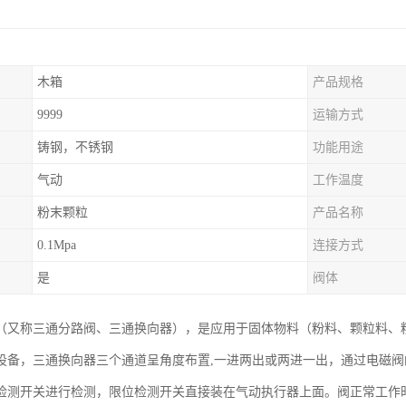
木箱
产品规格
9999
运输方式
铸钢，不锈钢
功能用途
气动
工作温度
粉末颗粒
产品名称
0.1Mpa
连接方式
是
阀体
（又称三通分路阀、三通换向器），是应用于固体物料（粉料、颗粒料、
设备，三通换向器三个通道呈角度布置,一进两出或两进一出，通过电磁
检测开关进行检测，限位检测开关直接装在气动执行器上面。阀正常工作