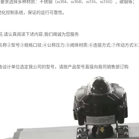
求选择多种材质：不锈钢（ss304、ss304l、ss316、ss316l），碳钢等；
自动化控制系统，保证的运行可靠性。
前,请认真阅读下述内容,我们竭诚为您服务.
名称②型号③规格口径;④公称压力;⑤阀体材质;⑥连接方式;⑦传动方式
由设计单位选定我公司的型号，请按产品型号直接向我司销售部订购.