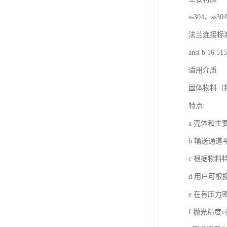
ss304、ss30
法兰连接标
ansi b 16.515
适用介质
固体物料（
特点:
a 壳体和
b 输送通
c 根据物
d 用户可
e 在有压
f 抛光精度