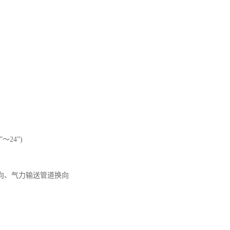
”～24”)
向、气力输送管道换向