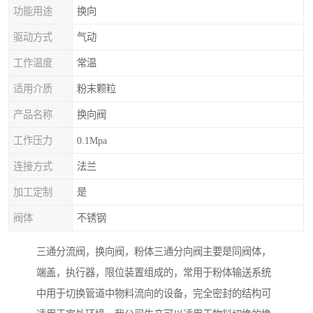
功能用途
换向
驱动方式
气动
工作温度
常温
适用介质
粉末颗粒
产品名称
换向阀
工作压力
0.1Mpa
连接方式
法兰
加工定制
是
阀体
不锈钢
三通分流阀，换向阀，粉体三通分向阀主要是同阀体，
端盖，执行器，限位装置组成的，常用于粉体输送系统
中用于切换管道中物料流向的设备，完全密封的结构可