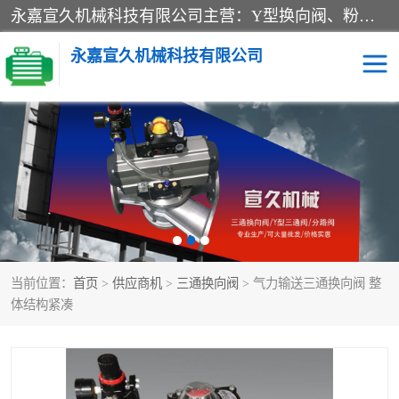
永嘉宣久机械科技有限公司主营：Y型换向阀、粉体换向阀、板式换向阀、三通换向阀、三通换向器、三通分路阀、管路换向阀等产品及服务。
永嘉宣久机械科技有限公司
换向阀
Y型换向阀
板式换向阀
粉料换向阀
粉体换向阀
管道换向阀
当前位置：
首页
>
供应商机
>
三通换向阀
> 气力输送三通换向阀 整
管路换向阀
三通换向阀
体结构紧凑
三通换向器
三通阀
Y型三通阀
粉体三通阀