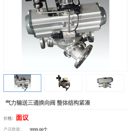
气动三通阀
不锈钢三通阀
Y型转向阀
翻板转向阀
粉体转向阀
Y型球阀
粉体球阀
气动球阀
三通球阀
Y型分路阀
粉体分路阀
三通分路阀
管道换向器
管路换向器
气力输送三通换向阀 整体结构紧凑
面议
价格：
产品数量：
9999.00个