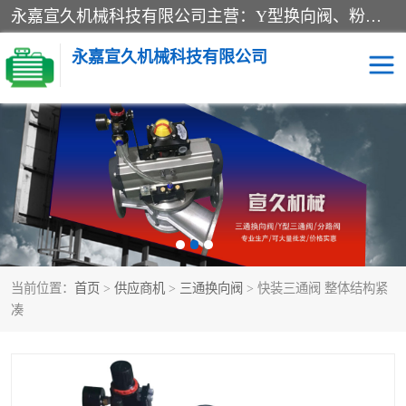
永嘉宣久机械科技有限公司主营：Y型换向阀、粉体换向阀、板式换向阀、三通换向阀、三通换向器、三通分路阀、管路换向阀等产品及服务。
永嘉宣久机械科技有限公司
换向阀
Y型换向阀
板式换向阀
粉料换向阀
粉体换向阀
管道换向阀
当前位置：
首页
>
供应商机
>
三通换向阀
> 快装三通阀 整体结构紧
管路换向阀
三通换向阀
凑
三通换向器
三通阀
Y型三通阀
粉体三通阀