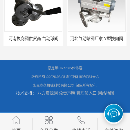
河南换向阀供货商 气动球阀
河北气动球阀厂家 Y型换向阀
您是第
10777305
位访客
版权所有 ©2026-08-08
浙ICP备18050361号-3
永嘉宣久机械科技有限公司
保留所有权利.
技术支持：
八方资源网
免责声明
管理员入口
网站地图
广东管路换向器公司 粉体分路阀
河北气动球阀直供 管道换向器