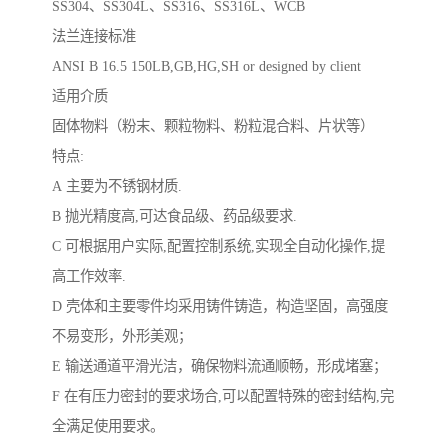
SS304、SS304L、SS316、SS316L、WCB
法兰连接标准
ANSI B 16.5 150LB,GB,HG,SH or designed by client
适用介质
固体物料（粉末、颗粒物料、粉粒混合料、片状等）
特点:
A 主要为不锈钢材质.
B 抛光精度高,可达食品级、药品级要求.
C 可根据用户实际,配置控制系统,实现全自动化操作,提
高工作效率.
D 壳体和主要零件均采用铸件铸造，构造坚固，高强度
不易变形，外形美观；
E 输送通道平滑光洁，确保物料流通顺畅，形成堵塞；
F 在有压力密封的要求场合,可以配置特殊的密封结构,完
全满足使用要求。