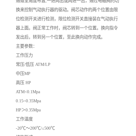
通道呈角度布置,一进两出或两进一出，通过电磁阀的切
换来控制气动执行器的驱动。阀芯动作的两个位置由限
位检测开关进行检测，限位检测开关直接装在气动执行
器上面。阀正常工作时，阀芯转到一个位置。换向指令
发出后，转到另一个位置，至此换向动作完成。
主要参数：
工作压力
常压/低压 ATM/LP
中压MP
高压 HP
ATM<0.1Mpa
0.15~0.35Mpa
HP＞0.35Mpa
工作温度
-20℃～200℃/≤500℃