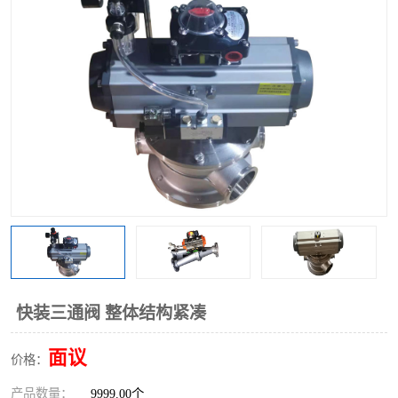
气动三通阀
不锈钢三通阀
Y型转向阀
翻板转向阀
粉体转向阀
Y型球阀
粉体球阀
气动球阀
三通球阀
Y型分路阀
粉体分路阀
三通分路阀
管道换向器
管路换向器
快装三通阀 整体结构紧凑
面议
价格：
产品数量：
9999.00个