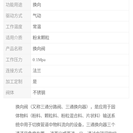
功能用途
换向
驱动方式
气动
工作温度
常温
适用介质
粉末颗粒
产品名称
换向阀
工作压力
0.1Mpa
连接方式
法兰
加工定制
是
阀体
不锈钢
换向阀（又称三通分路阀、三通换向器），是应用于固
体物料（粉料、颗粒料、粉粒混合料、片状料）输送系
统中用于切换管道中物料流向的设备，三通换向器三个