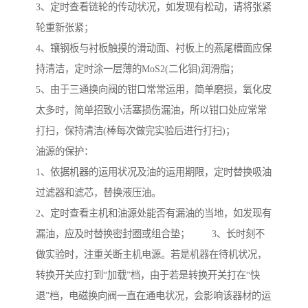
3、定时查看链轮的传动状况，如发现有松动，请将张紧
轮重新张紧；
4、镶钢板与衬板触摸的滑动面、衬板上的燕尾槽面应保
持清洁，定时涂一层薄的MoS2(二化钼)润滑脂；
5、由于三通换向阀的钳口常常运用，简单磨损，氧化皮
太多时，简单招致小活塞损伤漏油，所以钳口处应常常
打扫，保持清洁(棒每次做完实验后进行打扫)；
油源的保护：
1、依据机器的运用状况及油的运用期限，定时替换吸油
过滤器和滤芯，替换液压油。
2、定时查看主机和油源处能否有漏油的当地，如发现有
漏油，应及时替换密封圈或组合垫； 3、长时刻不
做实验时，注重关断主机电源。若是机器在待机状况，
转换开关应打到“加载”档，由于若是转换开关打在“快
退”档，电磁换向阀一直在通电状况，会影响该器材的运