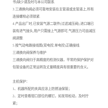
书)缺少请及时与本公司联系.
3.三通换向阀必须可靠地安装在主管道或支管道上,所有
连接螺栓必须锁紧.
4.产品出厂时,已安装气源二联件(过滤减压阀),进口端已
装有进气接头,用户只需接上气源即可,气源压力可由减压
阀调整.
5.按气动电路接线图(双电控,单电控)正确接线.
三通换向阀保养与维护
三通换向阀归于高精度的检测仪器，平常的保护保护对
包管设备的正常运转及丈量精度具有很重要的含义。
主机保护：
1、机器所配的夹具应涂上防锈油保管；
2、定时查看钳口部位的螺钉，如发现松动，及时拧
紧；