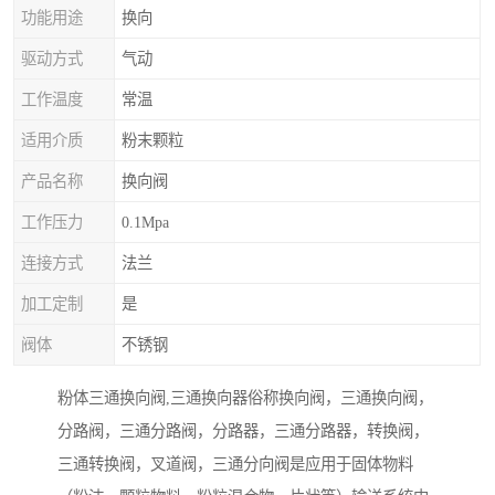
功能用途
换向
驱动方式
气动
工作温度
常温
适用介质
粉末颗粒
产品名称
换向阀
工作压力
0.1Mpa
连接方式
法兰
加工定制
是
阀体
不锈钢
粉体三通换向阀,三通换向器俗称换向阀，三通换向阀，
分路阀，三通分路阀，分路器，三通分路器，转换阀，
三通转换阀，叉道阀，三通分向阀是应用于固体物料