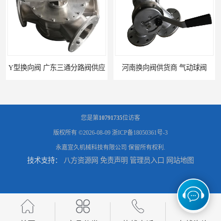
Y型换向阀 广东三通分路阀供应
河南换向阀供货商 气动球阀
您是第
10791735
位访客
版权所有 ©2026-08-09
浙ICP备18050361号-3
永嘉宣久机械科技有限公司
保留所有权利.
技术支持：
八方资源网
免责声明
管理员入口
网站地图
河北气动球阀厂家 Y型换向阀
广东管路换向器公司 粉体分路阀