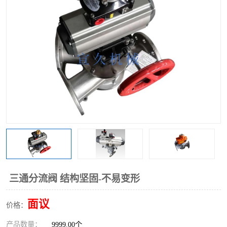
气动三通阀
不锈钢三通阀
Y型转向阀
翻板转向阀
粉体转向阀
Y型球阀
粉体球阀
气动球阀
三通球阀
Y型分路阀
粉体分路阀
三通分路阀
管道换向器
管路换向器
三通分流阀 结构坚固-不易变形
面议
价格：
产品数量：
9999.00个