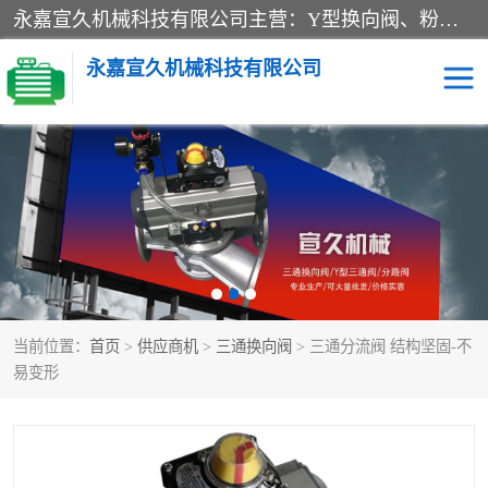
永嘉宣久机械科技有限公司主营：Y型换向阀、粉体换向阀、板式换向阀、三通换向阀、三通换向器、三通分路阀、管路换向阀等产品及服务。
永嘉宣久机械科技有限公司
换向阀
Y型换向阀
板式换向阀
粉料换向阀
粉体换向阀
管道换向阀
当前位置：
首页
>
供应商机
>
三通换向阀
> 三通分流阀 结构坚固-不
管路换向阀
三通换向阀
易变形
三通换向器
三通阀
Y型三通阀
粉体三通阀