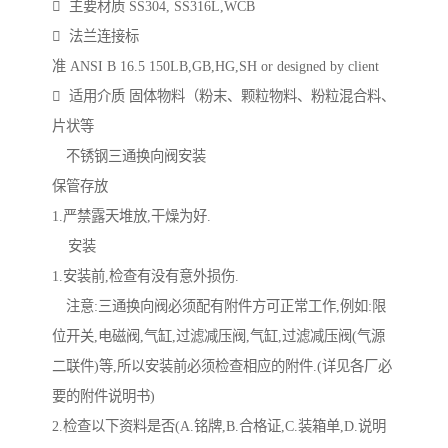
 主要材质 SS304, SS316L,WCB
 法兰连接标
准 ANSI B 16.5 150LB,GB,HG,SH or designed by client
 适用介质 固体物料（粉末、颗粒物料、粉粒混合料、
片状等
不锈钢三通换向阀安装
保管存放
1.严禁露天堆放,干燥为好.
安装
1.安装前,检查有没有意外损伤.
注意:三通换向阀必须配有附件方可正常工作,例如:限
位开关,电磁阀,气缸,过滤减压阀,气缸,过滤减压阀(气源
二联件)等,所以安装前必须检查相应的附件.(详见各厂必
要的附件说明书)
2.检查以下资料是否(A.铭牌,B.合格证,C.装箱单,D.说明