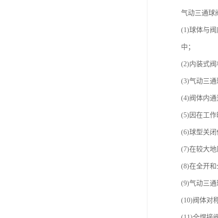
气动三通球
(1)球体
中；
(2)内装
(3)气动
(4)阀体
(5)因在
(6)球型
(7)在较
(8)在全
(9)气动三
(10)阀
(11)全