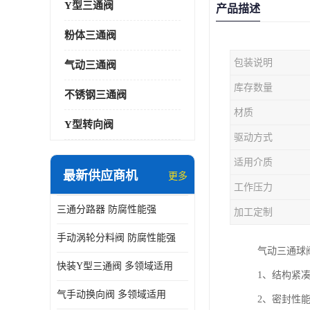
Y型三通阀
产品描述
粉体三通阀
包装说明
气动三通阀
库存数量
不锈钢三通阀
材质
Y型转向阀
驱动方式
适用介质
最新供应商机
更多
工作压力
三通分路器 防腐性能强
加工定制
手动涡轮分料阀 防腐性能强
气动三通球
快装Y型三通阀 多领域适用
1、结构紧
气手动换向阀 多领域适用
2、密封性