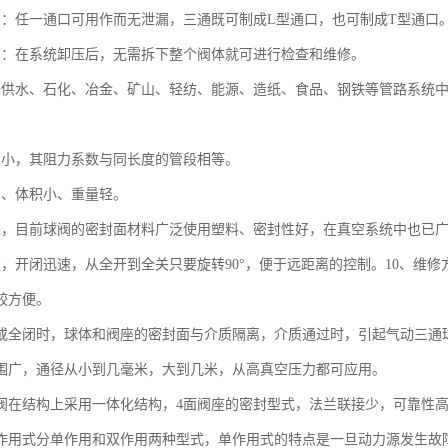
用：任一通口可用作而无泄漏，三通既可制成L型通口，也可制成T型通口
便：在系统卸压后，无需拆下整个阀体就可进行检查和维修。
于供水、石化、冶金、矿山、轻纺、能源、造纸、食品、钢铁等管路系统
力小，其阻力系数与同长度的管段相等。
单、体积小、重量轻。
靠，目前球阀的密封面材料广泛使用塑料、密封性好，在真空系统中也已
便，开闭迅速，从全开到全关只要旋转90°，便于远距离的控制。10、维
较方便。
开或全闭时，球体和阀座的密封面与介质隔离，介质通过时，引起气动三通
范围广，通径从小到几毫米，大到几米，从高真空压力都可应用。
球阀在结构上采用一体化结构，4面阀座的密封型式，法兰联接少，可靠性
按作用式分单作用和双作用两种型式，单作用式的特点是一旦动力源发生故