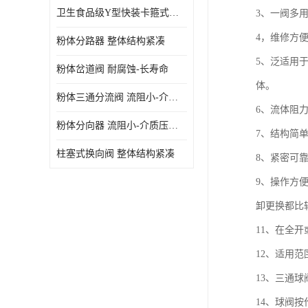
卫生食品级Y型快装卡箍式分路阀 结构坚固-不易变形
3、一阀多
4，维修方
粉体分路器 整体结构紧凑
5、泛适用
粉体岔道阀 耐腐蚀-长寿命
体。
粉体三通分流阀 流阻小-介质压力损失少
6、流体阻
粉体分向器 流阻小-介质压力损失少
7、结构简
柱塞式换向阀 整体结构紧凑
8、紧密可
9、操作方
卸更换都比
11、在全
12、适用
13、三通
14、球阀