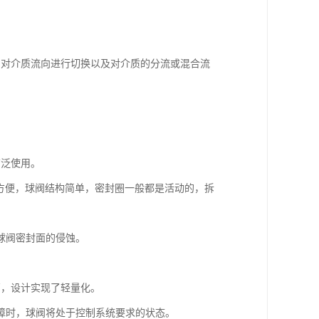
。
中对介质流向进行切换以及对介质的分流或混合流
广泛使用。
修方便，球阀结构简单，密封圈一般都是活动的，拆
球阀密封面的侵蚀。
高，设计实现了轻量化。
障时，球阀将处于控制系统要求的状态。