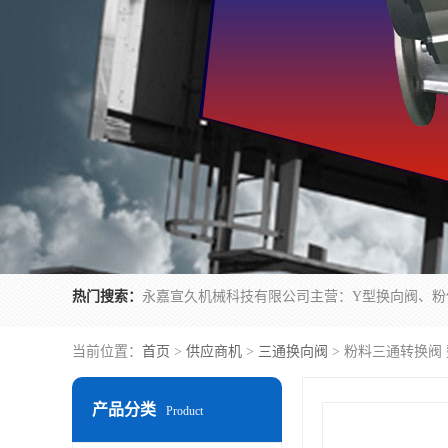
热门搜索：
当前位置：
首页
>
供应商机
>
三通换向阀
> 粉料三通转换阀
产品分类
Product