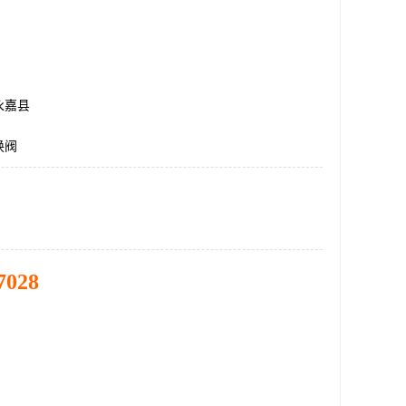
永嘉县
换阀
7028