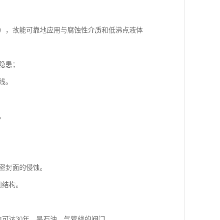
时），故能可靠地应用与腐蚀性介质和低沸点液体
隐患；
线。
。
起密封面的侵蚀。
门结构。
命可达30年，是石油、气管线的阀门。