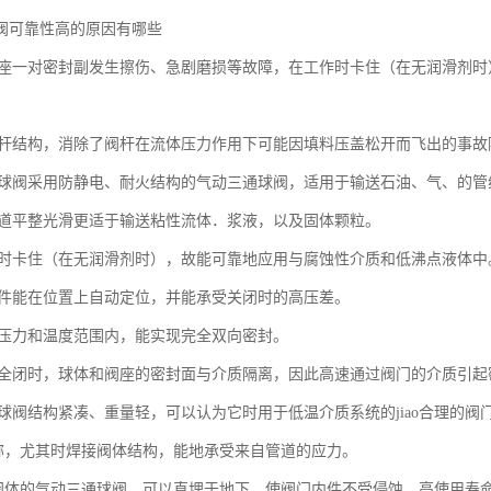
阀可靠性高的原因有哪些
与阀座一对密封副发生擦伤、急剧磨损等故障，在工作时卡住（在无润滑剂
式阀杆结构，消除了阀杆在流体压力作用下可能因填料压盖松开而飞出的事故
三通球阀采用防静电、耐火结构的气动三通球阀，适用于输送石油、气、的管
内通道平整光滑更适于输送粘性流体．浆液，以及固体颗粒。
工作时卡住（在无润滑剂时），故能可靠地应用与腐蚀性介质和低沸点液体中
关闭件能在位置上自动定位，并能承受关闭时的高压差。
大地压力和温度范围内，能实现完全双向密封。
开和全闭时，球体和阀座的密封面与介质隔离，因此高速通过阀门的介质引
通球阀结构紧凑、重量轻，可以认为它时用于低温介质系统的jiao合理的阀
体对称，尤其时焊接阀体结构，能地承受来自管道的应力。
焊接阀体的气动三通球阀，可以直埋于地下，使阀门内件不受侵蚀，高使用寿