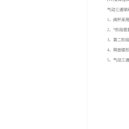
气动三通球
1、阀杆采
2、*阶段
3、第二阶
4、释放碟
5、气动三