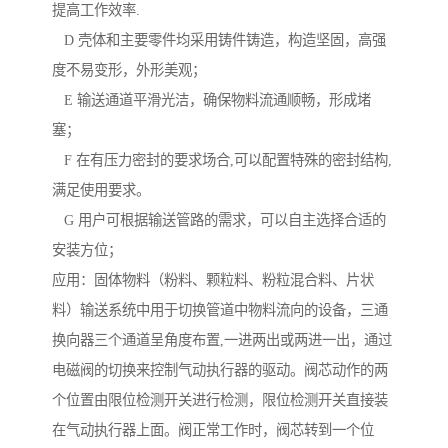
提高工作效率.
D 壳体和主要零件均采用铸件铸造，构造坚固，高强
度不易变形，外形美观；
E 输送通道平滑光洁，确保物料流通顺畅，形成堵
塞；
F 在有压力密封的要求场合,可以配置特殊的密封结构,
满足使用要求。
G 用户可根据输送管路的需求，可以自主选择合适的
安装方位；
应用：固体物料（粉料、颗粒料、粉粒混合料、片状
料）输送系统中用于切换管道中物料流向的设备，三通
换向器三个通道呈角度布置,一进两出或两进一出，通过
电磁阀的切换来控制气动执行器的驱动。阀芯动作的两
个位置由限位检测开关进行检测，限位检测开关直接装
在气动执行器上面。阀正常工作时，阀芯转到一个位