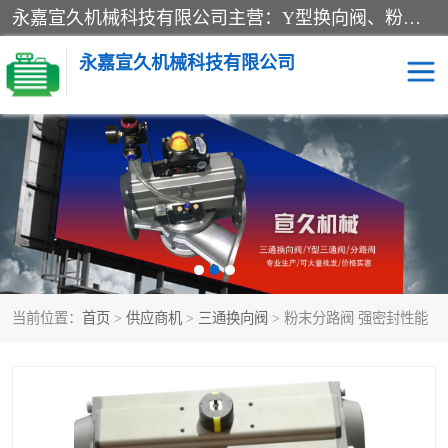
永嘉宣久机械科技有限公司主营：Y型换向阀、粉体换向阀、板式换向阀、三通换向阀、三通换向器、三通分路阀、管路换向阀等产品及服务。
永嘉宣久机械科技有限公司
换向阀
Y型换向阀
板式换向阀
粉料换向阀
粉体换向阀
管道换向阀
当前位置：
首页
>
供应商机
>
三通换向阀
> 粉末分路阀 强密封性能
管路换向阀
三通换向阀
三通换向器
三通阀
Y型三通阀
粉体三通阀