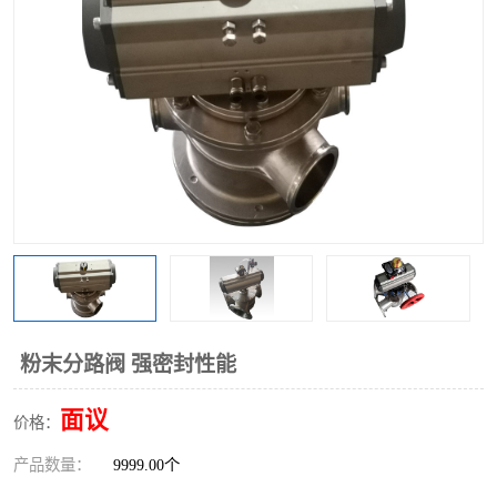
气动三通阀
不锈钢三通阀
Y型转向阀
翻板转向阀
粉体转向阀
Y型球阀
粉体球阀
气动球阀
三通球阀
Y型分路阀
粉体分路阀
三通分路阀
管道换向器
管路换向器
粉末分路阀 强密封性能
面议
价格：
产品数量：
9999.00个