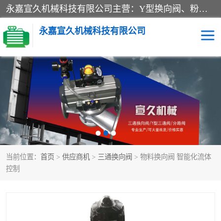
永嘉宣久机械科技有限公司主营：Y型换向阀、粉体换向阀、板式换向阀、三通换向阀、三通换向器、三通分路阀、管路换向阀等产品及服务。
永嘉宣久机械科技有限公司
换向阀
Y型换向阀
板式换向阀
粉料换向阀
粉体换向阀
管道换向阀
当前位置：
首页
>
供应商机
>
三通换向阀
> 物料换向阀 智能化流体
管路换向阀
三通换向阀
控制
三通换向器
三通阀
Y型三通阀
粉体三通阀