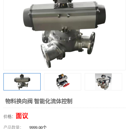
气动三通阀
不锈钢三通阀
Y型转向阀
翻板转向阀
粉体转向阀
Y型球阀
粉体球阀
气动球阀
三通球阀
Y型分路阀
粉体分路阀
三通分路阀
管道换向器
管路换向器
物料换向阀 智能化流体控制
面议
价格：
产品数量：
9999.00个