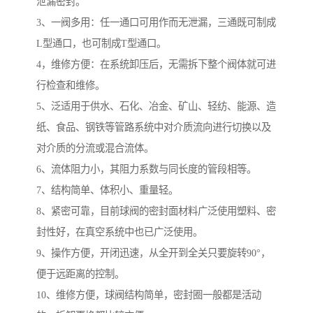
泄漏密封。
3、一阀多用：任一通口可用作而无泄漏，三通既可制成
L型通口，也可制成T型通口。
4，维修方便：在系统卸压后，无需拆下整个阀体就可进
行检查和维修。
5、泛适用于供水、石化、冶金、矿山、轻纺、能源、造
纸、食品、钢铁等管路系统中对介质流向进行切换以及
对介质的分流或混合流体。
6、流体阻力小，其阻力系数与同长度的管段相等。
7、结构简单、体积小、重量轻。
8、紧密可靠，目前球阀的密封面材料广泛使用塑料、密
封性好，在真空系统中也已广泛使用。
9、操作方便，开闭迅速，从全开到全关只要旋转90°，
便于远距离的控制。
10、维修方便，球阀结构简单，密封圈一般都是活动