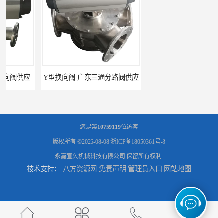
Y型换向阀 广东三通分路阀供应
河南换向阀供货商 气动球阀
您是第
10759119
位访客
版权所有 ©2026-08-08
浙ICP备18050361号-3
永嘉宣久机械科技有限公司
保留所有权利.
技术支持：
八方资源网
免责声明
管理员入口
网站地图
河北气动球阀厂家 Y型换向阀
广东管路换向器公司 粉体分路阀