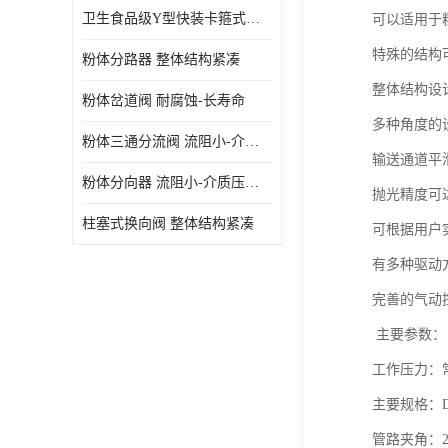
卫生食品级Y型快装卡箍式分路阀 结构坚固-不易变形
可以适用于
特殊的结构
粉体分路器 整体结构紧凑
整体结构设
粉体岔道阀 耐腐蚀-长寿命
多种角度的
粉体三通分流阀 流阻小-介质压力损失少
输送通道平
粉体分向器 流阻小-介质压力损失少
抛光精度可
柱塞式换向阀 整体结构紧凑
可根据用户实
有多种驱动
完善的气动
主要参数：
工作压力：
主要规格：DN
管路夹角：22.