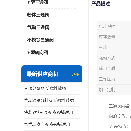
Y型三通阀
产品描述
粉体三通阀
包装说明
气动三通阀
库存数量
不锈钢三通阀
材质
Y型转向阀
驱动方式
适用介质
最新供应商机
更多
工作压力
三通分路器 防腐性能强
加工定制
手动涡轮分料阀 防腐性能强
三通换向器
快装Y型三通阀 多领域适用
向的设备，
气手动换向阀 多领域适用
产品特点：