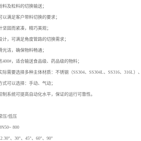
粉料及粒料的切换输送；
可以满足客户带料切换的要求；
计坚固而紧凑，精巧美观；
设计，可满足角度管路的切换需求；
滑光洁，确保物料畅通；
达400#，适合输送食品级、药品级的物料；
际需要选择多种主体材质：不锈钢（SS304、SS304L、SS316、316L
方式可以选择：手动、气动；
控制系统可提高自动化水平，保证的运行可靠性。
常压/低压
50~ 800
30°、30°、45°、60°、90°