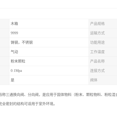
木箱
产品规格
9999
运输方式
铸钢，不锈钢
功能用途
气动
工作温度
粉末颗粒
产品名称
0.1Mpa
连接方式
是
阀体
俗称三通换向阀、分向阀，是应用于固体物料（粉末、颗粒物料、粉粒混
完全密封的结构可适用于室外环境。