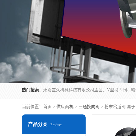
热门搜索：
当前位置：
首页
>
供应商机
>
三通换向阀
> 粉末岔道阀 易
产品分类
Product