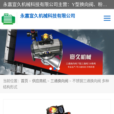
永嘉宣久机械科技有限公司主营：Y型换向阀、粉体换向阀、板式换向阀、三通换向阀、三通换向器、三通分路阀、管路换向阀等产品及服务。
永嘉宣久机械科技有限公司
换向阀
Y型换向阀
板式换向阀
粉料换向阀
粉体换向阀
管道换向阀
当前位置：
首页
>
供应商机
>
三通换向阀
> 不锈钢三通换向阀 多种
管路换向阀
三通换向阀
结构形式
三通换向器
三通阀
Y型三通阀
粉体三通阀