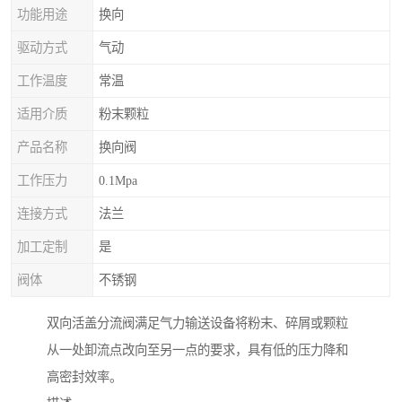
功能用途
换向
驱动方式
气动
工作温度
常温
适用介质
粉末颗粒
产品名称
换向阀
工作压力
0.1Mpa
连接方式
法兰
加工定制
是
阀体
不锈钢
双向活盖分流阀满足气力输送设备将粉末、碎屑或颗粒
从一处卸流点改向至另一点的要求，具有低的压力降和
高密封效率。