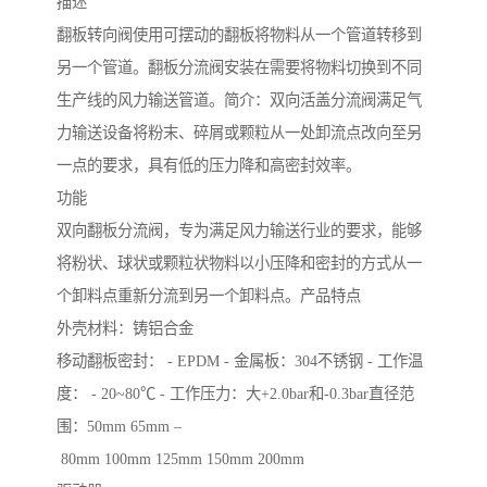
描述
翻板转向阀使用可摆动的翻板将物料从一个管道转移到
另一个管道。翻板分流阀安装在需要将物料切换到不同
生产线的风力输送管道。简介：双向活盖分流阀满足气
力输送设备将粉末、碎屑或颗粒从一处卸流点改向至另
一点的要求，具有低的压力降和高密封效率。
功能
双向翻板分流阀，专为满足风力输送行业的要求，能够
将粉状、球状或颗粒状物料以小压降和密封的方式从一
个卸料点重新分流到另一个卸料点。产品特点
外壳材料：铸铝合金
移动翻板密封： - EPDM - 金属板：304不锈钢 - 工作温
度： - 20~80℃ - 工作压力：大+2.0bar和-0.3bar直径范
围：50mm 65mm –
80mm 100mm 125mm 150mm 200mm