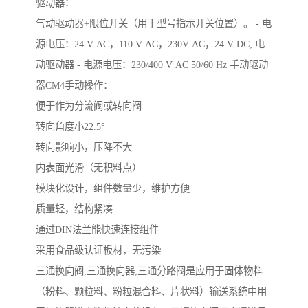
驱动器：
气动驱动器+限位开关（用于型号指示开关位置）。 - 电
源电压：24 V AC，110 V AC，230V AC，24 V DC; 电
动驱动器 - 电源电压：230/400 V AC 50/60 Hz 手动驱动
器CM4手动操作：
便于作为分流阀或转向阀
转向角度小22.5°
转向影响小，压降不大
内表面光滑（无积料点）
模块化设计，组件数量少，维护方便
质量轻，结构紧凑
通过DIN法兰能快速连接组件
采用食品级认证板材，无污染
三通换向阀,三通换向器,三通分路阀是应用于固体物料
（粉料、颗粒料、粉粒混合料、片状料）输送系统中用