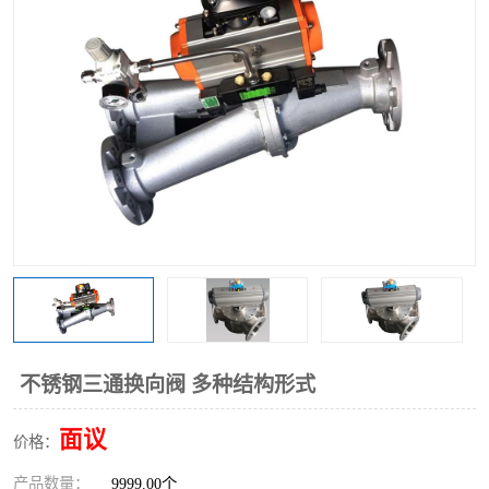
气动三通阀
不锈钢三通阀
Y型转向阀
翻板转向阀
粉体转向阀
Y型球阀
粉体球阀
气动球阀
三通球阀
Y型分路阀
粉体分路阀
三通分路阀
管道换向器
管路换向器
不锈钢三通换向阀 多种结构形式
面议
价格：
产品数量：
9999.00个