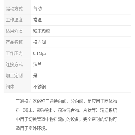
驱动方式
气动
工作温度
常温
适用介质
粉末颗粒
产品名称
换向阀
工作压力
0.1Mpa
连接方式
法兰
加工定制
是
阀体
不锈钢
三通换向器俗称三通换向阀、分向阀，是应用于固体物
料（粉末、颗粒物料、粉粒混合物、片状等）输送系统
中用于切换管道中物料流向的设备，完全密封的结构可
适用于室外环境。