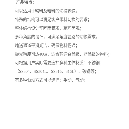
产品特点：
可以适用于粉料及粒料的切换输送；
特殊的结构可以满足客户带料切换的要求；
整体结构设计坚固而紧凑，精巧美观；
多种角度的设计，可满足角度管路的切换需求；
输送通道平滑光洁，确保物料畅通；
抛光精度可达400#，适合输送食品级、药品级的物料；
可根据用户实际需要选择多种主体材质：不锈钢
（SS304、SS304L、SS316、316L）、碳钢等；
有多种驱动方式可以选择：手动、气动；
完善的气动控制系统可提高自动化水平，保证的运行可
靠性。
主要参数：
工作压力：常压/低压
主要规格：DN50~ 800