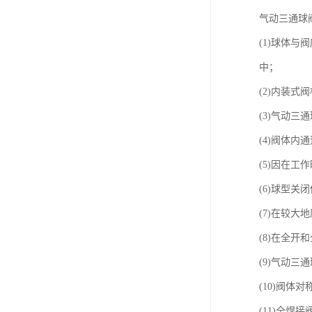
气动三通球
(1)球体
中；
(2)内装
(3)气动
(4)阀体
(5)因在
(6)球型
(7)在较
(8)在全
(9)气动三
(10)阀
(11)全