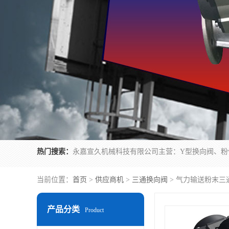
热门搜索：
当前位置：
首页
>
供应商机
>
三通换向阀
> 气力输送粉末三
产品分类
Product