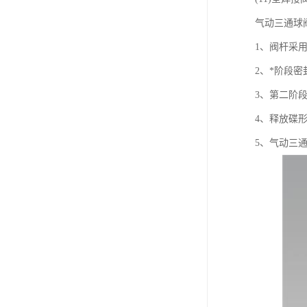
气动三通球
1、阀杆采
2、*阶段
3、第二阶
4、释放碟
5、气动三