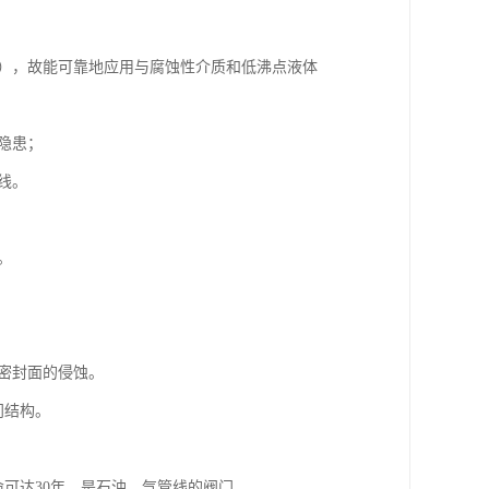
时），故能可靠地应用与腐蚀性介质和低沸点液体
隐患；
线。
。
起密封面的侵蚀。
门结构。
命可达30年，是石油、气管线的阀门。