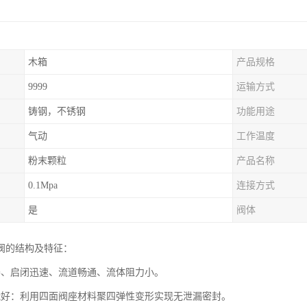
木箱
产品规格
9999
运输方式
铸钢，不锈钢
功能用途
气动
工作温度
粉末颗粒
产品名称
0.1Mpa
连接方式
是
阀体
阀的结构及特征：
凑、启闭迅速、流道畅通、流体阻力小。
能好：利用四面阀座材料聚四弹性变形实现无泄漏密封。