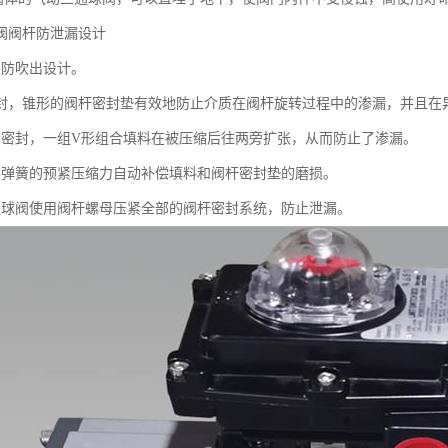
阀阀杆防泄漏设计
用防吹出设计。
密封，锥形的阀杆密封垫有效地防止介质在阀杆旋转过程中的渗漏，并且在
段密封，一组V形组合填料在被压缩后往两旁扩张，从而防止了渗漏。
形弹簧的预紧压缩力自动补偿填料和阀杆密封垫的磨损。
通球阀使用阀杆螺母压紧全部的阀杆密封系统，防止泄漏。