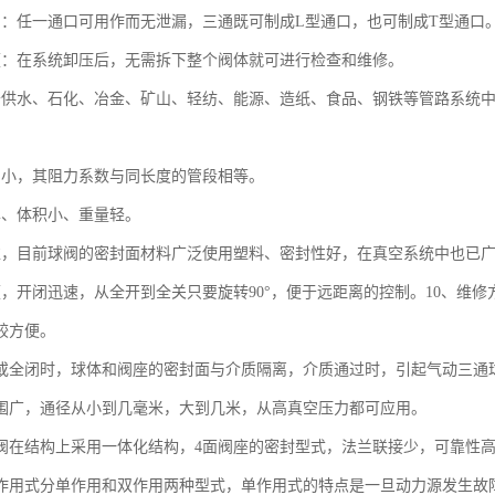
用：任一通口可用作而无泄漏，三通既可制成L型通口，也可制成T型通口
便：在系统卸压后，无需拆下整个阀体就可进行检查和维修。
于供水、石化、冶金、矿山、轻纺、能源、造纸、食品、钢铁等管路系统
力小，其阻力系数与同长度的管段相等。
单、体积小、重量轻。
靠，目前球阀的密封面材料广泛使用塑料、密封性好，在真空系统中也已
便，开闭迅速，从全开到全关只要旋转90°，便于远距离的控制。10、维
较方便。
开或全闭时，球体和阀座的密封面与介质隔离，介质通过时，引起气动三通
范围广，通径从小到几毫米，大到几米，从高真空压力都可应用。
球阀在结构上采用一体化结构，4面阀座的密封型式，法兰联接少，可靠性
按作用式分单作用和双作用两种型式，单作用式的特点是一旦动力源发生故