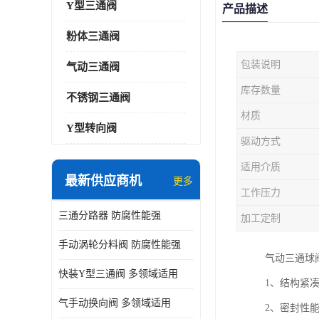
Y型三通阀
产品描述
粉体三通阀
包装说明
气动三通阀
库存数量
不锈钢三通阀
材质
Y型转向阀
驱动方式
适用介质
最新供应商机
更多
工作压力
三通分路器 防腐性能强
加工定制
手动涡轮分料阀 防腐性能强
气动三通球
快装Y型三通阀 多领域适用
1、结构紧
气手动换向阀 多领域适用
2、密封性