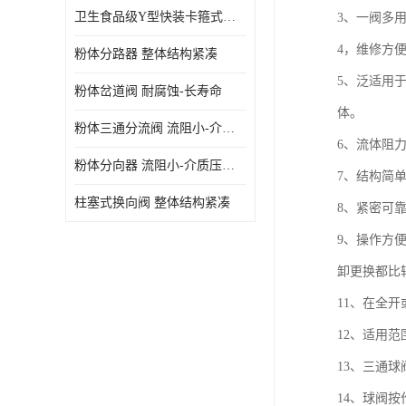
卫生食品级Y型快装卡箍式分路阀 结构坚固-不易变形
3、一阀多
4，维修方
粉体分路器 整体结构紧凑
5、泛适用
粉体岔道阀 耐腐蚀-长寿命
体。
粉体三通分流阀 流阻小-介质压力损失少
6、流体阻
粉体分向器 流阻小-介质压力损失少
7、结构简
柱塞式换向阀 整体结构紧凑
8、紧密可
9、操作方
卸更换都比
11、在全
12、适用
13、三通
14、球阀