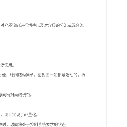
。
中对介质流向进行切换以及对介质的分流或混合流
广泛使用。
修方便，球阀结构简单，密封圈一般都是活动的，拆
球阀密封面的侵蚀。
高，设计实现了轻量化。
障时，球阀将处于控制系统要求的状态。