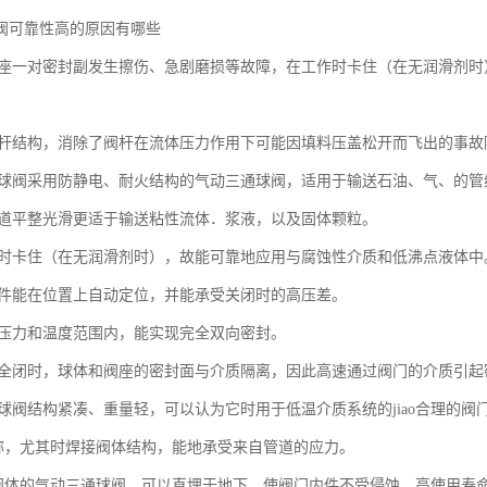
阀可靠性高的原因有哪些
与阀座一对密封副发生擦伤、急剧磨损等故障，在工作时卡住（在无润滑剂
式阀杆结构，消除了阀杆在流体压力作用下可能因填料压盖松开而飞出的事故
三通球阀采用防静电、耐火结构的气动三通球阀，适用于输送石油、气、的管
内通道平整光滑更适于输送粘性流体．浆液，以及固体颗粒。
工作时卡住（在无润滑剂时），故能可靠地应用与腐蚀性介质和低沸点液体中
关闭件能在位置上自动定位，并能承受关闭时的高压差。
大地压力和温度范围内，能实现完全双向密封。
开和全闭时，球体和阀座的密封面与介质隔离，因此高速通过阀门的介质引
通球阀结构紧凑、重量轻，可以认为它时用于低温介质系统的jiao合理的阀
体对称，尤其时焊接阀体结构，能地承受来自管道的应力。
焊接阀体的气动三通球阀，可以直埋于地下，使阀门内件不受侵蚀，高使用寿