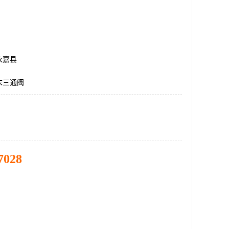
永嘉县
末三通阀
7028