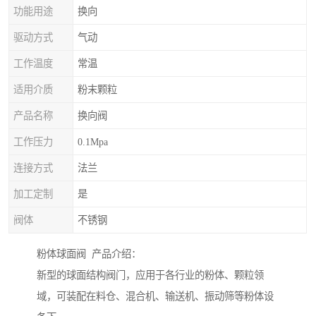
功能用途
换向
驱动方式
气动
工作温度
常温
适用介质
粉末颗粒
产品名称
换向阀
工作压力
0.1Mpa
连接方式
法兰
加工定制
是
阀体
不锈钢
粉体球面阀 产品介绍：
新型的球面结构阀门，应用于各行业的粉体、颗粒领
域，可装配在料仓、混合机、输送机、振动筛等粉体设