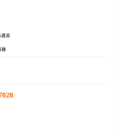
永嘉县
料器
7028