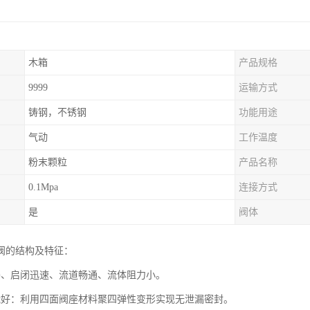
木箱
产品规格
9999
运输方式
铸钢，不锈钢
功能用途
气动
工作温度
粉末颗粒
产品名称
0.1Mpa
连接方式
是
阀体
阀的结构及特征：
凑、启闭迅速、流道畅通、流体阻力小。
能好：利用四面阀座材料聚四弹性变形实现无泄漏密封。