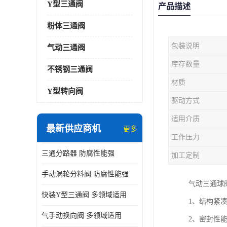
Y型三通阀
产品描述
粉体三通阀
包装说明
气动三通阀
库存数量
不锈钢三通阀
材质
Y型转向阀
驱动方式
适用介质
最新供应商机
更多
工作压力
三通分路器 防腐性能强
加工定制
手动涡轮分料阀 防腐性能强
气动三通球
快装Y型三通阀 多领域适用
1、结构紧
气手动换向阀 多领域适用
2、密封性