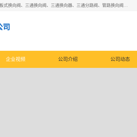
永嘉宣久机械科技有限公司主营：Y型换向阀、粉体换向阀、板式换向阀、三通换向阀、三通换向器、三通分路阀、管路换向阀等产品及服务。
公司
企业视频
公司介绍
公司动态