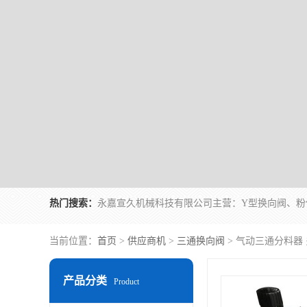
热门搜索：
当前位置：
首页
>
供应商机
>
三通换向阀
> 气动三通分料器
产品分类
Product