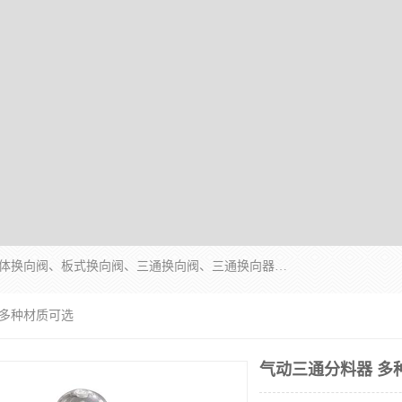
永嘉宣久机械科技有限公司主营：Y型换向阀、粉体换向阀、板式换向阀、三通换向阀、三通换向器、三通分路阀、管路换向阀等产品及服务。
 多种材质可选
气动三通分料器 多