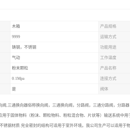
木箱
产品规格
9999
运输方式
铸钢，不锈钢
功能用途
气动
工作温度
粉末颗粒
产品名称
0.1Mpa
连接方式
是
阀体
向阀,三通换向器俗称换向阀，三通换向阀，分路阀，三通分路阀，分路
应用于固体物料（粉沫、颗粒物料、粉粒混合物、片状等）输送系统中用
,不锈钢材质.完全密封的结构可适用于室外环境。我公司生产可以适用于