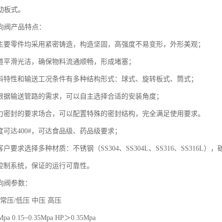
动板式。
向阀产品特点：
体和主要零件均采用紧密铸造，构造坚固，高强度不易变形，外形美观；
送通道平滑光洁，确保物料流通顺畅，形成堵塞；
据物料特性和输送工况条件有多种结构形式：球式、旋转板式、筒式；
户可根据输送管路的需求，可以自主选择合适的安装角度；
有压力密封的要求场合，可以配置特殊的密封结构，完全满足使用要求。
精度可达400#，可达食品级、药品级要求；
客户要求选择多种材质：不锈钢（SS304、SS304L、SS316、SS316L）
化控制系统，保证的运行可靠性。
向阀参数：
 常压/低压 中压 高压
pa 0.15~0.35Mpa HP＞0.35Mpa