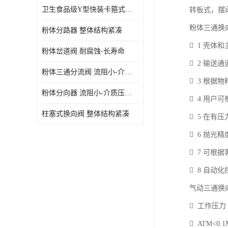
卫生食品级Y型快装卡箍式分路阀 结构坚固-不易变形
转板式，摆
粉体三通换
粉体分路器 整体结构紧凑
 1 壳
粉体岔道阀 耐腐蚀-长寿命
 2 输
粉体三通分流阀 流阻小-介质压力损失少
 3 根
粉体分向器 流阻小-介质压力损失少
 4 用
柱塞式换向阀 整体结构紧凑
 5 在
 6 抛光
 7 可根据
 8 自动
气动三通换
 工作压力
 ATM<0.1M