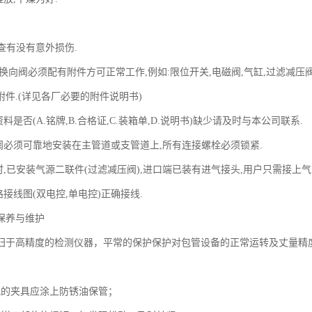
,检查有没有意外损伤.
向阀必须配有附件方可正常工作,例如:限位开关,电磁阀,气缸,过滤减压阀
附件.(详见各厂必要的附件说明书)
资料是否(A.铭牌,B.合格证,C.装箱单,D.说明书)缺少请及时与本公司联系
向阀必须可靠地安装在主管道或支管道上,所有连接螺栓必须锁紧.
厂时,已安装气源二联件(过滤减压阀),进口端已装有进气接头,用户只需接
路接线图(双电控,单电控)正确接线.
保养与维护
归于高精度的检测仪器，平常的保护保护对包管设备的正常运转及
护：
所配的夹具应涂上防锈油保管；