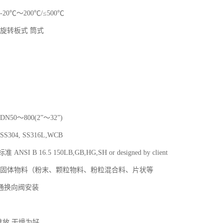
20℃～200℃/≤500℃
 旋转板式 筒式
N50～800(2”～32”)
304, SS316L,WCB
NSI B 16.5 150LB,GB,HG,SH or designed by client
质 固体物料（粉末、颗粒物料、粉粒混合料、片状等
通换向阀安装
放
天堆放,干燥为好.