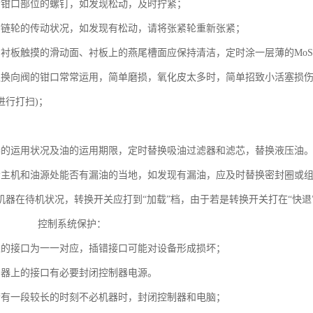
查看钳口部位的螺钉，如发现松动，及时拧紧；
看链轮的传动状况，如发现有松动，请将张紧轮重新张紧；
与衬板触摸的滑动面、衬板上的燕尾槽面应保持清洁，定时涂一层薄的M
通换向阀的钳口常常运用，简单磨损，氧化皮太多时，简单招致小活塞损伤
后进行打扫)；
保护：
器的运用状况及油的运用期限，定时替换吸油过滤器和滤芯，替换液
看主机和油源处能否有漏油的当地，如发现有漏油，应及时替换密封圈或
机器在待机状况，转换开关应打到“加载”档，由于若是转换开关打在“快
寿命。 控制系统保护：
器上的接口为一一对应，插错接口可能对设备形成损坏；
控制器上的接口有必要封闭控制器电源。
后若有一段较长的时刻不必机器时，封闭控制器和电脑；