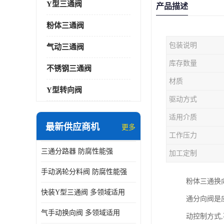
Y型三通阀
产品描述
粉体三通阀
包装说明
气动三通阀
库存数量
不锈钢三通阀
材质
Y型转向阀
驱动方式
适用介质
最新供应商机
更多
工作压力
三通分路器 防腐性能强
加工定制
手动涡轮分料阀 防腐性能强
粉体三通换
快装Y型三通阀 多领域适用
通分向阀是
气手动换向阀 多领域适用
动控制方式