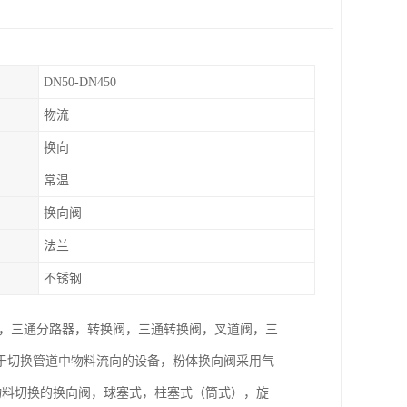
DN50-DN450
物流
换向
常温
换向阀
法兰
不锈钢
器，三通分路器，转换阀，三通转换阀，叉道阀，三
于切换管道中物料流向的设备，粉体换向阀采用气
物料切换的换向阀，球塞式，柱塞式（筒式），旋