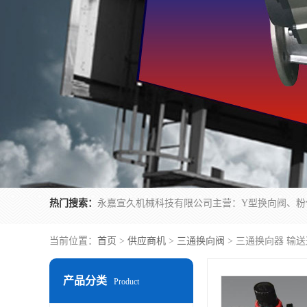
热门搜索：
当前位置：
首页
>
供应商机
>
三通换向阀
> 三通换向器 输
产品分类
Product