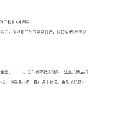
oS2(二化钼)润滑脂；
漏油，所以钳口处应常常打扫，保持清洁(棒每次
压油。
组合垫； 3、长时刻不做实验时，注重关断主机
退”档，电磁换向阀一直在通电状况，会影响该器材