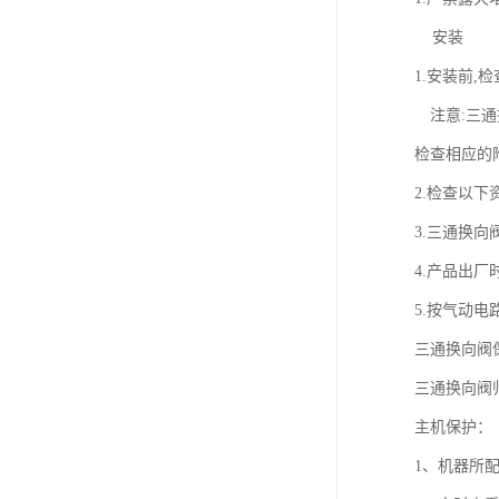
安装
1.安装前
注意:三通换
检查相应的
2.检查以下
3.三通换
4.产品出
5.按气动电
三通换向阀
三通换向阀
主机保
1、机器