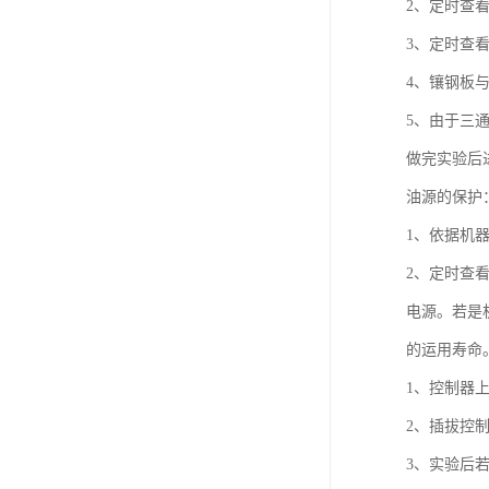
2、定时
3、定时查
4、镶钢板
5、由于三
做完实验
油源的
1、依据机
2、定时查
电源。若是
的运用
1、控制
2、插拔
3、实验