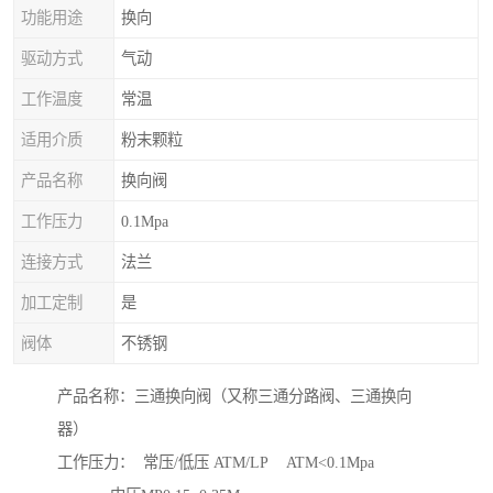
功能用途
换向
驱动方式
气动
工作温度
常温
适用介质
粉末颗粒
产品名称
换向阀
工作压力
0.1Mpa
连接方式
法兰
加工定制
是
阀体
不锈钢
产品名称：三通换向阀（又称三通分路阀、三通换向
器）
工作压力： 常压/低压 ATM/LP ATM<0.1Mpa