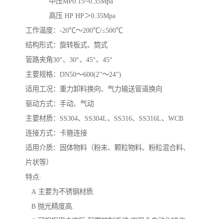
中压MP0.15~0.35Mpa
高压 HP HP＞0.35Mpa
工作温度：-20℃～200℃/≤500℃
结构形式：旋转板式、筒式
管路夹角30°、30°、45°、45°
主要规格：DN50～600(2”～24”)
适用工况：重力卸料换向、气力输送管道换向
驱动方式：手动、气动
主要材质：SS304、SS304L、SS316、SS316L、WCB
连接方式：卡箍连接
适用介质：固体物料（粉末、颗粒物料、粉粒混合料、
片状等）
特点:
A 主要为不锈钢材质.
B 抛光精度高.