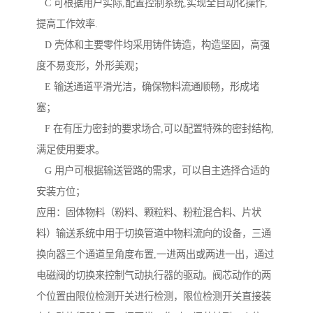
C 可根据用户实际,配置控制系统,实现全自动化操作,
提高工作效率.
D 壳体和主要零件均采用铸件铸造，构造坚固，高强
度不易变形，外形美观；
E 输送通道平滑光洁，确保物料流通顺畅，形成堵
塞；
F 在有压力密封的要求场合,可以配置特殊的密封结构,
满足使用要求。
G 用户可根据输送管路的需求，可以自主选择合适的
安装方位；
应用：固体物料（粉料、颗粒料、粉粒混合料、片状
料）输送系统中用于切换管道中物料流向的设备，三通
换向器三个通道呈角度布置,一进两出或两进一出，通过
电磁阀的切换来控制气动执行器的驱动。阀芯动作的两
个位置由限位检测开关进行检测，限位检测开关直接装