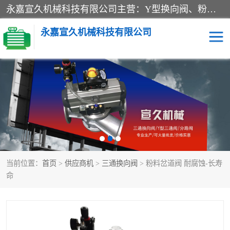
永嘉宣久机械科技有限公司主营：Y型换向阀、粉体换向阀、板式换向阀、三通换向阀、三通换向器、三通分路阀、管路换向阀等产品及服务。
永嘉宣久机械科技有限公司
换向阀
Y型换向阀
板式换向阀
粉料换向阀
粉体换向阀
管道换向阀
当前位置：
首页
>
供应商机
>
三通换向阀
> 粉料岔道阀 耐腐蚀-长寿
管路换向阀
三通换向阀
命
三通换向器
三通阀
Y型三通阀
粉体三通阀