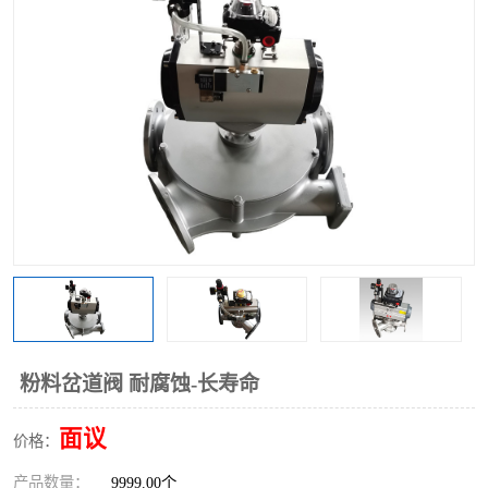
气动三通阀
不锈钢三通阀
Y型转向阀
翻板转向阀
粉体转向阀
Y型球阀
粉体球阀
气动球阀
三通球阀
Y型分路阀
粉体分路阀
三通分路阀
管道换向器
管路换向器
粉料岔道阀 耐腐蚀-长寿命
面议
价格：
产品数量：
9999.00个