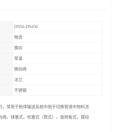
DN50-DN450
物流
换向
常温
换向阀
法兰
不锈钢
的，常用于粉体输送系统中用于切换管道中物料流
向阀，球塞式，柱塞式（筒式），旋转板式，摆动