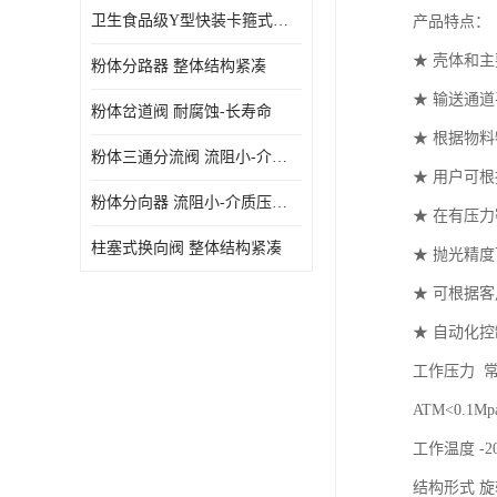
卫生食品级Y型快装卡箍式分路阀 结构坚固-不易变形
产品特点：
★ 壳体和
粉体分路器 整体结构紧凑
★ 输送通
粉体岔道阀 耐腐蚀-长寿命
★ 根据物
粉体三通分流阀 流阻小-介质压力损失少
★ 用户可
粉体分向器 流阻小-介质压力损失少
★ 在有压
柱塞式换向阀 整体结构紧凑
★ 抛光精度
★ 可根据客
★ 自动化
工作压力 常
ATM<0.1Mpa
工作温度 -20
结构形式 旋