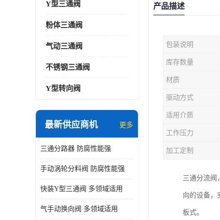
Y型三通阀
产品描述
粉体三通阀
包装说明
气动三通阀
库存数量
不锈钢三通阀
材质
Y型转向阀
驱动方式
适用介质
最新供应商机
更多
工作压力
三通分路器 防腐性能强
加工定制
手动涡轮分料阀 防腐性能强
三通分流阀
快装Y型三通阀 多领域适用
向的设备，
气手动换向阀 多领域适用
板式。