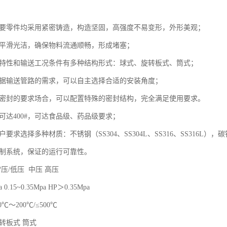
主要零件均采用紧密铸造，构造坚固，高强度不易变形，外形美观；
道平滑光洁，确保物料流通顺畅，形成堵塞；
料特性和输送工况条件有多种结构形式：球式、旋转板式、筒式；
根据输送管路的需求，可以自主选择合适的安装角度；
力密封的要求场合，可以配置特殊的密封结构，完全满足使用要求。
可达400#，可达食品级、药品级要求；
户要求选择多种材质：不锈钢（SS304、SS304L、SS316、SS316L），
控制系统，保证的运行可靠性。
压/低压 中压 高压
 0.15~0.35Mpa HP＞0.35Mpa
℃～200℃/≤500℃
转板式 筒式