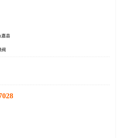
永嘉县
换阀
7028