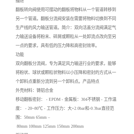
描述
翻板转向阀使用可摆动的翻板将物料从一个管道转移到
另一个管道。翻板分流阀安装在需要将物料切换到不同
生产线的风力输送管道。简介：双向活盖分流阀满足气
力输送设备将粉末、碎屑或颗粒从一处卸流点改向至另
一点的要求，具有低的压力降和高密封效率。
功能
双向翻板分流阀，专为满足风力输送行业的要求，能够
将粉状、球状或颗粒状物料以小压降和密封的方式从一
个卸料点重新分流到另一个卸料点。产品特点
外壳材料：铸铝合金
移动翻板密封： - EPDM - 金属板：304不锈钢 - 工作温
度： - 20~80℃ - 工作压力：大+2.0bar和-0.3bar直径范
围：50mm 65mm –
80mm 100mm 125mm 150mm 200mm