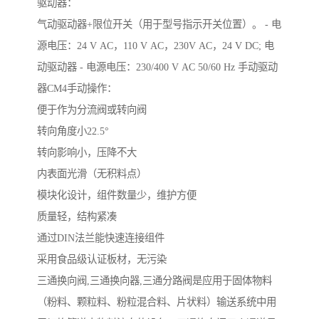
驱动器：
气动驱动器+限位开关（用于型号指示开关位置）。 - 电
源电压：24 V AC，110 V AC，230V AC，24 V DC; 电
动驱动器 - 电源电压：230/400 V AC 50/60 Hz 手动驱动
器CM4手动操作：
便于作为分流阀或转向阀
转向角度小22.5°
转向影响小，压降不大
内表面光滑（无积料点）
模块化设计，组件数量少，维护方便
质量轻，结构紧凑
通过DIN法兰能快速连接组件
采用食品级认证板材，无污染
三通换向阀,三通换向器,三通分路阀是应用于固体物料
（粉料、颗粒料、粉粒混合料、片状料）输送系统中用