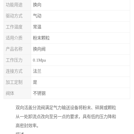
功能用途
换向
驱动方式
气动
工作温度
常温
适用介质
粉末颗粒
产品名称
换向阀
工作压力
0.1Mpa
连接方式
法兰
加工定制
是
阀体
不锈钢
双向活盖分流阀满足气力输送设备将粉末、碎屑或颗粒
从一处卸流点改向至另一点的要求，具有低的压力降和
高密封效率。