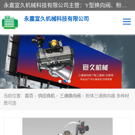
永嘉宣久机械科技有限公司主营：Y型换向阀、粉体换向阀、板式换向阀、三通换向阀、三通换向器、三通分路阀、管路换向阀等产品及服务。
永嘉宣久机械科技有限公司
换向阀
Y型换向阀
板式换向阀
粉料换向阀
粉体换向阀
管道换向阀
当前位置：
首页
>
供应商机
>
三通换向阀
> 粉体三通换向器 多种材
管路换向阀
三通换向阀
质可选
三通换向器
三通阀
Y型三通阀
粉体三通阀