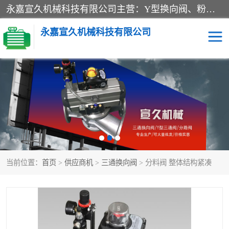
永嘉宣久机械科技有限公司主营：Y型换向阀、粉体换向阀、板式换向阀、三通换向阀、三通换向器、三通分路阀、管路换向阀等产品及服务。
永嘉宣久机械科技有限公司
换向阀
Y型换向阀
板式换向阀
粉料换向阀
粉体换向阀
管道换向阀
当前位置：
首页
>
供应商机
>
三通换向阀
> 分料阀 整体结构紧凑
管路换向阀
三通换向阀
三通换向器
三通阀
Y型三通阀
粉体三通阀