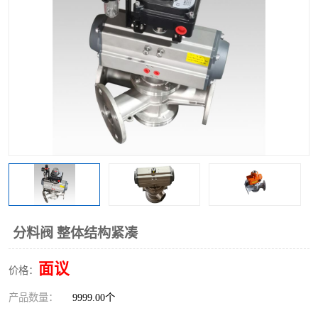
气动三通阀
不锈钢三通阀
Y型转向阀
翻板转向阀
粉体转向阀
Y型球阀
粉体球阀
气动球阀
三通球阀
Y型分路阀
粉体分路阀
三通分路阀
管道换向器
管路换向器
分料阀 整体结构紧凑
面议
价格：
产品数量：
9999.00个