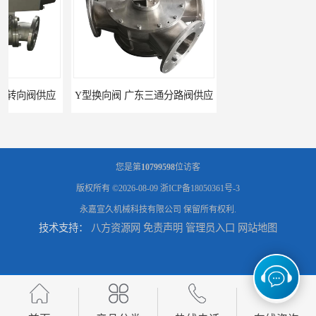
Y型换向阀 广东三通分路阀供应
河南换向阀供货商 气动球阀
您是第
10799598
位访客
版权所有 ©2026-08-09
浙ICP备18050361号-3
永嘉宣久机械科技有限公司
保留所有权利.
技术支持：
八方资源网
免责声明
管理员入口
网站地图
河北气动球阀厂家 Y型换向阀
广东管路换向器公司 粉体分路阀