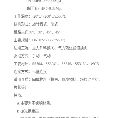
中压MP0.15~0.35Mpa
高压 HP HP＞0.35Mpa
工作温度：-20℃～200℃/≤500℃
结构形式：旋转板式、筒式
管路夹角30°、30°、45°、45°
主要规格：DN50～600(2”～24”)
适用工况：重力卸料换向、气力输送管道换向
驱动方式：手动、气动
主要材质：SS304、SS304L、SS316、SS316L、WCB
连接方式：卡箍连接
适用介质：固体物料（粉末、颗粒物料、粉粒混合料、
片状等）
特点:
A 主要为不锈钢材质.
B 抛光精度高.