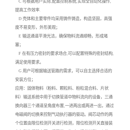
C 可根据用户实际,配置控制系统,实现全自动化操作,
提高工作效率.
D 壳体和主要零件均采用铸件铸造，构造坚固，高强
度不易变形，外形美观；
E 输送通道平滑光洁，确保物料流通顺畅，形成堵
塞；
F 在有压力密封的要求场合,可以配置特殊的密封结构,
满足使用要求。
G 用户可根据输送管路的需求，可以自主选择合适的
安装方位；
应用：固体物料（粉料、颗粒料、粉粒混合料、片状
料）输送系统中用于切换管道中物料流向的设备，三通
换向器三个通道呈角度布置,一进两出或两进一出，通过
电磁阀的切换来控制气动执行器的驱动。阀芯动作的两
个位置由限位检测开关进行检测，限位检测开关直接装