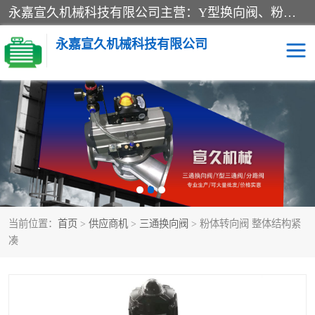
永嘉宣久机械科技有限公司主营：Y型换向阀、粉体换向阀、板式换向阀、三通换向阀、三通换向器、三通分路阀、管路换向阀等产品及服务。
永嘉宣久机械科技有限公司
换向阀
Y型换向阀
板式换向阀
粉料换向阀
粉体换向阀
管道换向阀
当前位置：
首页
>
供应商机
>
三通换向阀
> 粉体转向阀 整体结构紧
管路换向阀
三通换向阀
凑
三通换向器
三通阀
Y型三通阀
粉体三通阀