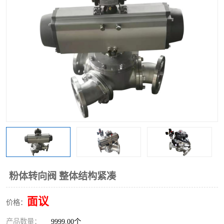
气动三通阀
不锈钢三通阀
Y型转向阀
翻板转向阀
粉体转向阀
Y型球阀
粉体球阀
气动球阀
三通球阀
Y型分路阀
粉体分路阀
三通分路阀
管道换向器
管路换向器
粉体转向阀 整体结构紧凑
面议
价格：
产品数量：
9999.00个