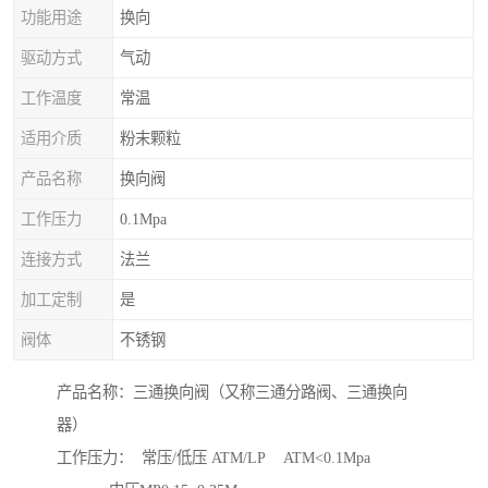
功能用途
换向
驱动方式
气动
工作温度
常温
适用介质
粉末颗粒
产品名称
换向阀
工作压力
0.1Mpa
连接方式
法兰
加工定制
是
阀体
不锈钢
产品名称：三通换向阀（又称三通分路阀、三通换向
器）
工作压力： 常压/低压 ATM/LP ATM<0.1Mpa