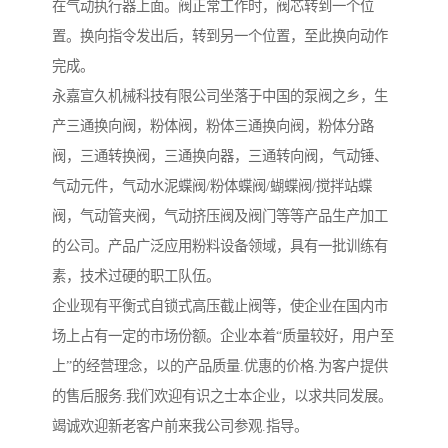
在气动执行器上面。阀正常工作时，阀芯转到一个位
置。换向指令发出后，转到另一个位置，至此换向动作
完成。
永嘉宣久机械科技有限公司坐落于中国的泵阀之乡，生
产三通换向阀，粉体阀，粉体三通换向阀，粉体分路
阀，三通转换阀，三通换向器，三通转向阀，气动锤、
气动元件，气动水泥蝶阀/粉体蝶阀/蝴蝶阀/搅拌站蝶
阀，气动管夹阀，气动挤压阀及阀门等等产品生产加工
的公司。产品广泛应用粉料设备领域，具有一批训练有
素，技术过硬的职工队伍。
企业现有平衡式自锁式高压截止阀等，使企业在国内市
场上占有一定的市场份额。企业本着“质量较好，用户至
上”的经营理念，以的产品质量.优惠的价格.为客户提供
的售后服务.我们欢迎有识之士本企业，以求共同发展。
竭诚欢迎新老客户前来我公司参观.指导。