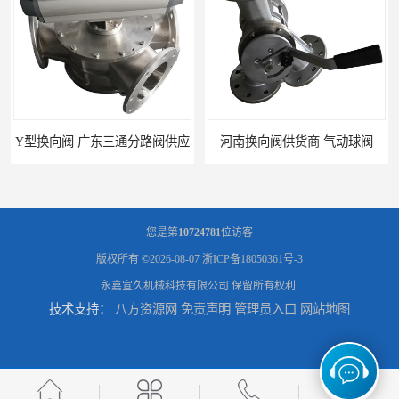
Y型换向阀 广东三通分路阀供应
河南换向阀供货商 气动球阀
您是第
10724781
位访客
版权所有 ©2026-08-07
浙ICP备18050361号-3
永嘉宣久机械科技有限公司
保留所有权利.
技术支持：
八方资源网
免责声明
管理员入口
网站地图
河北气动球阀厂家 Y型换向阀
广东管路换向器公司 粉体分路阀