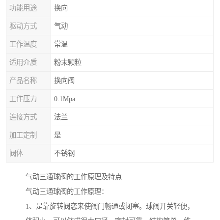
功能用途
换向
驱动方式
气动
工作温度
常温
适用介质
粉末颗粒
产品名称
换向阀
工作压力
0.1Mpa
连接方式
法兰
加工定制
是
阀体
不锈钢
气动三通球阀的工作原理及特点
气动三通球阀的工作原理：
1、是靠旋转阀恋来使阀门畅通或闭塞。球阀开关轻便，