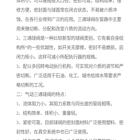
体积小，可以做成很大口径，密封可靠，结构简单，维
修方便，密封面与球面常在闭合状态，不易被介质冲
蚀，在各行业得到广泛的应用。三通球阀在管路中主要
用来做切断、分配和改变介质的流动方向。
2、三通球阀是一种比较新型的球阀类别，它有着自身结
构所*的一些优越性，如开关无摩擦，密封不易磨损，启
闭力矩小。这样可减小所配执行器的规格。
3、配以多回转电动执行机构，可实现对介质的调节和严
密切断。广泛适用于石油、化工、城市给排水等要求严
格切断的工况。
二：气动三通球阀的特点：
1、流体阻力小，其阻力系数与同长度的管段相等。
2、结构简单、体积小、重量轻。
3、紧密可靠，目前球阀的密封面材料广泛使用塑料、密
封性好，在真空系统中也已广泛使用。