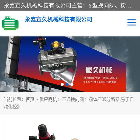
永嘉宣久机械科技有限公司主营：Y型换向阀、粉体换向阀、板式换向阀、三通换向阀、三通换向器、三通分路阀、管路换向阀等产品及服务。
永嘉宣久机械科技有限公司
换向阀
Y型换向阀
板式换向阀
粉料换向阀
粉体换向阀
管道换向阀
当前位置：
首页
>
供应商机
>
三通换向阀
> 粉体三通分路器 易于自
管路换向阀
三通换向阀
动化控制
三通换向器
三通阀
Y型三通阀
粉体三通阀