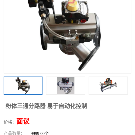
气动三通阀
不锈钢三通阀
Y型转向阀
翻板转向阀
粉体转向阀
Y型球阀
粉体球阀
气动球阀
三通球阀
Y型分路阀
粉体分路阀
三通分路阀
管道换向器
管路换向器
粉体三通分路器 易于自动化控制
面议
价格：
产品数量：
9999.00个