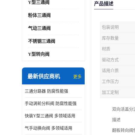
Y型三通阀
产品描述
粉体三通阀
包装说明
气动三通阀
库存数量
不锈钢三通阀
材质
Y型转向阀
驱动方式
适用介质
最新供应商机
更多
工作压力
三通分路器 防腐性能强
加工定制
手动涡轮分料阀 防腐性能强
双向活盖分
快装Y型三通阀 多领域适用
描述
气手动换向阀 多领域适用
翻板转向阀