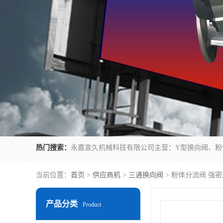
热门搜索：
当前位置：
首页
>
供应商机
>
三通换向阀
> 粉体分流阀 强
产品分类
Product