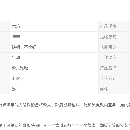
木箱
产品规格
9999
运输方式
铸钢，不锈钢
功能用途
气动
工作温度
粉末颗粒
产品名称
0.1Mpa
连接方式
是
阀体
流阀满足气力输送设备将粉末、碎屑或颗粒从一处卸流点改向至另一点的
使用可摆动的翻板将物料从一个管道转移到另一个管道。翻板分流阀安装