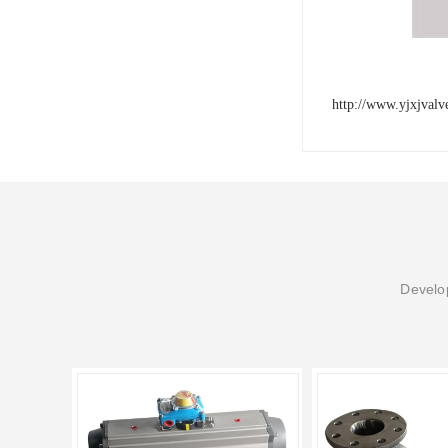
http://www.yjxjval
Develop