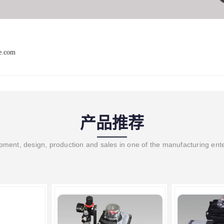
ve.com
产品推荐
ment, design, production and sales in one of the manufacturing ent