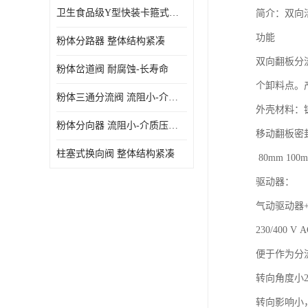
卫生食品级Y型快装卡箍式分路阀 结构坚固-不易变形
简介：双向
功能
粉体分路器 整体结构紧凑
双向翻板分
粉体岔道阀 耐腐蚀-长寿命
个卸料点。
粉体三通分流阀 流阻小-介质压力损失少
外壳材料：
粉体分向器 流阻小-介质压力损失少
移动翻板密封： 
柱塞式换向阀 整体结构紧凑
80mm 100m
驱动器：
气动驱动器+限
230/400 
便于作为分
转向角度小22
转向影响小