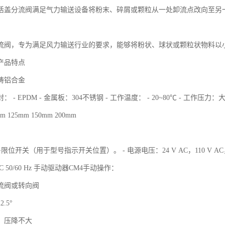
活盖分流阀满足气力输送设备将粉末、碎屑或颗粒从一处卸流点改向至另
流阀，专为满足风力输送行业的要求，能够将粉状、球状或颗粒状物料以
产品特点
铸铝合金
- EPDM - 金属板：304不锈钢 - 工作温度： - 20~80℃ - 工作压力：大+2.
m 125mm 150mm 200mm
位开关（用于型号指示开关位置）。 - 电源电压：24 V AC，110 V AC，23
V AC 50/60 Hz 手动驱动器CM4手动操作：
流阀或转向阀
.5°
，压降不大