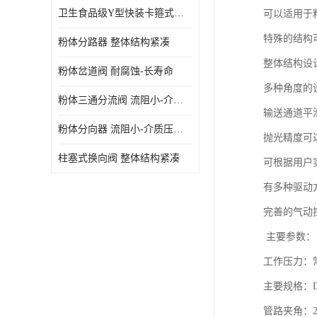
卫生食品级Y型快装卡箍式分路阀 结构坚固-不易变形
可以适用于
特殊的结构
粉体分路器 整体结构紧凑
整体结构设
粉体岔道阀 耐腐蚀-长寿命
多种角度的
粉体三通分流阀 流阻小-介质压力损失少
输送通道平
粉体分向器 流阻小-介质压力损失少
抛光精度可
柱塞式换向阀 整体结构紧凑
可根据用户实
有多种驱动
完善的气动
主要参数：
工作压力：
主要规格：DN
管路夹角：22.