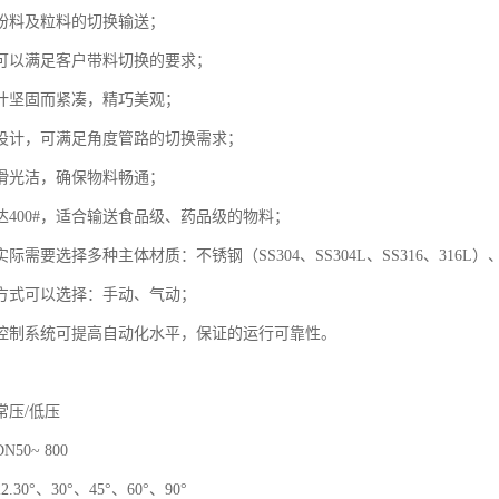
粉料及粒料的切换输送；
可以满足客户带料切换的要求；
计坚固而紧凑，精巧美观；
设计，可满足角度管路的切换需求；
滑光洁，确保物料畅通；
达400#，适合输送食品级、药品级的物料；
际需要选择多种主体材质：不锈钢（SS304、SS304L、SS316、316L
方式可以选择：手动、气动；
控制系统可提高自动化水平，保证的运行可靠性。
常压/低压
50~ 800
30°、30°、45°、60°、90°