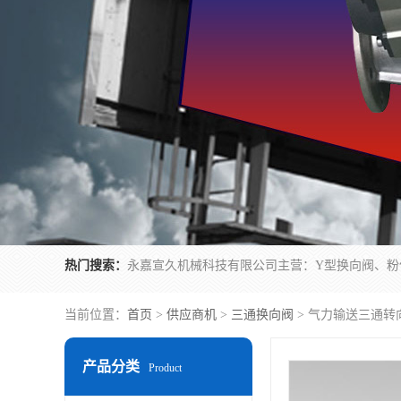
热门搜索：
当前位置：
首页
>
供应商机
>
三通换向阀
> 气力输送三通转
产品分类
Product