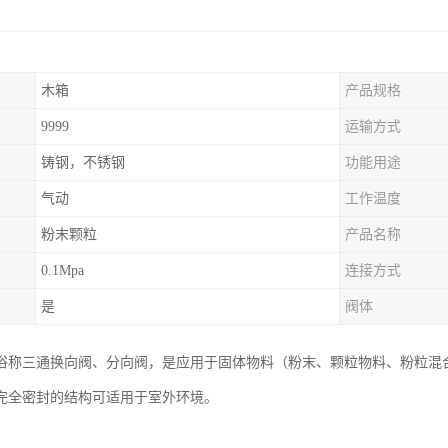
木箱
产品规格
9999
运输方式
铸钢，不锈钢
功能用途
气动
工作温度
粉末颗粒
产品名称
0.1Mpa
连接方式
是
阀体
俗称三通换向阀、分向阀，是应用于固体物料（粉末、颗粒物料、粉粒混
完全密封的结构可适用于室外环境。