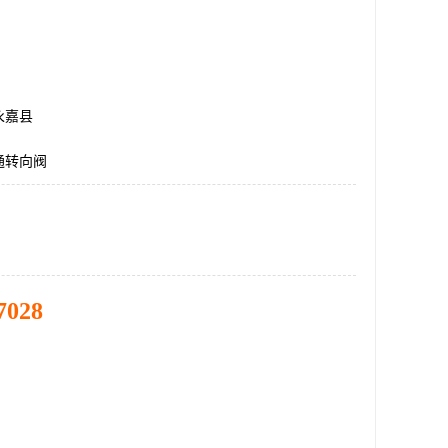
永嘉县
通转向阀
7028