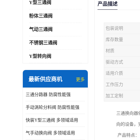
Y型三通阀
产品描述
粉体三通阀
包装说明
气动三通阀
库存数量
不锈钢三通阀
材质
Y型转向阀
驱动方式
适用介质
最新供应商机
更多
工作压力
三通分路器 防腐性能强
加工定制
手动涡轮分料阀 防腐性能强
三通换向器
快装Y型三通阀 多领域适用
向的设备，
气手动换向阀 多领域适用
产品特点：