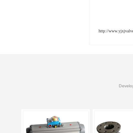
http://www.yjxjval
Develop