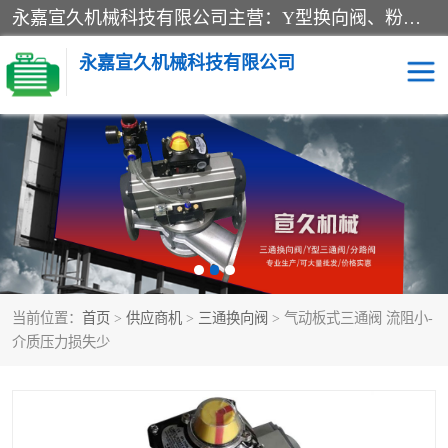
永嘉宣久机械科技有限公司主营：Y型换向阀、粉体换向阀、板式换向阀、三通换向阀、三通换向器、三通分路阀、管路换向阀等产品及服务。
永嘉宣久机械科技有限公司
换向阀
Y型换向阀
板式换向阀
粉料换向阀
粉体换向阀
管道换向阀
当前位置：
首页
>
供应商机
>
三通换向阀
> 气动板式三通阀 流阻小-
管路换向阀
三通换向阀
介质压力损失少
三通换向器
三通阀
Y型三通阀
粉体三通阀