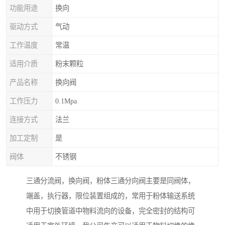
功能用途
换向
驱动方式
气动
工作温度
常温
适用介质
粉末颗粒
产品名称
换向阀
工作压力
0.1Mpa
连接方式
法兰
加工定制
是
阀体
不锈钢
三通分流阀，换向阀，粉体三通分向阀主要是同阀体，
端盖，执行器，限位装置组成的，常用于粉体输送系统
中用于切换管道中物料流向的设备，完全密封的结构可