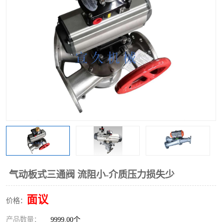
气动三通阀
不锈钢三通阀
Y型转向阀
翻板转向阀
粉体转向阀
Y型球阀
粉体球阀
气动球阀
三通球阀
Y型分路阀
粉体分路阀
三通分路阀
管道换向器
管路换向器
气动板式三通阀 流阻小-介质压力损失少
面议
价格：
产品数量：
9999.00个