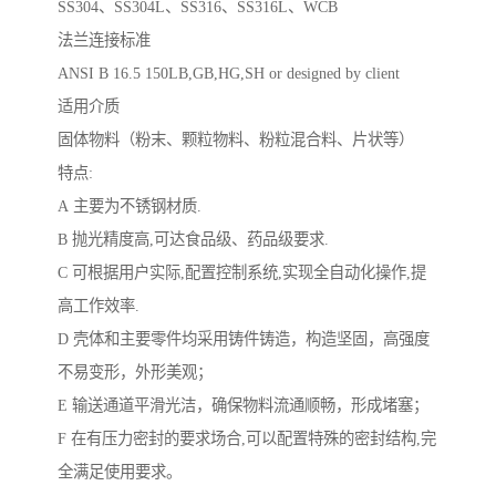
SS304、SS304L、SS316、SS316L、WCB
法兰连接标准
ANSI B 16.5 150LB,GB,HG,SH or designed by client
适用介质
固体物料（粉末、颗粒物料、粉粒混合料、片状等）
特点:
A 主要为不锈钢材质.
B 抛光精度高,可达食品级、药品级要求.
C 可根据用户实际,配置控制系统,实现全自动化操作,提
高工作效率.
D 壳体和主要零件均采用铸件铸造，构造坚固，高强度
不易变形，外形美观；
E 输送通道平滑光洁，确保物料流通顺畅，形成堵塞；
F 在有压力密封的要求场合,可以配置特殊的密封结构,完
全满足使用要求。