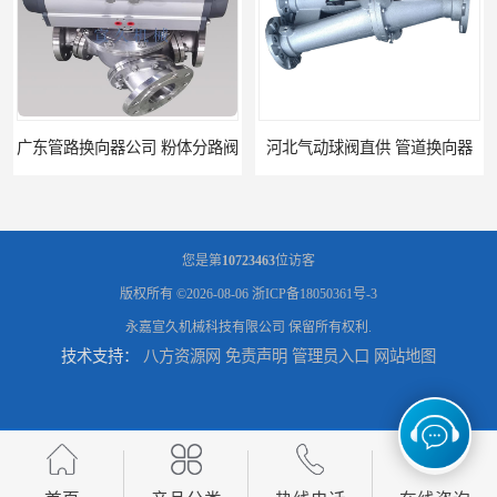
广东管路换向器公司 粉体分路阀
河北气动球阀直供 管道换向器
您是第
10723463
位访客
版权所有 ©2026-08-06
浙ICP备18050361号-3
永嘉宣久机械科技有限公司
保留所有权利.
技术支持：
八方资源网
免责声明
管理员入口
网站地图
粉体三通阀 北京Y型三通阀
C12-26不锈钢三通阀 浙江不锈钢球阀直销