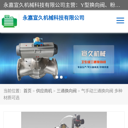
永嘉宣久机械科技有限公司主营：Y型换向阀、粉体换向阀、板式换向阀、三通换向阀、三通换向器、三通分路阀、管路换向阀等产品及服务。
永嘉宣久机械科技有限公司
换向阀
Y型换向阀
板式换向阀
粉料换向阀
粉体换向阀
管道换向阀
当前位置：
首页
>
供应商机
>
三通换向阀
> 气手动三通换向阀 多种
管路换向阀
三通换向阀
材质可选
三通换向器
三通阀
Y型三通阀
粉体三通阀