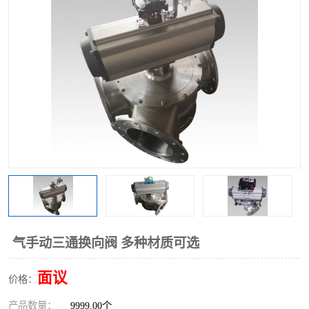
气动三通阀
不锈钢三通阀
Y型转向阀
翻板转向阀
粉体转向阀
Y型球阀
粉体球阀
气动球阀
三通球阀
Y型分路阀
粉体分路阀
三通分路阀
管道换向器
管路换向器
气手动三通换向阀 多种材质可选
面议
价格：
产品数量：
9999.00个