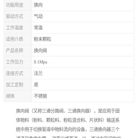
功能用途
换向
驱动方式
气动
工作温度
常温
适用介质
粉末颗粒
产品名称
换向阀
工作压力
0.1Mpa
连接方式
法兰
加工定制
是
阀体
不锈钢
换向阀（又称三通分路阀、三通换向器），是应用于固
体物料（粉料、颗粒料、粉粒混合料、片状料）输送系
统中用于切换管道中物料流向的设备，三通换向器三个