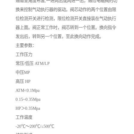
通道呈角度布置,一进两出或两进一出，通过电磁阀的切
换来控制气动执行器的驱动。阀芯动作的两个位置由限
位检测开关进行检测，限位检测开关直接装在气动执行
器上面。阀正常工作时，阀芯转到一个位置。换向指令
发出后，转到另一个位置，至此换向动作完成。
主要参数：
工作压力
常压/低压 ATM/LP
中压MP
高压 HP
ATM<0.1Mpa
0.15~0.35Mpa
HP＞0.35Mpa
工作温度
-20℃～200℃/≤500℃