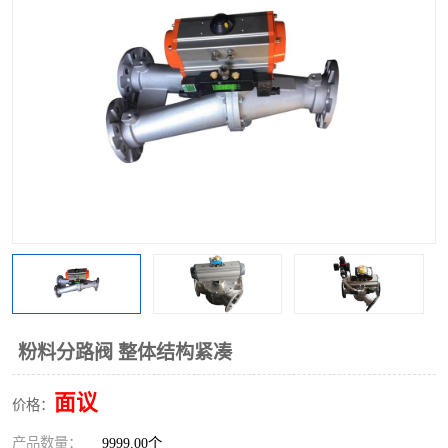
气动三通阀
不锈钢三通阀
Y型转向阀
翻板转向阀
粉体转向阀
Y型球阀
粉体球阀
气动球阀
三通球阀
Y型分路阀
粉体分路阀
三通分路阀
管道换向器
管路换向器
粉料分路阀 整体结构紧凑
面议
价格：
产品数量：
9999.00个