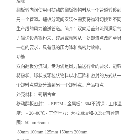
描述
翻板转向阀使用可摆动的翻板将物料从一个管道转移到
另一个管道。翻板分流阀安装在需要将物料切换到不同
生产线的风力输送管道。简介：双向活盖分流阀满足气
力输送设备将粉末、碎屑或颗粒从一处卸流点改向至另
一点的要求，具有低的压力降和高密封效率。
功能
双向翻板分流阀，专为满足风力输送行业的要求，能够
将粉状、球状或颗粒状物料以小压降和密封的方式从一
个卸料点重新分流到另一个卸料点。产品特点
外壳材料：铸铝合金
移动翻板密封： - EPDM - 金属板：304不锈钢 - 工作温
度： - 20~80℃ - 工作压力：大+2.0bar和-0.3bar直径范
围：50mm 65mm –
80mm 100mm 125mm 150mm 200mm