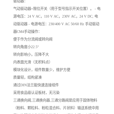
驱动器：
气动驱动器+限位开关（用于型号指示开关位置）。 - 电
源电压：24 V AC，110 V AC，230V AC，24 V DC; 电
动驱动器 - 电源电压：230/400 V AC 50/60 Hz 手动驱动
器CM4手动操作：
便于作为分流阀或转向阀
转向角度小22.5°
转向影响小，压降不大
内表面光滑（无积料点）
模块化设计，组件数量少，维护方便
质量轻，结构紧凑
通过DIN法兰能快速连接组件
采用食品级认证板材，无污染
三通换向阀,三通换向器,三通分路阀是应用于固体物料
（粉料、颗粒料、粉粒混合料、片状料）输送系统中用