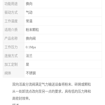
功能用途
换向
驱动方式
气动
工作温度
常温
适用介质
粉末颗粒
产品名称
换向阀
工作压力
0.1Mpa
连接方式
法兰
加工定制
是
阀体
不锈钢
双向活盖分流阀满足气力输送设备将粉末、碎屑或颗粒
从一处卸流点改向至另一点的要求，具有低的压力降和
高密封效率。