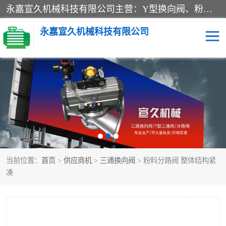
永嘉宣久机械科技有限公司主营：Y型换向阀、粉体换向阀、板式换向阀、三通换向阀、三通换向器、三通分路阀、管路换向阀等产品及服务。
永嘉宣久机械科技有限公司
换向阀
Y型换向阀
板式换向阀
粉料换向阀
粉体换向阀
管道换向阀
当前位置：
首页
>
供应商机
>
三通换向阀
> 粉料分路阀 整体结构紧
管路换向阀
三通换向阀
凑
三通换向器
三通阀
Y型三通阀
粉体三通阀