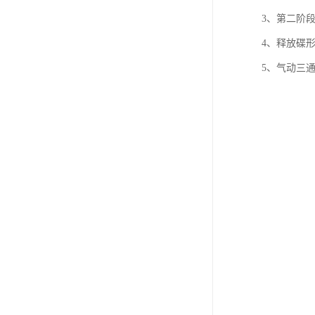
3、第二阶
4、释放碟
5、气动三