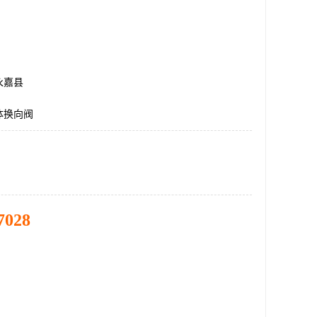
永嘉县
体换向阀
7028