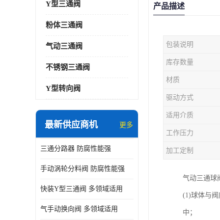
Y型三通阀
产品描述
粉体三通阀
包装说明
气动三通阀
库存数量
不锈钢三通阀
材质
Y型转向阀
驱动方式
适用介质
最新供应商机
更多
工作压力
三通分路器 防腐性能强
加工定制
手动涡轮分料阀 防腐性能强
气动三通球
快装Y型三通阀 多领域适用
(1)球体
气手动换向阀 多领域适用
中；