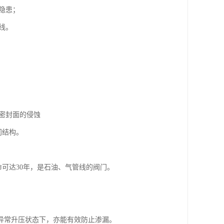
隐患；
线。
。
起密封面的侵蚀
门结构。
命可达30年，是石油、气管线的阀门。
在异常升压状态下，亦能有效防止渗漏。