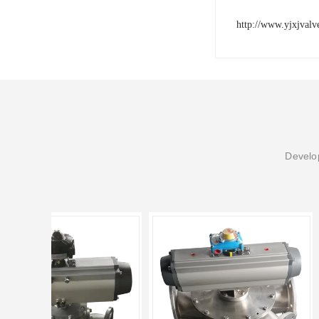
http://www.yjxjval
Develop