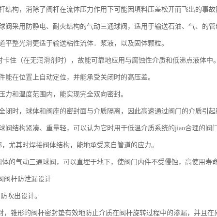
式阀杆结构，消除了阀杆在流体压力作用下可能因填料压盖松开而飞出的事故
三通球阀采用防静电、耐火结构的气动三通球阀，适用于输送石油、气、的管
内通道平整光滑更适于输送粘性流体．浆液，以及固体颗粒。
作时卡住（在无润滑剂时），故能可靠地应用与腐蚀性介质和低沸点液体中
关闭件能在位置上自动定位，并能承受关闭时的高压差。
大地压力和温度范围内，能实现完全双向密封。
开和全闭时，球体和阀座的密封面与介质隔离，因此高速通过阀门的介质引
通球阀结构紧凑、重量轻，可以认为它时用于低温介质系统的jiao合理的阀
体对称，尤其时焊接阀体结构，能地承受来自管道的应力。
焊接阀体的气动三通球阀，可以直埋于地下，使阀门内件不受侵蚀，高使用寿
阀阀杆防泄漏设计
用防吹出设计。
密封，锥形的阀杆密封垫有效地防止介质在阀杆旋转过程中的渗漏，并且