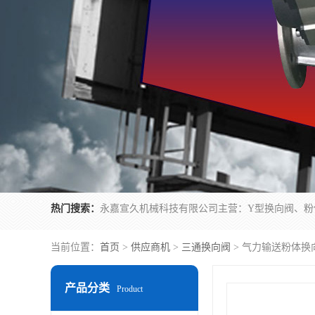
热门搜索：
当前位置：
首页
>
供应商机
>
三通换向阀
> 气力输送粉体换
产品分类
Product