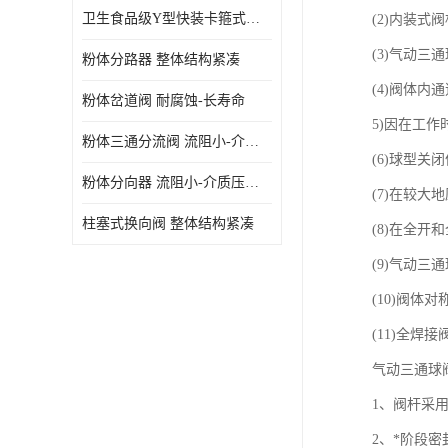
卫生食品级Y型快装卡箍式分路阀 结构坚固-不易变形
(2)内装
(3)气动
粉体分路器 整体结构紧凑
(4)阀体
粉体岔道阀 耐腐蚀-长寿命
5)因在工
粉体三通分流阀 流阻小-介质压力损失少
(6)球型
粉体分向器 流阻小-介质压力损失少
(7)在较
柱塞式换向阀 整体结构紧凑
(8)在全
(9)气动三
(10)阀
(11)全
气动三通球
1、阀杆采
2、*阶段