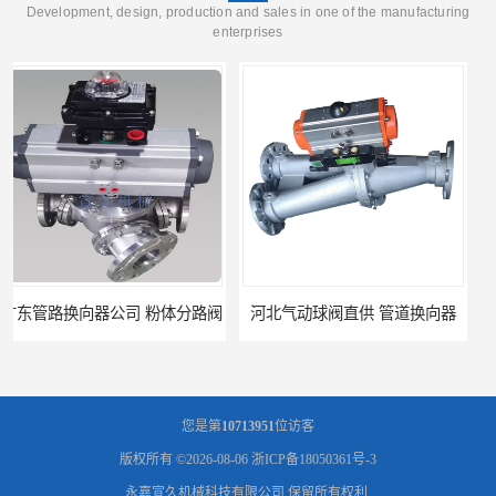
Development, design, production and sales in one of the manufacturing
enterprises
河北气动球阀直供 管道换向器
粉体三通阀 北京Y型三通阀
您是第
10713951
位访客
版权所有 ©2026-08-06
浙ICP备18050361号-3
永嘉宣久机械科技有限公司
保留所有权利.