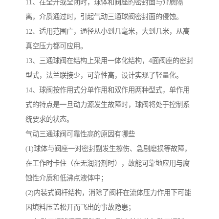
11、在全开或全闭时，球体和阀座的密封面与介质隔
离，介质通过时，引起气动三通球阀密封面的侵蚀。
12、适用范围广，通径从小到几毫米，大到几米，从高
真空压力都可应用。
13、三通球阀在结构上采用一体化结构，4面阀座的密封
型式，法兰联接少，可靠性高，设计实现了轻量化。
14、球阀按作用式分单作用和双作用两种型式，单作用
式的特点是一旦动力源发生故障时，球阀将处于控制系
统要求的状态。
气动三通球阀可靠性高的原因有哪些
(1)球体与阀座一对密封副发生擦伤、急剧磨损等故障，
在工作时卡住（在无润滑剂时），故能可靠地应用与腐
蚀性介质和低沸点液体中；
(2)内装式阀杆结构，消除了阀杆在流体压力作用下可能
因填料压盖松开而飞出的事故隐患；