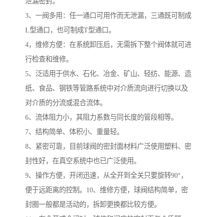
泄漏密封。
3、一阀多用：任一通口可用作而无泄漏，三通既可制成
L型通口，也可制成T型通口。
4，维修方便：在系统卸压后，无需拆下整个阀体就可进
行检查和维修。
5、泛适用于供水、石化、冶金、矿山、轻纺、能源、造
纸、食品、钢铁等管路系统中对介质流向进行切换以及
对介质的分流或混合流体。
6、流体阻力小，其阻力系数与同长度的管段相等。
7、结构简单、体积小、重量轻。
8、紧密可靠，目前球阀的密封面材料广泛使用塑料、密
封性好，在真空系统中也已广泛使用。
9、操作方便，开闭迅速，从全开到全关只要旋转90°，
便于远距离的控制。10、维修方便，球阀结构简单，密
封圈一般都是活动的，拆卸更换都比较方便。