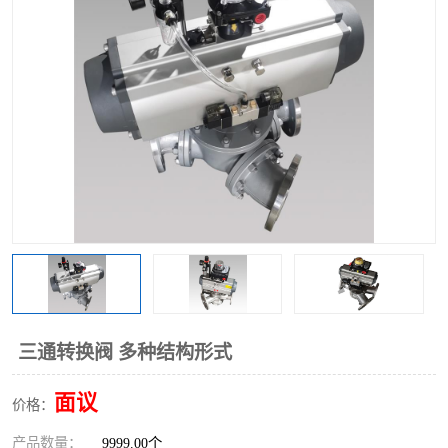
气动三通阀
不锈钢三通阀
Y型转向阀
翻板转向阀
粉体转向阀
Y型球阀
粉体球阀
气动球阀
三通球阀
Y型分路阀
粉体分路阀
三通分路阀
管道换向器
管路换向器
三通转换阀 多种结构形式
面议
价格：
产品数量：
9999.00个