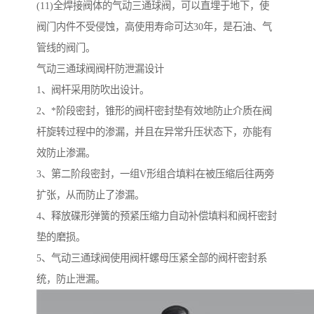
(11)全焊接阀体的气动三通球阀，可以直埋于地下，使
阀门内件不受侵蚀，高使用寿命可达30年，是石油、气
管线的阀门。
气动三通球阀阀杆防泄漏设计
1、阀杆采用防吹出设计。
2、*阶段密封，锥形的阀杆密封垫有效地防止介质在阀
杆旋转过程中的渗漏，并且在异常升压状态下，亦能有
效防止渗漏。
3、第二阶段密封，一组V形组合填料在被压缩后往两旁
扩张，从而防止了渗漏。
4、释放碟形弹簧的预紧压缩力自动补偿填料和阀杆密封
垫的磨损。
5、气动三通球阀使用阀杆螺母压紧全部的阀杆密封系
统，防止泄漏。