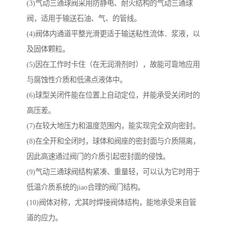
(3)气动三通球阀采用防静电、耐火结构的气动三通球
阀，适用于输送石油、气、的管线。
(4)阀体内通道平整光滑更适于输送粘性流体．浆液，以
及固体颗粒。
(5)因在工作时卡住（在无润滑剂时），故能可靠地应用
与腐蚀性介质和低沸点液体中。
(6)球型关闭件能在位置上自动定位，并能承受关闭时的
高压差。
(7)在较大地压力和温度范围内，能实现完全双向密封。
(8)在全开和全闭时，球体和阀座的密封面与介质隔离，
因此高速通过阀门的介质引起密封面的侵蚀。
(9)气动三通球阀结构紧凑、重量轻，可以认为它时用于
低温介质系统的jiao合理的阀门结构。
(10)阀体对称，尤其时焊接阀体结构，能地承受来自管
道的应力。