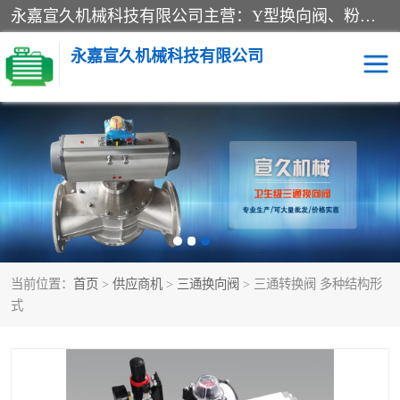
永嘉宣久机械科技有限公司主营：Y型换向阀、粉体换向阀、板式换向阀、三通换向阀、三通换向器、三通分路阀、管路换向阀等产品及服务。
永嘉宣久机械科技有限公司
换向阀
Y型换向阀
板式换向阀
粉料换向阀
粉体换向阀
管道换向阀
当前位置：
首页
>
供应商机
>
三通换向阀
> 三通转换阀 多种结构形
管路换向阀
三通换向阀
式
三通换向器
三通阀
Y型三通阀
粉体三通阀