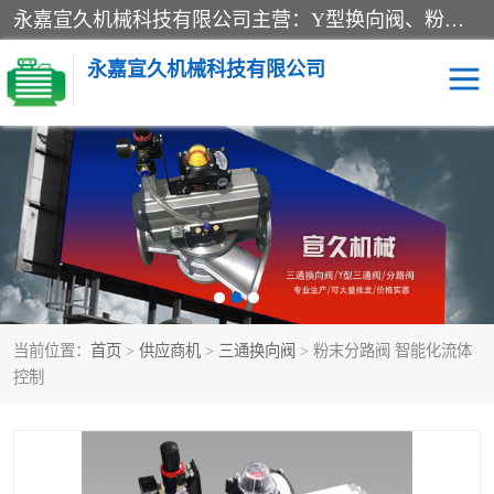
永嘉宣久机械科技有限公司主营：Y型换向阀、粉体换向阀、板式换向阀、三通换向阀、三通换向器、三通分路阀、管路换向阀等产品及服务。
永嘉宣久机械科技有限公司
换向阀
Y型换向阀
板式换向阀
粉料换向阀
粉体换向阀
管道换向阀
当前位置：
首页
>
供应商机
>
三通换向阀
> 粉末分路阀 智能化流体
管路换向阀
三通换向阀
控制
三通换向器
三通阀
Y型三通阀
粉体三通阀