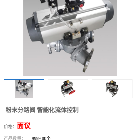
气动三通阀
不锈钢三通阀
Y型转向阀
翻板转向阀
粉体转向阀
Y型球阀
粉体球阀
气动球阀
三通球阀
Y型分路阀
粉体分路阀
三通分路阀
管道换向器
管路换向器
粉末分路阀 智能化流体控制
面议
价格：
产品数量：
9999.00个