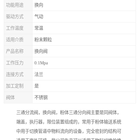
功能用途
换向
驱动方式
气动
工作温度
常温
适用介质
粉末颗粒
产品名称
换向阀
工作压力
0.1Mpa
连接方式
法兰
加工定制
是
阀体
不锈钢
三通分流阀，换向阀，粉体三通分向阀主要是同阀体，
端盖，执行器，限位装置组成的，常用于粉体输送系统
中用于切换管道中物料流向的设备，完全密封的结构可