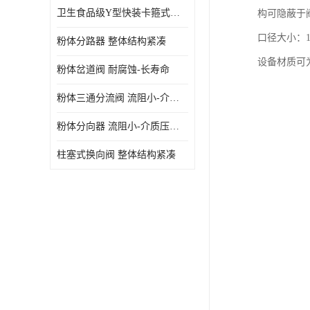
卫生食品级Y型快装卡箍式分路阀 结构坚固-不易变形
构可隐蔽于
口径大小：15
粉体分路器 整体结构紧凑
设备材质可为3
粉体岔道阀 耐腐蚀-长寿命
粉体三通分流阀 流阻小-介质压力损失少
粉体分向器 流阻小-介质压力损失少
柱塞式换向阀 整体结构紧凑