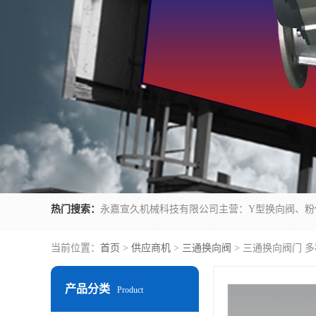
热门搜索：
当前位置：
首页
>
供应商机
>
三通换向阀
> 三通换向阀门 
产品分类
Product