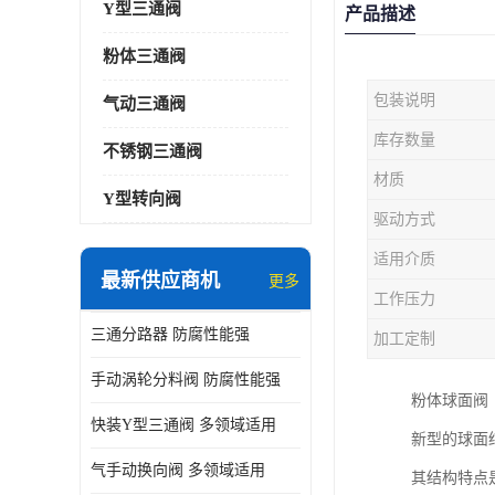
Y型三通阀
产品描述
粉体三通阀
包装说明
气动三通阀
库存数量
不锈钢三通阀
材质
Y型转向阀
驱动方式
适用介质
最新供应商机
更多
工作压力
三通分路器 防腐性能强
加工定制
手动涡轮分料阀 防腐性能强
粉体球面阀
快装Y型三通阀 多领域适用
新型的球面
气手动换向阀 多领域适用
其结构特点