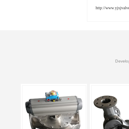
http://www.yjxjval
Develop