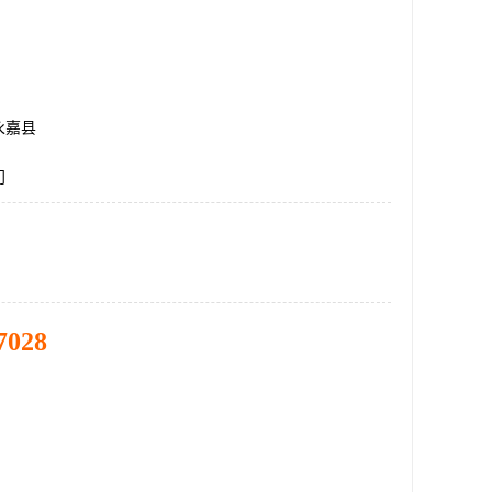
永嘉县
门
7028