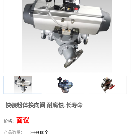
气动三通阀
不锈钢三通阀
Y型转向阀
翻板转向阀
粉体转向阀
Y型球阀
粉体球阀
气动球阀
三通球阀
Y型分路阀
粉体分路阀
三通分路阀
管道换向器
管路换向器
快装粉体换向阀 耐腐蚀-长寿命
面议
价格：
产品数量：
9999.00个