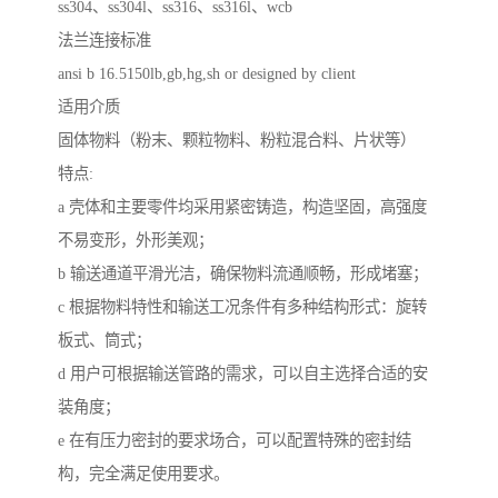
ss304、ss304l、ss316、ss316l、wcb
法兰连接标准
ansi b 16.5150lb,gb,hg,sh or designed by client
适用介质
固体物料（粉末、颗粒物料、粉粒混合料、片状等）
特点:
a 壳体和主要零件均采用紧密铸造，构造坚固，高强度
不易变形，外形美观；
b 输送通道平滑光洁，确保物料流通顺畅，形成堵塞；
c 根据物料特性和输送工况条件有多种结构形式：旋转
板式、筒式；
d 用户可根据输送管路的需求，可以自主选择合适的安
装角度；
e 在有压力密封的要求场合，可以配置特殊的密封结
构，完全满足使用要求。