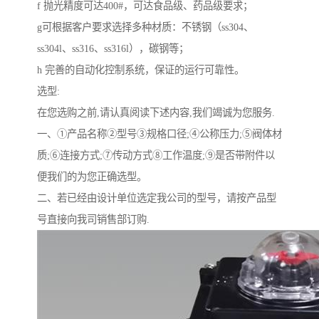
f 抛光精度可达400#，可达食品级、药品级要求；
g可根据客户要求选择多种材质：不锈钢（ss304、
ss304l、ss316、ss316l），碳钢等；
h 完善的自动化控制系统，保证的运行可靠性。
选型:
在您选购之前,请认真阅读下述内容,我们竭诚为您服务.
一、①产品名称②型号③规格口径;④公称压力;⑤阀体材
质;⑥连接方式;⑦传动方式⑧工作温度;⑨是否带附件以
便我们的为您正确选型。
二、若已经由设计单位选定我公司的型号，请按产品型
号直接向我司销售部订购.