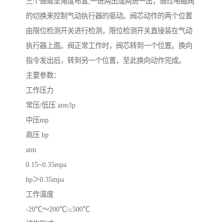
三个通道呈角度布置,一进两出或两进一出，通过电磁阀
的切换来控制气动执行器的驱动。阀芯动作的两个位置
由限位检测开关进行检测，限位检测开关直接装在气动
执行器上面。阀正常工作时，阀芯转到一个位置。换向
指令发出后，转到另一个位置，至此换向动作完成。
主要参数：
工作压力
常压/低压 atm/lp
中压mp
高压 hp
atm
0.15~0.35mpa
hp＞0.35mpa
工作温度
-20℃～200℃/≤500℃