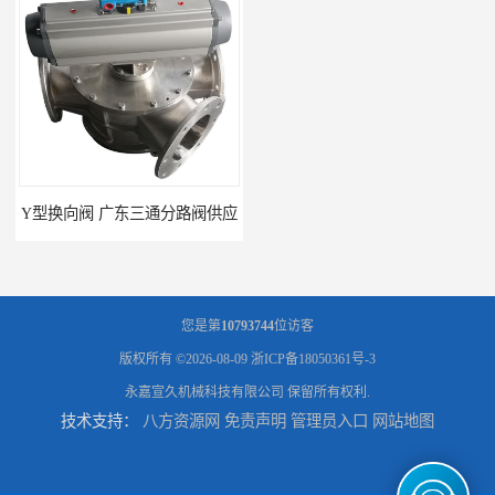
Y型换向阀 广东三通分路阀供应
河南换向阀供货商 气动球阀
您是第
10793744
位访客
版权所有 ©2026-08-09
浙ICP备18050361号-3
永嘉宣久机械科技有限公司
保留所有权利.
技术支持：
八方资源网
免责声明
管理员入口
网站地图
河北气动球阀厂家 Y型换向阀
广东管路换向器公司 粉体分路阀