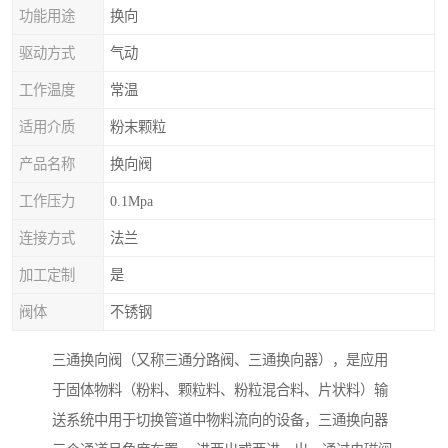
功能用途
换向
驱动方式
气动
工作温度
常温
适用介质
粉末颗粒
产品名称
换向阀
工作压力
0.1Mpa
连接方式
法兰
加工定制
是
阀体
不锈钢
三通换向阀（又称三通分路阀、三通换向器），是应用
于固体物料（粉料、颗粒料、粉粒混合料、片状料）输
送系统中用于切换管道中物料流向的设备，三通换向器