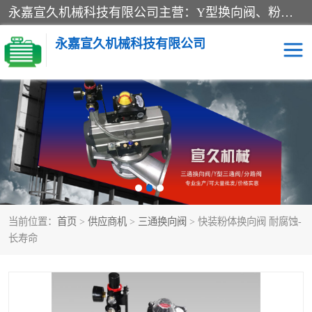
永嘉宣久机械科技有限公司主营：Y型换向阀、粉体换向阀、板式换向阀、三通换向阀、三通换向器、三通分路阀、管路换向阀等产品及服务。
永嘉宣久机械科技有限公司
换向阀
Y型换向阀
板式换向阀
粉料换向阀
粉体换向阀
管道换向阀
当前位置：
首页
>
供应商机
>
三通换向阀
> 快装粉体换向阀 耐腐蚀-
管路换向阀
三通换向阀
长寿命
三通换向器
三通阀
Y型三通阀
粉体三通阀