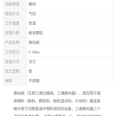
功能用途
换向
驱动方式
气动
工作温度
常温
适用介质
粉末颗粒
产品名称
换向阀
工作压力
0.1Mpa
连接方式
法兰
加工定制
是
阀体
不锈钢
换向阀（又称三通分路阀、三通换向器），是应用于固
体物料（粉料、颗粒料、粉粒混合料、片状料）输送系
统中用于切换管道中物料流向的设备，三通换向器三个