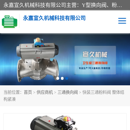
永嘉宣久机械科技有限公司主营：Y型换向阀、粉体换向阀、板式换向阀、三通换向阀、三通换向器、三通分路阀、管路换向阀等产品及服务。
永嘉宣久机械科技有限公司
换向阀
Y型换向阀
板式换向阀
粉料换向阀
粉体换向阀
管道换向阀
当前位置：
首页
>
供应商机
>
三通换向阀
> 快装三通粉料阀 整体结
管路换向阀
三通换向阀
构紧凑
三通换向器
三通阀
Y型三通阀
粉体三通阀