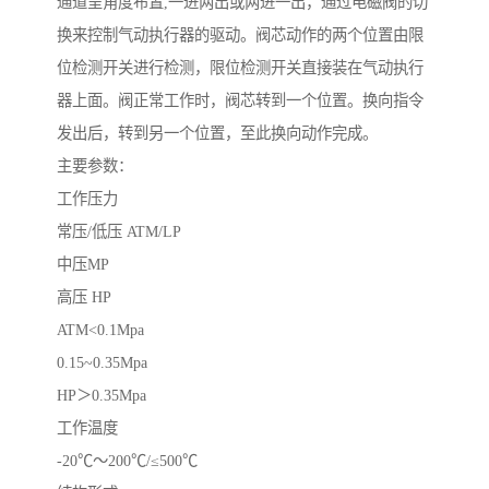
通道呈角度布置,一进两出或两进一出，通过电磁阀的切
换来控制气动执行器的驱动。阀芯动作的两个位置由限
位检测开关进行检测，限位检测开关直接装在气动执行
器上面。阀正常工作时，阀芯转到一个位置。换向指令
发出后，转到另一个位置，至此换向动作完成。
主要参数：
工作压力
常压/低压 ATM/LP
中压MP
高压 HP
ATM<0.1Mpa
0.15~0.35Mpa
HP＞0.35Mpa
工作温度
-20℃～200℃/≤500℃