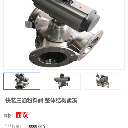
气动三通阀
不锈钢三通阀
Y型转向阀
翻板转向阀
粉体转向阀
Y型球阀
粉体球阀
气动球阀
三通球阀
Y型分路阀
粉体分路阀
三通分路阀
管道换向器
管路换向器
快装三通粉料阀 整体结构紧凑
面议
价格：
产品数量：
9999.00个