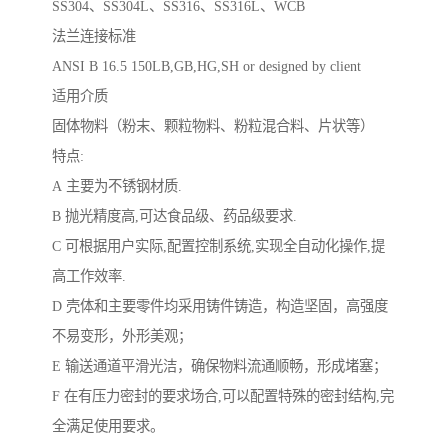
SS304、SS304L、SS316、SS316L、WCB
法兰连接标准
ANSI B 16.5 150LB,GB,HG,SH or designed by client
适用介质
固体物料（粉末、颗粒物料、粉粒混合料、片状等）
特点:
A 主要为不锈钢材质.
B 抛光精度高,可达食品级、药品级要求.
C 可根据用户实际,配置控制系统,实现全自动化操作,提
高工作效率.
D 壳体和主要零件均采用铸件铸造，构造坚固，高强度
不易变形，外形美观；
E 输送通道平滑光洁，确保物料流通顺畅，形成堵塞；
F 在有压力密封的要求场合,可以配置特殊的密封结构,完
全满足使用要求。