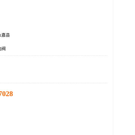
永嘉县
向阀
7028