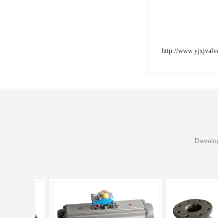
http://www.yjxjval
Develop