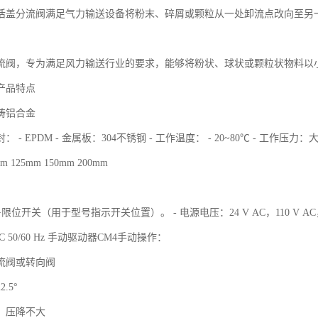
活盖分流阀满足气力输送设备将粉末、碎屑或颗粒从一处卸流点改向至另
流阀，专为满足风力输送行业的要求，能够将粉状、球状或颗粒状物料以
产品特点
铸铝合金
- EPDM - 金属板：304不锈钢 - 工作温度： - 20~80℃ - 工作压力：大+2.
m 125mm 150mm 200mm
位开关（用于型号指示开关位置）。 - 电源电压：24 V AC，110 V AC，23
V AC 50/60 Hz 手动驱动器CM4手动操作：
流阀或转向阀
.5°
，压降不大