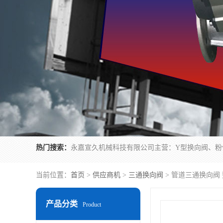
热门搜索：
当前位置：
首页
>
供应商机
>
三通换向阀
> 管道三通换向阀
产品分类
Product