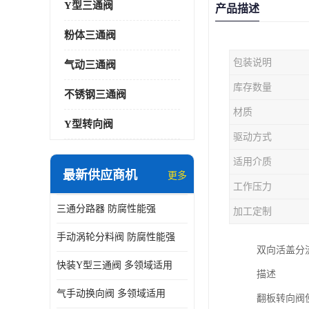
Y型三通阀
产品描述
粉体三通阀
包装说明
气动三通阀
库存数量
不锈钢三通阀
材质
Y型转向阀
驱动方式
适用介质
最新供应商机
更多
工作压力
三通分路器 防腐性能强
加工定制
手动涡轮分料阀 防腐性能强
双向活盖分
快装Y型三通阀 多领域适用
描述
气手动换向阀 多领域适用
翻板转向阀