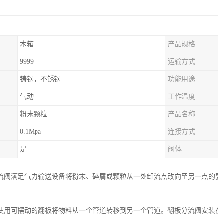
木箱
产品规格
9999
运输方式
铸钢，不锈钢
功能用途
气动
工作温度
粉末颗粒
产品名称
0.1Mpa
连接方式
是
阀体
流阀满足气力输送设备将粉末、碎屑或颗粒从一处卸流点改向至另一点的
使用可摆动的翻板将物料从一个管道转移到另一个管道。翻板分流阀安装