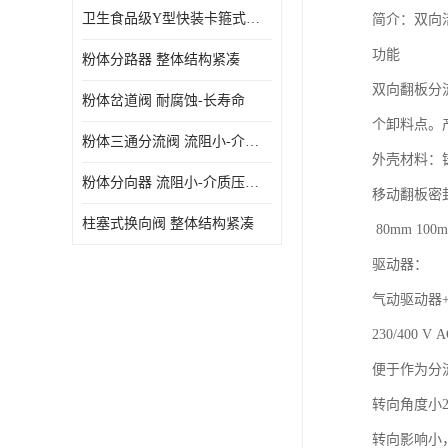
卫生食品级Y型快装卡箍式分路阀 结构坚固-不易变形
简介：双向
功能
粉体分路器 整体结构紧凑
双向翻板分
粉体岔道阀 耐腐蚀-长寿命
个卸料点。
粉体三通分流阀 流阻小-介质压力损失少
外壳材料：
粉体分向器 流阻小-介质压力损失少
移动翻板密封： 
柱塞式换向阀 整体结构紧凑
80mm 100m
驱动器：
气动驱动器+限
230/400 
便于作为分
转向角度小22
转向影响小