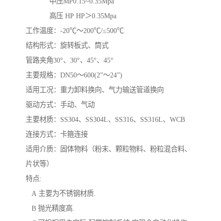
中压MP0.15~0.35Mpa
高压 HP HP＞0.35Mpa
工作温度：-20℃～200℃/≤500℃
结构形式：旋转板式、筒式
管路夹角30°、30°、45°、45°
主要规格：DN50～600(2”～24”)
适用工况：重力卸料换向、气力输送管道换向
驱动方式：手动、气动
主要材质：SS304、SS304L、SS316、SS316L、WCB
连接方式：卡箍连接
适用介质：固体物料（粉末、颗粒物料、粉粒混合料、
片状等）
特点:
A 主要为不锈钢材质.
B 抛光精度高.