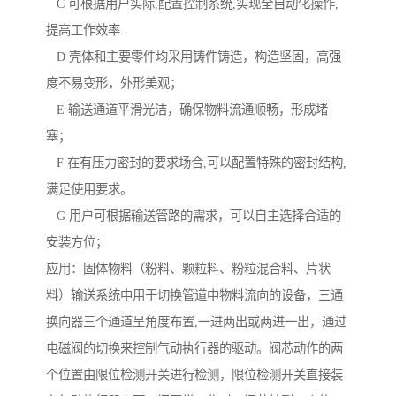
C 可根据用户实际,配置控制系统,实现全自动化操作,
提高工作效率.
D 壳体和主要零件均采用铸件铸造，构造坚固，高强
度不易变形，外形美观；
E 输送通道平滑光洁，确保物料流通顺畅，形成堵
塞；
F 在有压力密封的要求场合,可以配置特殊的密封结构,
满足使用要求。
G 用户可根据输送管路的需求，可以自主选择合适的
安装方位；
应用：固体物料（粉料、颗粒料、粉粒混合料、片状
料）输送系统中用于切换管道中物料流向的设备，三通
换向器三个通道呈角度布置,一进两出或两进一出，通过
电磁阀的切换来控制气动执行器的驱动。阀芯动作的两
个位置由限位检测开关进行检测，限位检测开关直接装