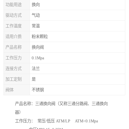
功能用途
换向
驱动方式
气动
工作温度
常温
适用介质
粉末颗粒
产品名称
换向阀
工作压力
0.1Mpa
连接方式
法兰
加工定制
是
阀体
不锈钢
产品名称：三通换向阀（又称三通分路阀、三通换向
器）
工作压力： 常压/低压 ATM/LP ATM<0.1Mpa