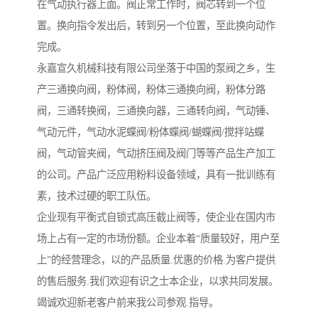
在气动执行器上面。阀正常工作时，阀芯转到一个位
置。换向指令发出后，转到另一个位置，至此换向动作
完成。
永嘉宣久机械科技有限公司坐落于中国的泵阀之乡，生
产三通换向阀，粉体阀，粉体三通换向阀，粉体分路
阀，三通转换阀，三通换向器，三通转向阀，气动锤、
气动元件，气动水泥蝶阀/粉体蝶阀/蝴蝶阀/搅拌站蝶
阀，气动管夹阀，气动挤压阀及阀门等等产品生产加工
的公司。产品广泛应用粉料设备领域，具有一批训练有
素，技术过硬的职工队伍。
企业现有平衡式自锁式高压截止阀等，使企业在国内市
场上占有一定的市场份额。企业本着“质量较好，用户至
上”的经营理念，以的产品质量.优惠的价格.为客户提供
的售后服务.我们欢迎有识之士本企业，以求共同发展。
竭诚欢迎新老客户前来我公司参观.指导。