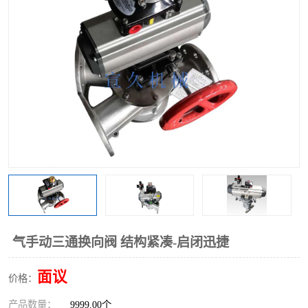
气动三通阀
不锈钢三通阀
Y型转向阀
翻板转向阀
粉体转向阀
Y型球阀
粉体球阀
气动球阀
三通球阀
Y型分路阀
粉体分路阀
三通分路阀
管道换向器
管路换向器
气手动三通换向阀 结构紧凑-启闭迅捷
面议
价格：
产品数量：
9999.00个