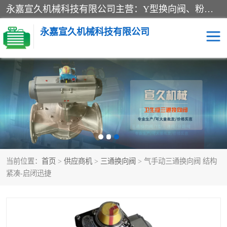
永嘉宣久机械科技有限公司主营：Y型换向阀、粉体换向阀、板式换向阀、三通换向阀、三通换向器、三通分路阀、管路换向阀等产品及服务。
永嘉宣久机械科技有限公司
换向阀
Y型换向阀
板式换向阀
粉料换向阀
粉体换向阀
管道换向阀
当前位置：
首页
>
供应商机
>
三通换向阀
> 气手动三通换向阀 结构
管路换向阀
三通换向阀
紧凑-启闭迅捷
三通换向器
三通阀
Y型三通阀
粉体三通阀