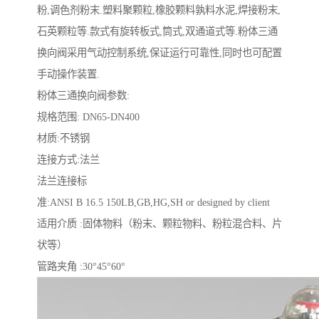
粉,调色剂粉末.塑料聚颗粒,橡胶颗料孰料水泥,焊接粉末,
石英颗粒等.款式有旋转板式,筒式,双通道式等.粉体三通
换向阀采用气动控制系统,保证运行可靠性,同时也可配置
手动操作装置.
粉体三通换向阀参数:
规格范围: DN65-DN400
材质:不锈钢
连接方式:法兰
法兰连接标
准:ANSI B 16.5 150LB,GB,HG,SH or designed by client
适用介质 :固体物料（粉末、颗粒物料、粉粒混合料、片
状等）
管路夹角 :30°45°60°