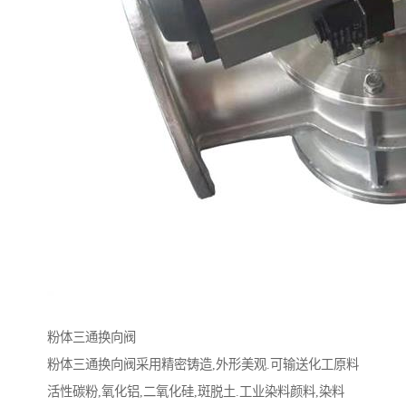
粉体三通换向阀
粉体三通换向阀采用精密铸造,外形美观.可输送化工原料
活性碳粉,氧化铝,二氧化硅,斑脱土.工业染料颜料,染料