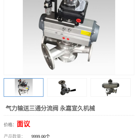
气动三通阀
不锈钢三通阀
Y型转向阀
翻板转向阀
粉体转向阀
Y型球阀
粉体球阀
气动球阀
三通球阀
Y型分路阀
粉体分路阀
三通分路阀
管道换向器
管路换向器
气力输送三通分流阀 永嘉宣久机械
面议
价格：
产品数量：
9999.00个