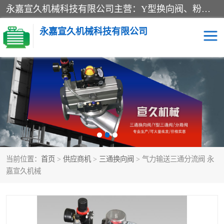
永嘉宣久机械科技有限公司主营：Y型换向阀、粉体换向阀、板式换向阀、三通换向阀、三通换向器、三通分路阀、管路换向阀等产品及服务。
永嘉宣久机械科技有限公司
换向阀
Y型换向阀
板式换向阀
粉料换向阀
粉体换向阀
管道换向阀
当前位置：
首页
>
供应商机
>
三通换向阀
> 气力输送三通分流阀 永
管路换向阀
三通换向阀
嘉宣久机械
三通换向器
三通阀
Y型三通阀
粉体三通阀