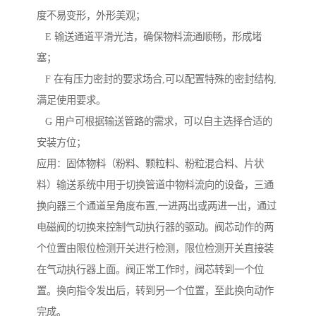
度不易变形，外形美观；
E 输送通道平滑光洁，确保物料流通顺畅，形成堵
塞；
F 在有压力密封的要求场合,可以配置特殊的密封结构,
满足使用要求。
G 用户可根据输送管路的需求，可以自主选择合适的
安装方位；
应用：固体物料（粉料、颗粒料、粉粒混合料、片状
料）输送系统中用于切换管道中物料流向的设备，三通
换向器三个通道呈角度布置,一进两出或两进一出，通过
电磁阀的切换来控制气动执行器的驱动。阀芯动作的两
个位置由限位检测开关进行检测，限位检测开关直接装
在气动执行器上面。阀正常工作时，阀芯转到一个位
置。换向指令发出后，转到另一个位置，至此换向动作
完成。