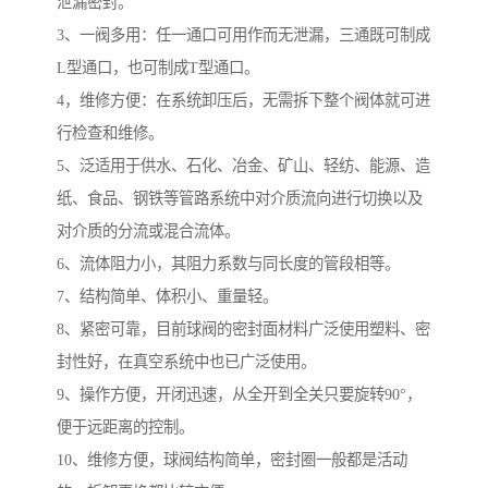
泄漏密封。
3、一阀多用：任一通口可用作而无泄漏，三通既可制成
L型通口，也可制成T型通口。
4，维修方便：在系统卸压后，无需拆下整个阀体就可进
行检查和维修。
5、泛适用于供水、石化、冶金、矿山、轻纺、能源、造
纸、食品、钢铁等管路系统中对介质流向进行切换以及
对介质的分流或混合流体。
6、流体阻力小，其阻力系数与同长度的管段相等。
7、结构简单、体积小、重量轻。
8、紧密可靠，目前球阀的密封面材料广泛使用塑料、密
封性好，在真空系统中也已广泛使用。
9、操作方便，开闭迅速，从全开到全关只要旋转90°，
便于远距离的控制。
10、维修方便，球阀结构简单，密封圈一般都是活动